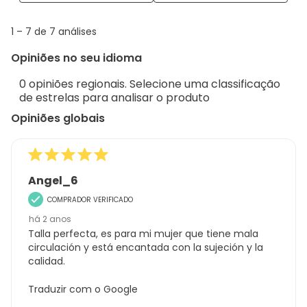
with
info
1
1
–
7 de 7
análises
abou
to
Regi
Opiniões no seu idioma
7
Sort.
de
0 opiniões regionais. Selecione uma classificação
7
de estrelas para analisar o produto
análises
Opiniões globais
Angel_6
COMPRADOR VERIFICADO
há 2 anos
Talla perfecta, es para mi mujer que tiene mala
circulación y está encantada con la sujeción y la
calidad.
Traduzir com o Google