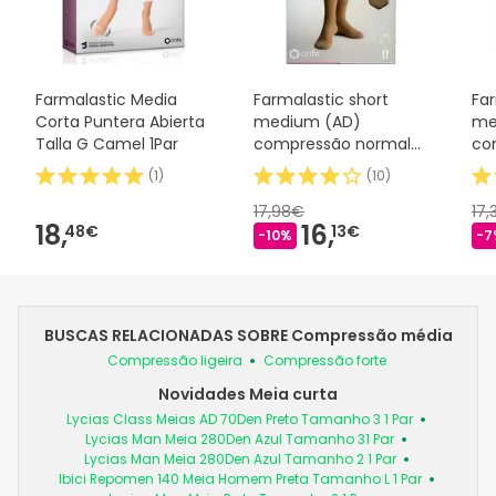
Farmalastic Media
Farmalastic short
Far
Corta Puntera Abierta
medium (AD)
me
Talla G Camel 1Par
compressão normal
co
T-medium beige 1ud
T-
(
1
)
(
10
)
1ud
17,98€
17
18,
16,
48€
13€
-10%
-7
BUSCAS RELACIONADAS SOBRE Compressão média
Compressão ligeira
Compressão forte
Novidades Meia curta
Lycias Class Meias AD 70Den Preto Tamanho 3 1 Par
Lycias Man Meia 280Den Azul Tamanho 31 Par
Lycias Man Meia 280Den Azul Tamanho 2 1 Par
Ibici Repomen 140 Meia Homem Preta Tamanho L 1 Par