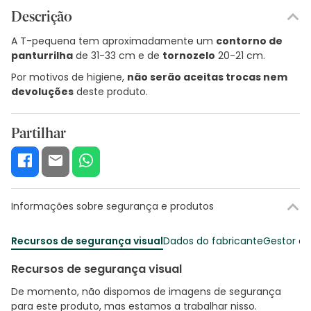
Descrição
A T-pequena tem aproximadamente um
contorno de
panturrilha
de 31-33 cm e de
tornozelo
20-21 cm.
Por motivos de higiene,
não serão aceitas trocas nem
devoluções
deste produto.
Partilhar
Informações sobre segurança e produtos
Recursos de segurança visual
Dados do fabricante
Gestor o
Recursos de segurança visual
De momento, não dispomos de imagens de segurança
para este produto, mas estamos a trabalhar nisso.