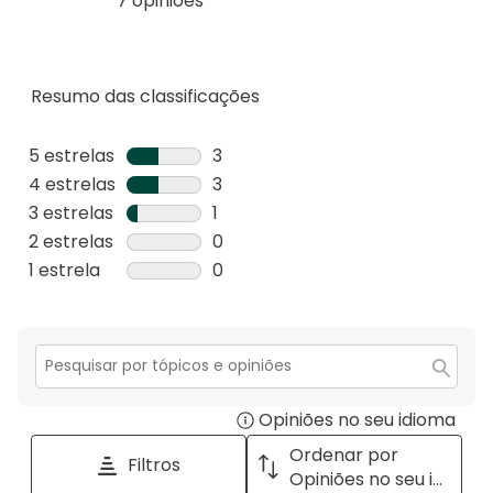
7 opiniões
Resumo das classificações
5 estrelas
estrelas
3
3
4 estrelas
estrelas
3
análises
3
3 estrelas
estrelas
1
com
análises
1
2 estrelas
estrelas
0
5
com
análise
0
1 estrela
estrelas
0
estrelas.
4
com
análise
0
estrelas.
3
com
análise
estrelas.
2
com
estrelas.
1
Secção
para
estrela.
Opiniões no seu idioma
Disp
pesquisar
tópicos
a
Ordenar por
Filtros
e
pop
Opiniões no seu idioma
opiniões