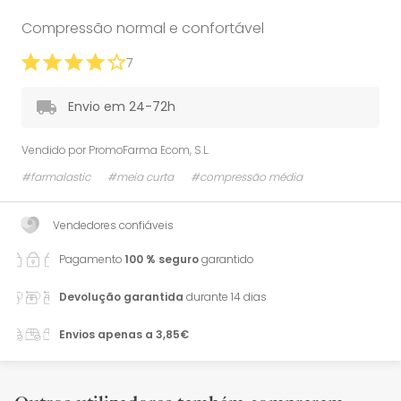
Compressão normal e confortável
7
Envio em 24-72h
Vendido por
PromoFarma Ecom, S.L.
#farmalastic
#meia curta
#compressão média
Vendedores confiáveis
Pagamento
100 % seguro
garantido
Devolução garantida
durante 14 dias
Envios apenas a 3,85€