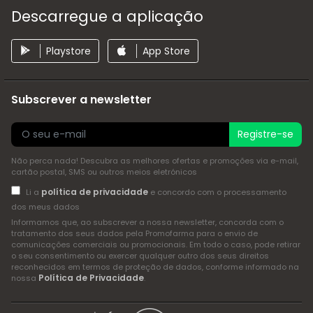
Descarregue a aplicação
Playstore
App Store
Subscrever a newsletter
Registre-se
Não perca nada! Descubra as melhores ofertas e promoções via e-mail,
cartão postal, SMS ou outros meios eletrónicos
política de privacidade
Li a
e concordo com o processamento
dos meus dados
Informamos que, ao subscrever a nossa newsletter, concorda com o
tratamento dos seus dados pela Promofarma para o envio de
comunicações comerciais ou promocionais. Em todo o caso, pode retirar
o seu consentimento ou exercer qualquer outro dos seus direitos
reconhecidos em termos de proteção de dados, conforme informado na
Política de Privacidade
nossa
.