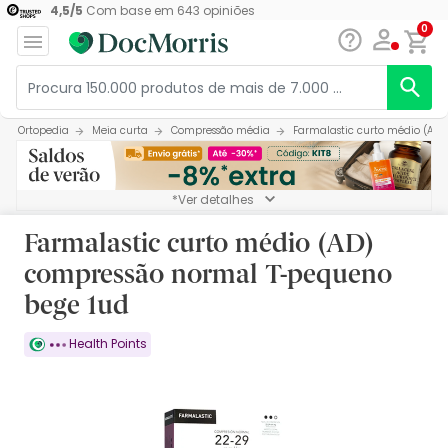
4,5
/
5
Com base em
643
opiniões
0
Ortopedia
Meia curta
Compressão média
Farmalastic curto médio (AD
*Ver detalhes
Farmalastic curto médio (AD)
compressão normal T-pequeno
bege 1ud
Health Points