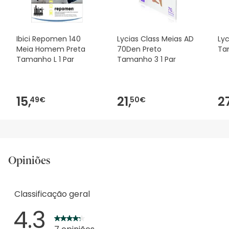
Ibici Repomen 140
Lycias Class Meias AD
Lyc
Meia Homem Preta
70Den Preto
Ta
Tamanho L 1 Par
Tamanho 3 1 Par
15,
21,
2
49€
50€
Opiniões
Classificação geral
4.3