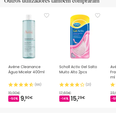
Outros utilizadores também compraram
Avène Cleanance
Scholl Activ Gel Salto
Av
Água Micelar 400ml
Muito Alto 2pcs
Fr
ml
(
66
)
(
21
)
19,90€
17,69€
23
9,
15,
90€
29€
-50%
-14%
-5