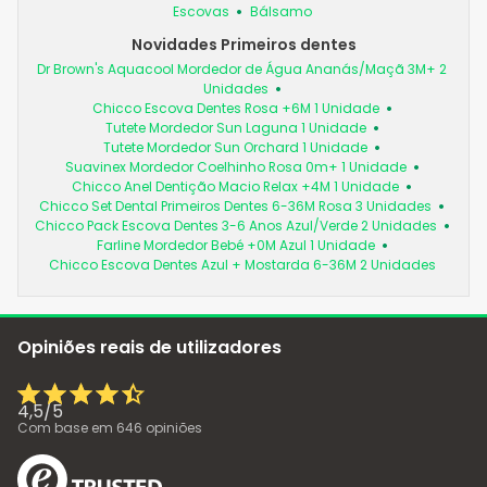
Escovas
Bálsamo
Novidades Primeiros dentes
Dr Brown's Aquacool Mordedor de Água Ananás/Maçã 3M+ 2
Unidades
Chicco Escova Dentes Rosa +6M 1 Unidade
Tutete Mordedor Sun Laguna 1 Unidade
Tutete Mordedor Sun Orchard 1 Unidade
Suavinex Mordedor Coelhinho Rosa 0m+ 1 Unidade
Chicco Anel Dentição Macio Relax +4M 1 Unidade
Chicco Set Dental Primeiros Dentes 6-36M Rosa 3 Unidades
Chicco Pack Escova Dentes 3-6 Anos Azul/Verde 2 Unidades
Farline Mordedor Bebé +0M Azul 1 Unidade
Chicco Escova Dentes Azul + Mostarda 6-36M 2 Unidades
Opiniões reais de utilizadores
4,5
/
5
Com base em
646
opiniões