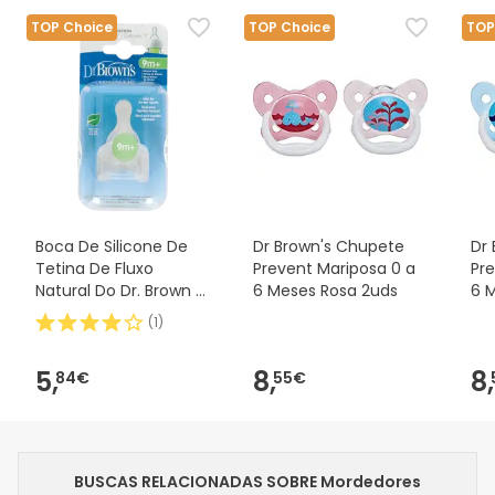
TOP Choice
TOP Choice
TOP
Boca De Silicone De
Dr Brown's Chupete
Dr
Tetina De Fluxo
Prevent Mariposa 0 a
Pr
Natural Do Dr. Brown E
6 Meses Rosa 2uds
6 
Padrão 2uds
(
1
)
5,
8,
8,
84€
55€
BUSCAS RELACIONADAS SOBRE Mordedores