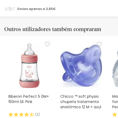
Envios apenas a 3,85€
Outros utilizadores também compraram
Biberon Perfect 5 0M+
Chicco ™ soft physio
Ma
150ml Sil. Pink
chupeta tratamento
for
anatômico 12 M + azul
Pe
(
2
)