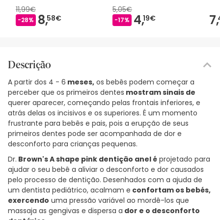
11,99€
5,05€
8,
4,
7,
58€
19€
-28%
-17%
Descrição
A partir dos 4 - 6
meses,
os bebês podem começar a
perceber que os primeiros dentes
mostram sinais de
querer aparecer, começando pelas frontais inferiores, e
atrás delas os incisivos e os superiores. É um momento
frustrante para bebês e pais, pois a erupção de seus
primeiros dentes pode ser acompanhada de dor e
desconforto para crianças pequenas.
Dr.
Brown's A shape pink dentição anel é
projetado para
ajudar o seu bebê a aliviar o desconforto e dor causados
pelo processo de dentição. Desenhados com a ajuda de
um dentista pediátrico, acalmam e
confortam os bebés,
exercendo
uma pressão variável ao mordê-los que
massaja as gengivas e dispersa a
dor e o desconforto