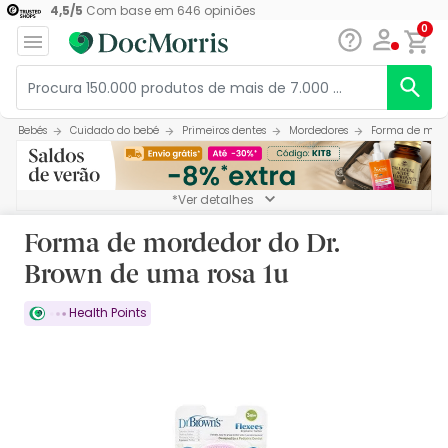
4,5
/
5
Com base em
646
opiniões
0
Bebés
Cuidado do bebé
Primeiros dentes
Mordedores
Forma de mord
*Ver detalhes
Forma de mordedor do Dr.
Brown de uma rosa 1u
Health Points