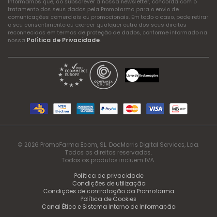
Informamos que, ao subscrever a nossa newsletter, concorda com o
tratamento dos seus dados pela Promofarma para o envio de
comunicações comerciais ou promocionais. Em todo o caso, pode retirar
o seu consentimento ou exercer qualquer outro dos seus direitos
reconhecidos em termos de proteção de dados, conforme informado na
Política de Privacidade
nossa
.
© 2026 PromoFarma Ecom, SL. DocMorris Digital Services, Lda.
Todos os direitos reservados.
Todos os produtos incluem IVA.
Política de privacidade
Condições de utilização
Condições de contratação da Promofarma
Política de Cookies
Canal Ético e Sistema Interno de Informação