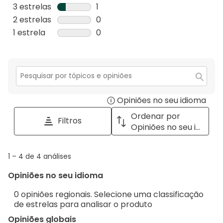
análises
1
3 estrelas
estrelas
1
com
análise
1
2 estrelas
estrelas
0
5
com
análise
0
1 estrela
estrelas
0
estrelas.
4
com
análise
0
estrelas.
3
com
análise
estrelas.
2
com
estrelas.
1
Secção
para
estrela.
Opiniões no seu idioma
Disp
pesquisar
tópicos
a
Ordenar por
Filtros
e
pop
Opiniões no seu idioma
opiniões
with
info
1
1
–
4 de 4
análises
abou
to
Regi
Opiniões no seu idioma
4
Sort.
de
0 opiniões regionais. Selecione uma classificação
4
de estrelas para analisar o produto
análises
Opiniões globais