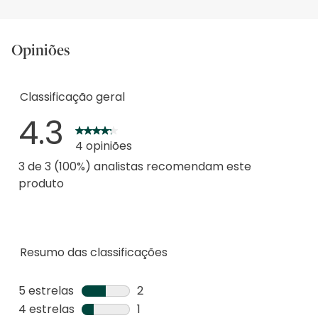
Opiniões
Classificação geral
4.3
4 opiniões
3 de 3 (100%) analistas recomendam este
produto
Resumo das classificações
5 estrelas
estrelas
2
2
4 estrelas
estrelas
1