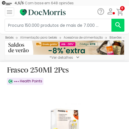
4,5
/
5
Com base em
648
opiniões
0
Bebés
Alimentação para bebés
Acessórios de alimentação
Biberões
*Ver detalhes
Frasco 250Ml 2Pcs
Health Points