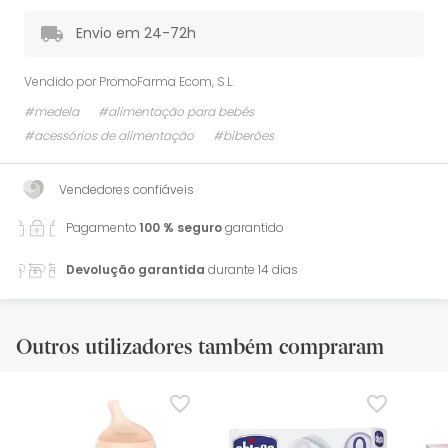
Envio em 24-72h
Vendido por
PromoFarma Ecom, S.L.
#medela
#alimentação para bebés
#acessórios de alimentação
#biberões
Vendedores confiáveis
Pagamento
100 % seguro
garantido
Devolução garantida
durante 14 dias
Outros utilizadores também compraram