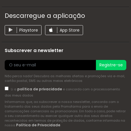
Descarregue a aplicação
Playstore
App Store
Subscrever a newsletter
Registre-se
Não perca nada! Descubra as melhores ofertas e promoções via e-mail,
cartão postal, SMS ou outros meios eletrónicos
política de privacidade
Li a
e concordo com o processamento
dos meus dados
Informamos que, ao subscrever a nossa newsletter, concorda com o
tratamento dos seus dados pela Promofarma para o envio de
comunicações comerciais ou promocionais. Em todo o caso, pode retirar
o seu consentimento ou exercer qualquer outro dos seus direitos
reconhecidos em termos de proteção de dados, conforme informado na
Política de Privacidade
nossa
.