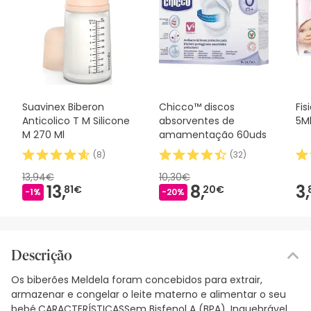
Suavinex Biberon
Chicco™ discos
Fis
Anticolico T M Silicone
absorventes de
5M
M 270 Ml
amamentação 60uds
(
8
)
(
32
)
13,94€
10,30€
13,
8,
3,
81€
20€
-1%
-20%
Descrição
Os biberões Meldela foram concebidos para extrair,
armazenar e congelar o leite materno e alimentar o seu
bebé.CARACTERÍSTICASSem Bisfenol A (BPA). Inquebrável.