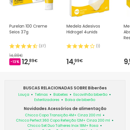
Purelan 100 Creme
Medela Adesivos
Me
Seios 37g
Hidrogel 4unids
Abs
Res
(
37
)
(
1
)
14,88€
12,
14,
9,
89€
99€
-13%
BUSCAS RELACIONADAS SOBRE Biberões
Louça
Tetinas
Babetes
Escovilhão biberão
Esterilizadores
Bolsa de biberão
Novidades Acessórios de alimentação
Chicco Copo Transição 4M+ Cinza 200 ml
Chicco Perfect 360 Copo Refeição 12M+ Cinza 200 ml
Chicco Set Duo Talheres Inox 18M+ Rosa