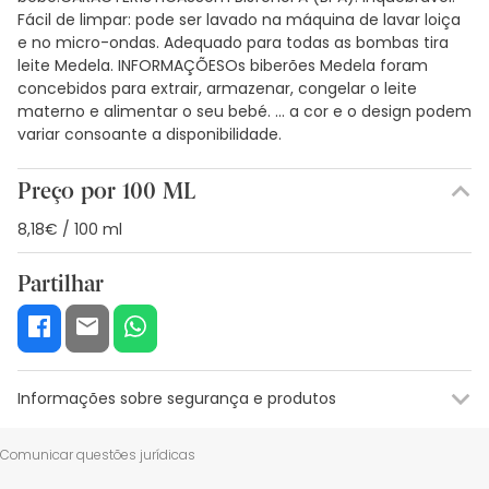
Fácil de limpar: pode ser lavado na máquina de lavar loiça
e no micro-ondas. Adequado para todas as bombas tira
leite Medela. INFORMAÇÕESOs biberões Medela foram
concebidos para extrair, armazenar, congelar o leite
materno e alimentar o seu bebé. ... a cor e o design podem
variar consoante a disponibilidade.
Preço por 100 ML
8,18€ / 100 ml
Partilhar
Informações sobre segurança e produtos
Recursos de segurança visual
Dados do fabricante
Gestor o
Comunicar questões jurídicas