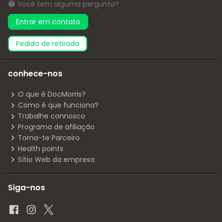
Você tem alguma pergunta?
Entrar em contato
pedido de retirada
conhece-nos
O que é DocMorris?
Como é que funciona?
Trabalhe connosco
Programa de afiliação
Torna-te Parceiro
Health points
Sítio Web da empresa
Siga-nos