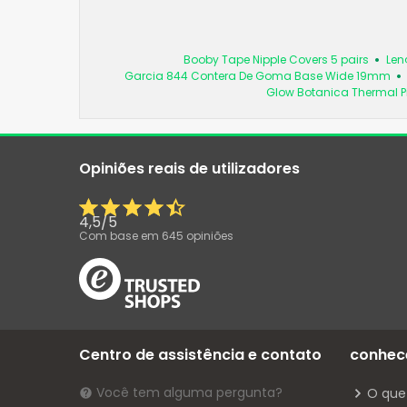
Booby Tape Nipple Covers 5 pairs
Len
Garcia 844 Contera De Goma Base Wide 19mm
Glow Botanica Thermal Pi
Opiniões reais de utilizadores
4,5
/
5
Com base em
645
opiniões
Centro de assistência e contato
conhec
Você tem alguma pergunta?
O que