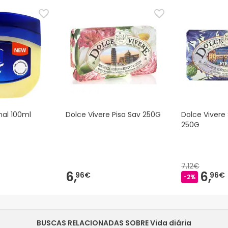
nal 100ml
Dolce Vivere Pisa Sav 250G
Dolce Vivere 
250G
7,12€
6,
6,
96€
96€
-2%
BUSCAS RELACIONADAS SOBRE Vida diária