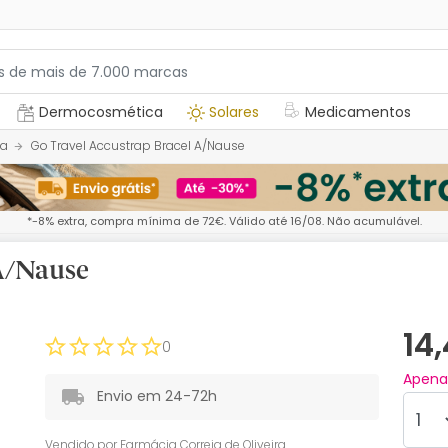
Dermocosmética
Solares
Medicamentos
ia
Go Travel Accustrap Bracel A/Nause
*-8% extra, compra mínima de 72€. Válido até 16/08. Não acumulável.
 A/Nause
14
0
Apen
Envio em 24-72h
Vendido por
Farmácia Correia de Oliveira