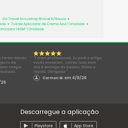
Go Travel Accustrap Bracel A/Nause
dade
Tusole Aplicador de Creme Azul 1 Unidade
 Ionizador 140M² 1 Unidade
o foram dando
"Foram profissionais. Eu pedi o artigo
ajecto da
vocês enviaram , correu tudo bem
como chegoi
até á entrega do mesmo. Ótimo e
mbalada.
rápido. Obrigada "
em 4/8/26
Carmen M.
/26
Descarregue a aplicação
Playstore
App Store