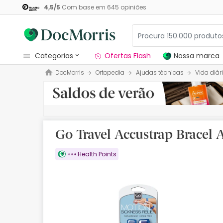
4,5
/
5
Com base em
645
opiniões
categorias
Ofertas Flash
Nossa marca
DocMorris
Ortopedia
Ajudas técnicas
Vida diár
Dermocosmetica
Nossa marca
Solares
Go Travel Accustrap Bracel
Medicamentos
Health Points
Cosmética
Saúde
Higiene
Dietética