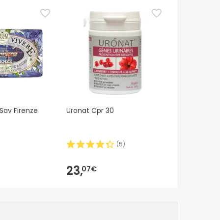
Sav Firenze
Uronat Cpr 30
(
5
)
23,
07€