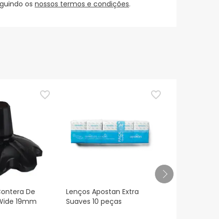
eguindo os
nossos termos e condições
.
TOP Choice
Contera De
Lenços Apostan Extra
Gotas Hidrat
Wide 19mm
Suaves 10 peças
com Ácido H
0.2% 15ml