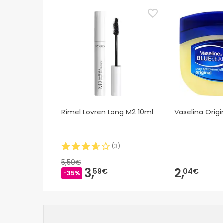
Rímel Lovren Long M2 10ml
Vaselina Origi
(
3
)
5,50€
3,
2,
59€
04€
-35%