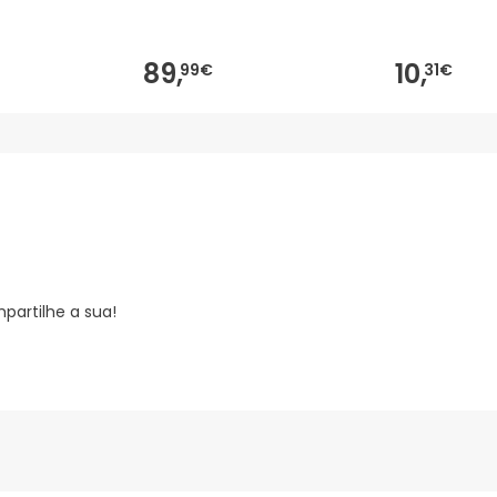
89,
10,
99€
31€
partilhe a sua!