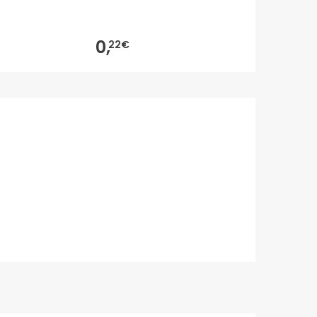
4,40€
0,
3,
22€
55
-19%