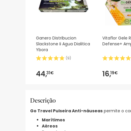
Ganero Distribucion
Vitaflor Gele 
Slackstone Ii Agua Dialitica
Defense+ Am
Ybora
(
9
)
44,
16,
31€
19€
Descrição
Go Travel Pulseira Anti-náuseas
permite o con
Marítimos
Aéreos