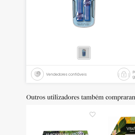
Bebés
Ótica
Ortopedia
Ervanária
Cosmética natural
Promoções
Vendedores confiáveis
g
Marcas
Mais vendidos
Outros utilizadores também comprara
Health points
Blog