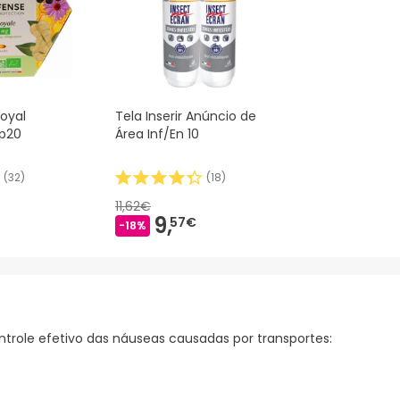
Royal
Tela Inserir Anúncio de
p20
Área Inf/En 10
(
32
)
(
18
)
11,62€
9,
57€
-18%
trole efetivo das náuseas causadas por transportes: