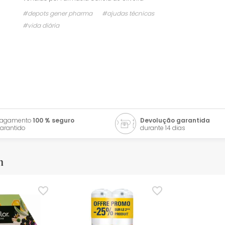
#depots gener pharma
#ajudas técnicas
#vida diária
Pagamento
100 % seguro
Devolução garantida
arantido
durante 14 dias
m