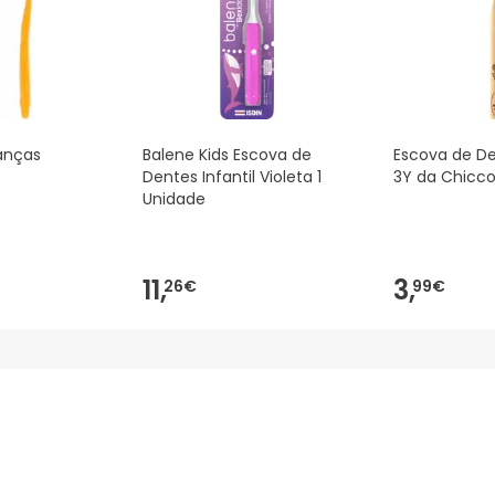
anças
Balene Kids Escova de
Escova de D
Dentes Infantil Violeta 1
3Y da Chicc
Unidade
11,
3,
26€
99€