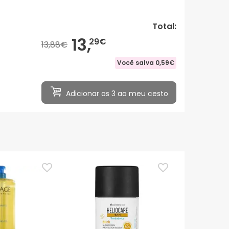
Total:
13,
29€
13,88€
Você salva
0,59€
Adicionar os 3 ao meu cesto