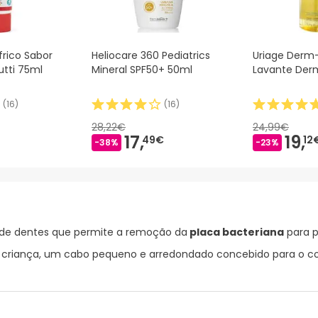
ifrico Sabor
Heliocare 360 Pediatrics
Uriage Derm-
rutti 75ml
Mineral SPF50+ 50ml
Lavante Derm
(
16
)
(
16
)
28,22€
24,99€
17,
19,
49€
12
-38%
-23%
de dentes que permite a remoção da
placa bacteriana
para p
iança, um cabo pequeno e arredondado concebido para o con