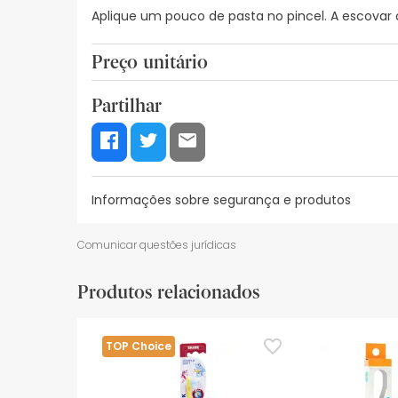
Aplique um pouco de pasta no pincel. A escovar
Preço unitário
4,46€ / Unidades
Partilhar
Informações sobre segurança e produtos
Recursos de segurança visual
Dados do fabrica
Comunicar questões jurídicas
Recursos de segurança visual
Produtos relacionados
De momento, não dispomos de imagens de segura
actualizações. Entretanto, recomendamos que le
sobre segurança, não hesites em contactar-nos.
TOP Choice