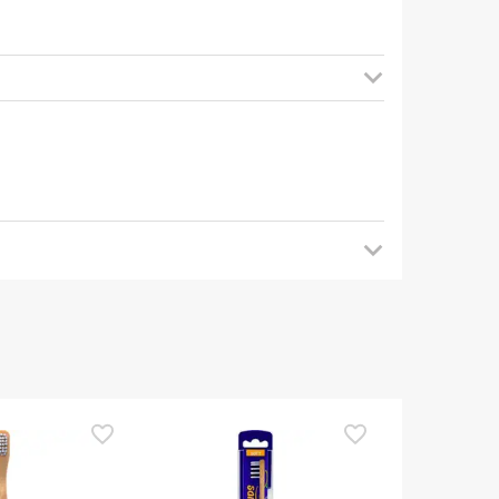
mendamos que voltes mais tarde para veres as
es de o utilizares. Se tiveres alguma dúvida
eguindo os
nossos termos e condições
.
TOP Choice