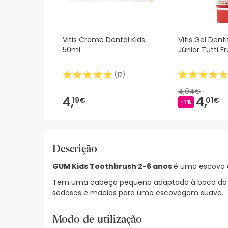
Vitis Creme Dental Kids
Vitis Gel Dent
50ml
Júnior Tutti F
(
17
)
4,04€
4,
4,
19€
01€
-1%
Descrição
GUM Kids Toothbrush 2-6 anos
é uma escova 
Tem uma cabeça pequena adaptada à boca da cr
sedosos e macios para uma escovagem suave.
Modo de utilização