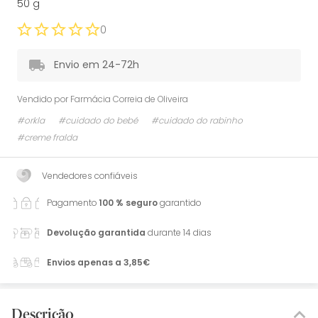
50 g
0
Envio em 24-72h
Vendido por
Farmácia Correia de Oliveira
#orkla
#cuidado do bebé
#cuidado do rabinho
#creme fralda
Vendedores confiáveis
Pagamento
100 % seguro
garantido
Devolução garantida
durante 14 dias
Envios apenas a 3,85€
Descrição