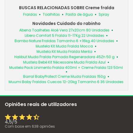
BUSCAS RELACIONADAS SOBRE Creme fralda
Fraldas
Toalhitas
Pasta de água
Spray
Novidades Cuidado do rabinho
Abena Toalhetes Aloé Vera 27x20cm 80 Unidades
Libero Comfort 5 Fralda 11-17Kg 22 Unidades
Bambo Nature Fraldas Tamanho 6 +16kg 40 Unidades
Mustela Kit Muda Fralda Mocca
Mustela Kit Muda Fralda Menta
Halibut Muda Fralda Pomada Regeneradora 45Zn 50 g
Mustela Bebé Kit Nécessaire Muda Fralda Azul
Mustela Pack Linimento Fralda 400ml + Creme Fralda 123 50ml
Barral BabyProtect Creme Muda Fraldas 150g
Muumi Baby Fraldas Cuecas 12-20kg Tamanho 6 36 Unidades
Opiniões reais de utilizadores
4,5
/
5
Com base em
638
opiniões