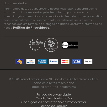
dos meus dados
Informamos que, ao subscrever a nossa newsletter, concorda com o
tratamento dos seus dados pela Promofarma para o envio de
comunicações comerciais ou promocionais. Em todo o caso, pode retirar
o seu consentimento ou exercer qualquer outro dos seus direitos
reconhecidos em termos de proteção de dados, conforme informado na
Política de Privacidade
nossa
.
© 2026 PromoFarma Ecom, SL. DocMorris Digital Services, Lda.
Todos os direitos reservados.
Todos os produtos incluem IVA.
Política de privacidade
Condições de utilização
Condições de contratação da Promofarma
Política de Cookies