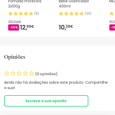
Pomada Protetora
Bébé Dosificador
Mu
2x100g
400ml
(
6
)
(
20
)
29,04€
10,
12,
10,
99€
39€
-55%
-1
Opiniões
(0 opiniões)
Ainda não há avaliações sobre este produto. Compartilhe
a sua!
Escreva a sua opinião