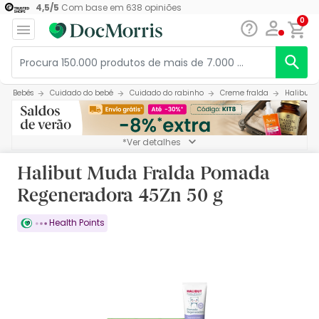
4,5
/
5
Com base em
638
opiniões
0
Bebés
Cuidado do bebé
Cuidado do rabinho
Creme fralda
Halibut 
*Ver detalhes
Halibut Muda Fralda Pomada
Regeneradora 45Zn 50 g
Health Points