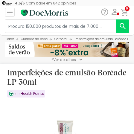
4,5
/
5
Com base em
642
opiniões
0
Bebés
Cuidado do bebé
Corporal
Imperfeições de emulsão Boréade LP 
*Ver detalhes
Imperfeições de emulsão Boréade
LP 30ml
Health Points