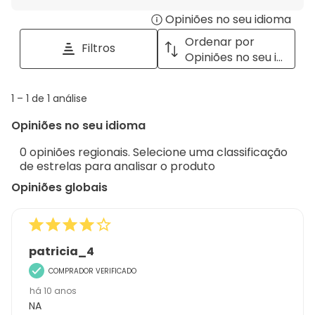
para
Opiniões no seu idioma
Disp
pesquisar
tópicos
a
Ordenar por
Filtros
e
pop
Opiniões no seu idioma
opiniões
with
info
1
1
–
1 de 1
análise
abou
to
Regi
Opiniões no seu idioma
1
Sort.
de
0 opiniões regionais. Selecione uma classificação
1
de estrelas para analisar o produto
análise
Opiniões globais
patricia_4
COMPRADOR VERIFICADO
há 10 anos
NA