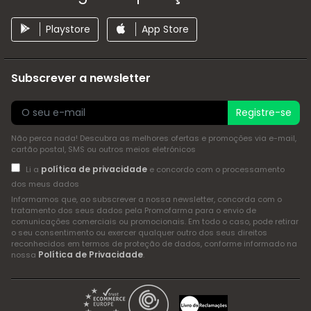
Playstore
App Store
Subscrever a newsletter
Registre-se
Não perca nada! Descubra as melhores ofertas e promoções via e-mail,
cartão postal, SMS ou outros meios eletrónicos
política de privacidade
Li a
e concordo com o processamento
dos meus dados
Informamos que, ao subscrever a nossa newsletter, concorda com o
tratamento dos seus dados pela Promofarma para o envio de
comunicações comerciais ou promocionais. Em todo o caso, pode retirar
o seu consentimento ou exercer qualquer outro dos seus direitos
reconhecidos em termos de proteção de dados, conforme informado na
Política de Privacidade
nossa
.