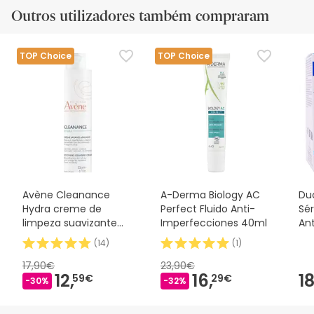
Outros utilizadores também compraram
TOP Choice
TOP Choice
Avène Cleanance
A-Derma Biology AC
Du
Hydra creme de
Perfect Fluido Anti-
Sé
limpeza suavizante
Imperfecciones 40ml
An
200ml
ml
(
14
)
(
1
)
17,90€
23,90€
12,
16,
18
59€
29€
-30%
-32%