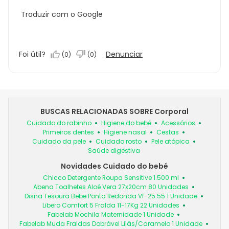
Traduzir com o Google
Foi útil?
Denunciar
(
0
)
(
0
)
BUSCAS RELACIONADAS SOBRE Corporal
Cuidado do rabinho
Higiene do bebé
Acessórios
Primeiros dentes
Higiene nasal
Cestas
Cuidado da pele
Cuidado rosto
Pele atópica
Saúde digestiva
Novidades Cuidado do bebé
Chicco Detergente Roupa Sensitive 1.500 ml
Abena Toalhetes Aloé Vera 27x20cm 80 Unidades
Disna Tesoura Bebe Ponta Redonda Vf-25.55 1 Unidade
Libero Comfort 5 Fralda 11-17Kg 22 Unidades
Fabelab Mochila Maternidade 1 Unidade
Fabelab Muda Fraldas Dobrável Lilás/Caramelo 1 Unidade