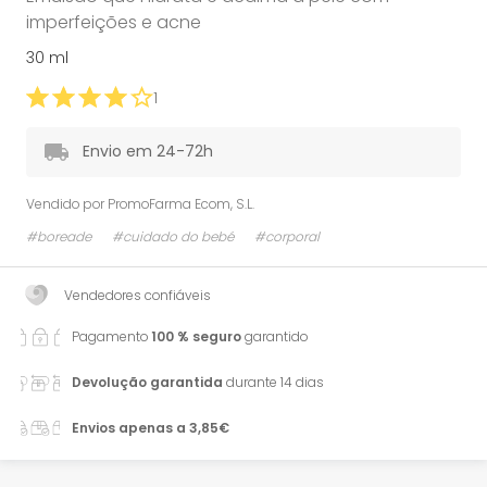
imperfeições e acne
30 ml
1
Envio em 24-72h
Vendido por
PromoFarma Ecom, S.L.
#boreade
#cuidado do bebé
#corporal
Vendedores confiáveis
Pagamento
100 % seguro
garantido
Devolução garantida
durante 14 dias
Envios apenas a 3,85€