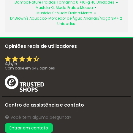
Bambo Nature Fraldas Tamanho 6 +16kg 40 Unidades
Mustela Kit Muda Fralda Mocca
Mustela Kit Muda Fralda Menta
Dr Brown's Aquacool Mordedor de Água Ananás/Maçã 3M+ 2
Unidades
Opiniões reais de utilizadores
4,5
/
5
Com base em
642
opiniões
Centro de assistência e contato
Você tem alguma pergunta?
Entrar em contato