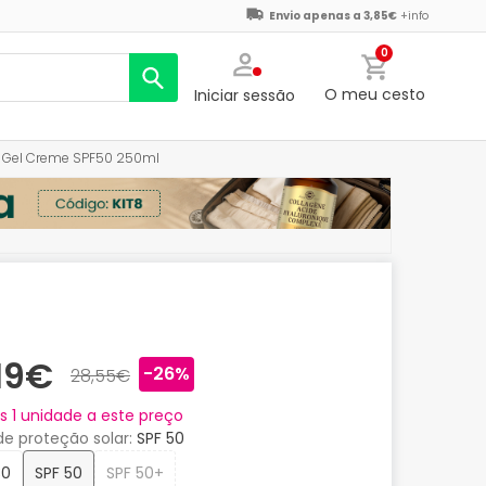
Envio apenas a 3,85€
+info
0
O meu cesto
Iniciar sessão
or Gel Creme SPF50 250ml
,19€
-26%
28,55€
as
1
unidade a este preço
de proteção solar
SPF 50
30
SPF 50
SPF 50+