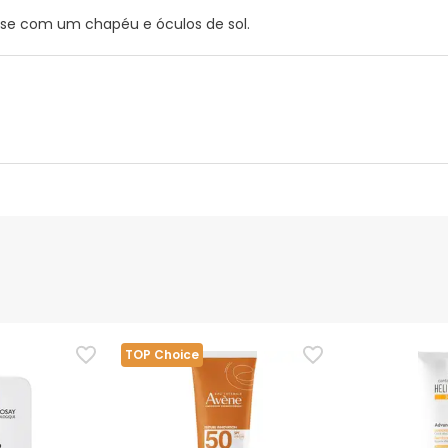
ja-se com um chapéu e óculos de sol.
ça visual
Dados do fabricante
Gestor orçamental
direta. Evitar o contato com os olhos e mucosas. Manter o produ
tato com fibras têxteis.
TOP Choice