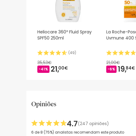
Heliocare 360º Fluid Spray
La Roche-Posa
SPF50 250ml
Uvmune 400 
(
49
)
35,53€
21,00€
21,
19,
00€
84€
-41%
-6%
Opiniões
4.7
(247 opiniões)
6 de 8 (75%) analistas recomendam este produto