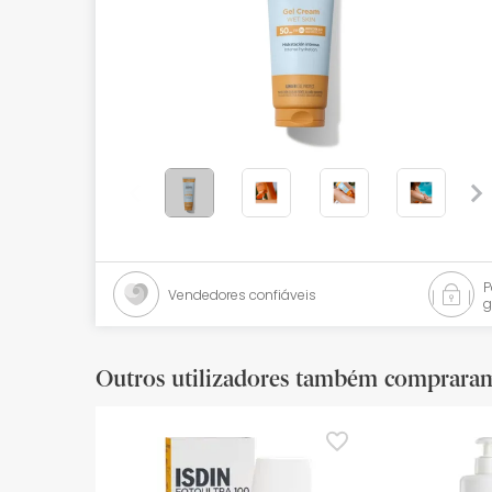
Bebés
Ótica
Ortopedia
Ervanária
Cosmética natural
Promoções
Vendedores confiáveis
Marcas
g
Mais vendidos
Outros utilizadores também comprara
Health points
Blog