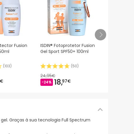
ISDIN Fotopr
tector Fusion
ISDIN® Fotoprotetor Fusion
Transparent
 50ml
Gel Sport SPF50+ 100ml
Molhada SPF
(
103
)
(
50
)
27,55€
17,
7
24,95€
-36%
18,
7€
97€
-24%
gel. Graças à sua tecnologia Full Spectrum