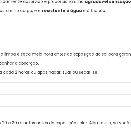
rapidamente absorvido e proporciona uma
agradável sensação
osto e no corpo, e é
resistente à água
e à fricção.
rpo limpa e seca meia hora antes da exposição ao sol para garan
anhar a absorção.
a cada 2 horas ou após nadar, suar ou secar-se.
 BUTILENOGLICOL. ÁLCOOL DENAT. BUTILMETOXIDIBENZOILMETANO
NIL. CITRATO DE ESTEARATO DE GLICERILO. TROMETAMINA. COPOLÍM
. PANTHENOL. PALMITATO DE RETINILO. ACETATO DE TOCOFERILO. 
. POLIACRILAMIDA. C13-14 ISOPARAFINA. GLUCÓSIDO DE DECILO.
7491. Cl 77492. Cl 77499.
 20 a 30 minutos antes da exposição solar. Além disso, se você 