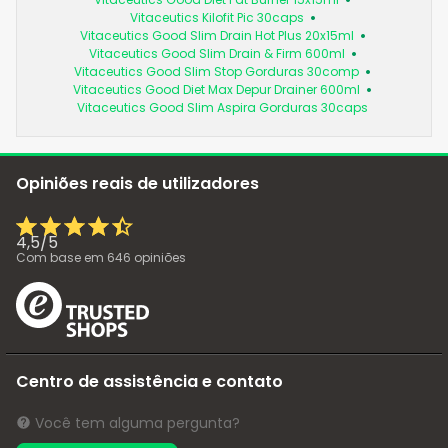
Vitaceutics Kilofit Pic 30caps
Vitaceutics Good Slim Drain Hot Plus 20x15ml
Vitaceutics Good Slim Drain & Firm 600ml
Vitaceutics Good Slim Stop Gorduras 30comp
Vitaceutics Good Diet Max Depur Drainer 600ml
Vitaceutics Good Slim Aspira Gorduras 30caps
Opiniões reais de utilizadores
4,5
/
5
Com base em
646
opiniões
Centro de assistência e contato
Você tem alguma pergunta?