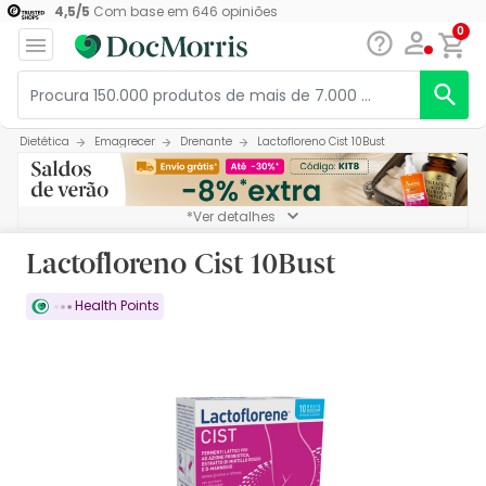
4,5
/
5
Com base em
646
opiniões
0
Dietética
Emagrecer
Drenante
Lactofloreno Cist 10Bust
*Ver detalhes
Lactofloreno Cist 10Bust
Health Points