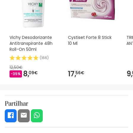
Vichy Desodorizante
Cystiset Forte 8 Stick
TR
Antitranspirante 48h
10 Ml
AN
Roll-On 50ml
(
166
)
12,50€
8,
17,
9,
09€
56€
-35%
Partilhar