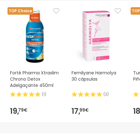
TOP Choice
TOP
Forté Pharma Xtraslim
Femilyane Harmolya
Tu
Chrono Detox
30 cápsulas
Pi
Adelgaçante 450ml
(
1
)
(
3
)
19,
17,
18
79€
99€