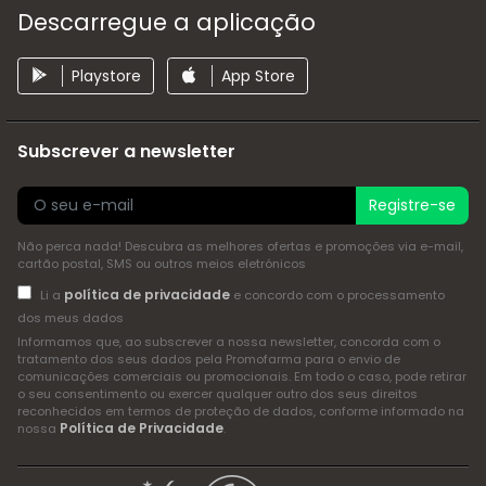
Descarregue a aplicação
Playstore
App Store
Subscrever a newsletter
Registre-se
Não perca nada! Descubra as melhores ofertas e promoções via e-mail,
cartão postal, SMS ou outros meios eletrónicos
política de privacidade
Li a
e concordo com o processamento
dos meus dados
Informamos que, ao subscrever a nossa newsletter, concorda com o
tratamento dos seus dados pela Promofarma para o envio de
comunicações comerciais ou promocionais. Em todo o caso, pode retirar
o seu consentimento ou exercer qualquer outro dos seus direitos
reconhecidos em termos de proteção de dados, conforme informado na
Política de Privacidade
nossa
.