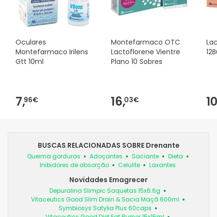
Oculares
Montefarmaco OTC
Lac
Montefarmaco Irilens
Lactoflorene Vientre
12
Gtt 10ml
Plano 10 Sobres
7,
16,
10
96€
03€
BUSCAS RELACIONADAS SOBRE Drenante
Queima gorduras
Adoçantes
Saciante
Dieta
Inibidores de absorção
Celulite
Laxantes
Novidades Emagrecer
Depuralina Slimpic Saquetas 15x6.6g
Vitaceutics Good Slim Drain & Sacia Maçã 600ml
Symbiosys Satylia Plus 60caps
Vitaceutics Good Diet Fat Burner 15x15ml