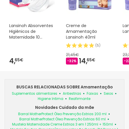
Lansinoh Absorventes
Creme de
Lan
Higiênicos de
Amamentação
La
Maternidade 10
Lansinoh 40ml
Unidades
(
5
)
21,45€
23
4,
14,
65€
65€
-32%
-2
BUSCAS RELACIONADAS SOBRE Amamentação
Suplementos alimentares
Antiestrias
Faixas
Seios
Higiene íntima
Reafirmante
Novidades Cuidado da mãe
Barral MotherProtect Óleo Prevenção Estrias 200 ml
Barral MotherProtect Óleo Prevenção Estrias 60 ml
Mustela Maternidade Creme Estrias 3 em 1 250ml + 150ml