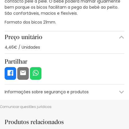
contacto pele a pele. O bebé poderá mamar igualmente
bem porque os bicos facilitam a pega do bebé ao peito.
São confortáveis, macios e flexíveis.
Formato dos bicos 21mm.
Preço unitário
4,46€ / Unidades
Partilhar
Informações sobre segurança e produtos
Recursos de segurança visual
Dados do fabricante
Gestor o
Comunicar questões jurídicas
Recursos de segurança visual
Produtos relacionados
De momento, não dispomos de imagens de segurança