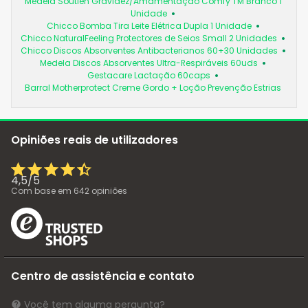
Medela Soutien Gravidez/Amamentação Comfy TM Branco 1
Unidade
Chicco Bomba Tira Leite Elétrica Dupla 1 Unidade
Chicco NaturalFeeling Protectores de Seios Small 2 Unidades
Chicco Discos Absorventes Antibacterianos 60+30 Unidades
Medela Discos Absorventes Ultra-Respiráveis 60uds
Gestacare Lactação 60caps
Barral Motherprotect Creme Gordo + Loção Prevenção Estrias
Opiniões reais de utilizadores
4,5
/
5
Com base em
642
opiniões
Centro de assistência e contato
Você tem alguma pergunta?