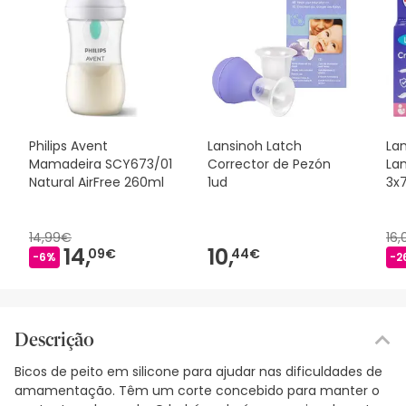
Philips Avent
Lansinoh Latch
La
Mamadeira SCY673/01
Corrector de Pezón
La
Natural AirFree 260ml
1ud
3x
14,99€
16
14,
10,
09€
44€
-6%
-2
Descrição
Bicos de peito em silicone para ajudar nas dificuldades de
amamentação. Têm um corte concebido para manter o