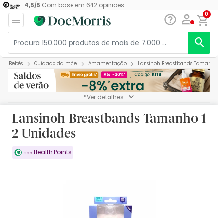
4,5
/
5
Com base em
642
opiniões
0
Bebés
Cuidado da mãe
Amamentação
Lansinoh Breastbands Tamanho 
*Ver detalhes
Lansinoh Breastbands Tamanho 1
2 Unidades
Health Points