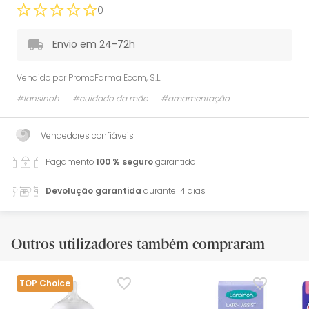
0
Envio em 24-72h
Vendido por
PromoFarma Ecom, S.L.
#lansinoh
#cuidado da mãe
#amamentação
Vendedores confiáveis
Pagamento
100 % seguro
garantido
Devolução garantida
durante 14 dias
Outros utilizadores também compraram
TOP Choice