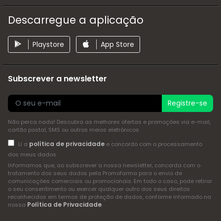
Descarregue a aplicação
Playstore
App Store
Subscrever a newsletter
Registre-se
Não perca nada! Descubra as melhores ofertas e promoções via e-mail,
cartão postal, SMS ou outros meios eletrónicos
política de privacidade
Li a
e concordo com o processamento
dos meus dados
Informamos que, ao subscrever a nossa newsletter, concorda com o
tratamento dos seus dados pela Promofarma para o envio de
comunicações comerciais ou promocionais. Em todo o caso, pode retirar
o seu consentimento ou exercer qualquer outro dos seus direitos
reconhecidos em termos de proteção de dados, conforme informado na
Política de Privacidade
nossa
.