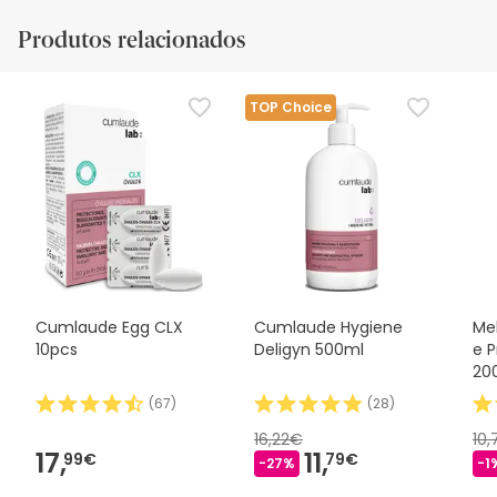
Produtos relacionados
TOP Choice
Cumlaude Egg CLX
Cumlaude Hygiene
Me
10pcs
Deligyn 500ml
e 
20
(
67
)
(
28
)
16,22€
10
17,
11,
99€
79€
-27%
-1