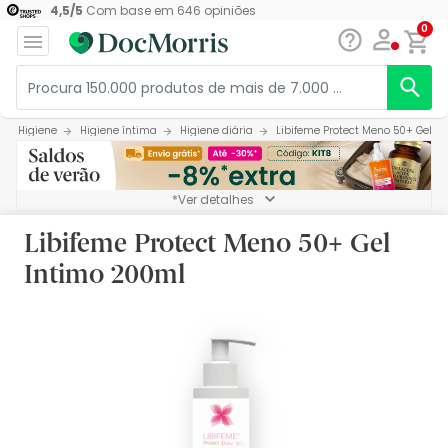
4,5
/
5
Com base em
646
opiniões
0
Higiene
Higiene íntima
Higiene diária
Libifeme Protect Meno 50+ Gel I
*Ver detalhes
Libifeme Protect Meno 50+ Gel
Intimo 200ml