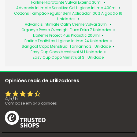
Farline Hidratante Vulvar Externo 30ml
Advancis Intimate Sensitive Gel Higiene Íntima 400ml
Cottons Tampão Regular Sem Aplicador 100% Algodão 16
Unidades
Advancis Intimate Calm Creme Vulvar 20ml
Organyc Penso Overnight Fluxo Extra 7 Unidades
Libifeme Protect Plus Probiotic 200ml
Farline Toalhitas Higiene Íntima 24 Unidades
Sangool Copo Menstrual Tamanho 2 1 Unidade
Easy Cup Copo Menstrual M 1 Unidade
Easy Cup Copo Menstrual S 1 Unidade
Opiniões reais de utilizadores
4,5
/
5
Com base em
646
opiniões