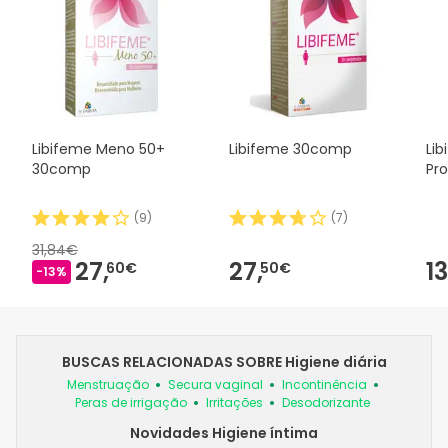
Libifeme Meno 50+
Libifeme 30comp
Lib
30comp
Pro
(
9
)
(
7
)
31,84€
27,
27,
13
60€
50€
-13%
BUSCAS RELACIONADAS SOBRE Higiene diária
Menstruação
Secura vaginal
Incontinência
Peras de irrigação
Irritações
Desodorizante
Novidades Higiene íntima