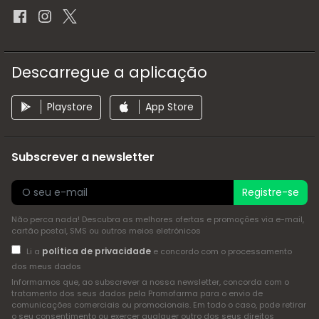
Descarregue a aplicação
Playstore
App Store
Subscrever a newsletter
Registre-se
Não perca nada! Descubra as melhores ofertas e promoções via e-mail,
cartão postal, SMS ou outros meios eletrónicos
política de privacidade
Li a
e concordo com o processamento
dos meus dados
Informamos que, ao subscrever a nossa newsletter, concorda com o
tratamento dos seus dados pela Promofarma para o envio de
comunicações comerciais ou promocionais. Em todo o caso, pode retirar
o seu consentimento ou exercer qualquer outro dos seus direitos