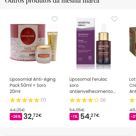
Outros produtos da mesma marca
Liposomial Anti-Aging
Liposomal Ferulac
Lot
Pack 50ml + Soro
soro
Cr
20ml
antienvelhecimento
An
30ml
50
(
7
)
(
2
)
44,25€
54,95€
48
32,
54,
72€
27€
-26%
-1%
-3