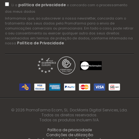
política de privacidade
Li a
e concordo com o processamento
dos meus dados
Informamos que, ao subscrever a nossa newsletter, concorda com o
tratamento dos seus dados pela Promofarma para o envio de
comunicações comerciais ou promocionais. Em todo o caso, pode retirar
o seu consentimento ou exercer qualquer outro dos seus direitos
reconhecidos em termos de proteção de dados, conforme informado na
Política de Privacidade
nossa
.
© 2026 PromoFarma Ecom, SL. DocMorris Digital Services, Lda.
Todos os direitos reservados.
Todos os produtos incluem IVA.
Política de privacidade
Condições de utilização