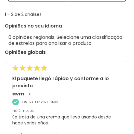
with
info
1
1
–
2 de 2
análises
abou
to
Regi
Opiniões no seu idioma
2
Sort.
de
0 opiniões regionais. Selecione uma classificação
2
de estrelas para analisar o produto
análises
Opiniões globais
El paquete llegó rápido y conforme a lo
previsto
avm
COMPRADOR VERIFICADO
há 2 meses
Se trata de una crema que llevo usando desde
hace varios años.