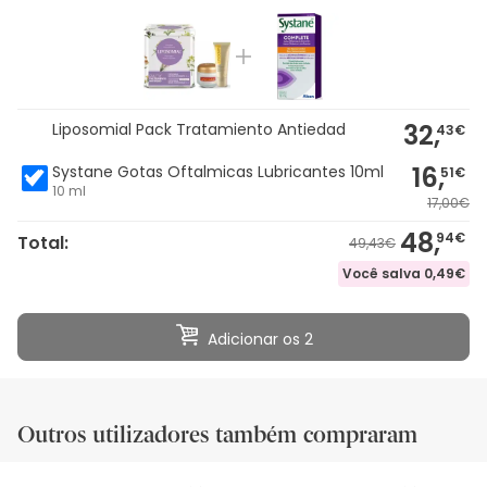
32,
Liposomial Pack Tratamiento Antiedad
43€
16,
Systane Gotas Oftalmicas Lubricantes 10ml
51€
10 ml
17,00€
48,
94€
Total:
49,43€
Você salva
0,49€
Adicionar os 2
Outros utilizadores também compraram