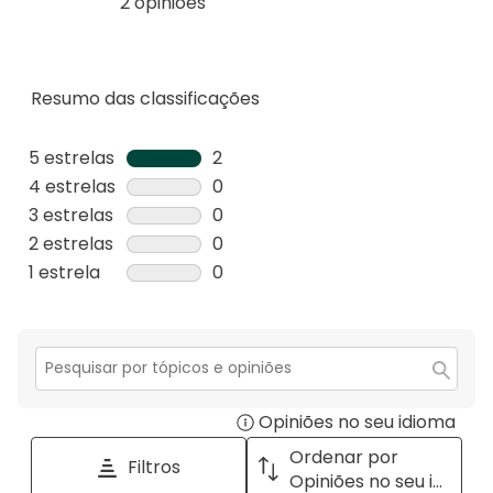
2 opiniões
Resumo das classificações
5 estrelas
estrelas
2
2
4 estrelas
estrelas
0
análises
0
3 estrelas
estrelas
0
com
análise
0
2 estrelas
estrelas
0
5
com
análise
0
1 estrela
estrelas
0
estrelas.
4
com
análise
0
estrelas.
3
com
análise
estrelas.
2
com
estrelas.
1
Secção
para
estrela.
Opiniões no seu idioma
Disp
pesquisar
tópicos
a
Ordenar por
Filtros
e
pop
Opiniões no seu idioma
opiniões