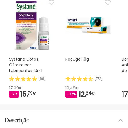
Systane Gotas
Recugel 10g
Lie
Oftalmicas
An
Lubricantes 10ml
de 
(
88
)
(
172
)
17,00€
19,48€
15,
12,
17
79€
24€
-7%
-37%
Descrição