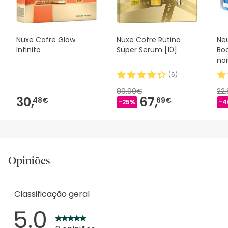
Nuxe Cofre Glow
Nuxe Cofre Rutina
Ne
Infinito
Super Serum [10]
Boo
no
(
6
)
89,90€
22
30,
67,
48€
69€
-25%
-4
Opiniões
Classificação geral
5.0