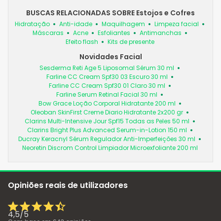
BUSCAS RELACIONADAS SOBRE Estojos e Cofres
Hidratação
Anti-idade
Maquilhagem
Limpeza facial
Máscaras
Acne
Esfoliantes
Antimanchas
Efeito flash
Kits de presente
Novidades Facial
Sesderma Reti Age 5 Liposomal Sérum 30 ml
Farline CC Cream Spf30 03 Escuro 30 ml
Farline CC Cream Spf30 01 Claro 30 ml
Farline Serum Retinal Facial 30 ml
Bow Grace Loção Corporal Hidratante 200 ml
Oleoban SkinFirst Creme Diario Hidratante 2x200 gr
Clarins Multi-Intensive Jour Spf15 Todas as Peles 50 ml
Clarins Bright Plus Advanced Serum-in-Lotion 150 ml
Ducray Keracnyl Sérum Regulador Anti-Imperfeições 30 ml
Neoretin Discrom Control Limpiador Microexfoliante 200 ml
Opiniões reais de utilizadores
4,5
/
5