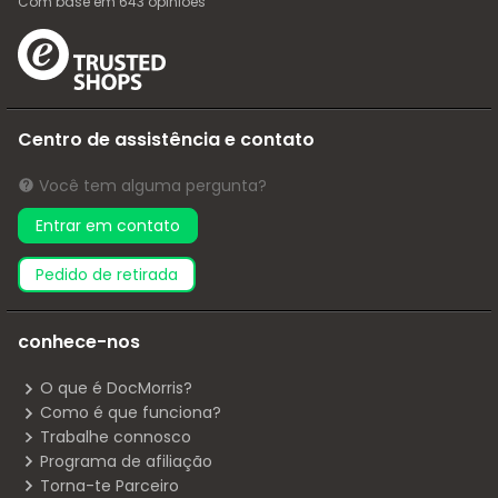
Com base em
643
opiniões
Centro de assistência e contato
Você tem alguma pergunta?
Entrar em contato
pedido de retirada
conhece-nos
O que é DocMorris?
Como é que funciona?
Trabalhe connosco
Programa de afiliação
Torna-te Parceiro