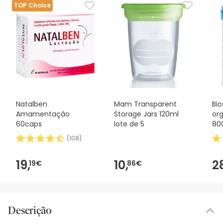
TOP Choice
Natalben
Mam Transparent
Bio
Amamentação
Storage Jars 120ml
org
60caps
lote de 5
80
(
108
)
19,
10,
2
19€
86€
Descrição