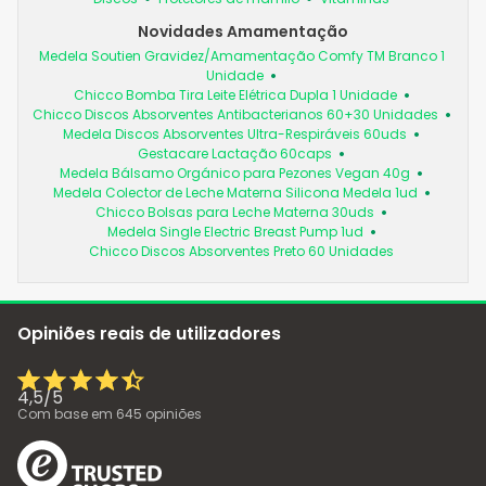
Novidades Amamentação
Medela Soutien Gravidez/Amamentação Comfy TM Branco 1
Unidade
Chicco Bomba Tira Leite Elétrica Dupla 1 Unidade
Chicco Discos Absorventes Antibacterianos 60+30 Unidades
Medela Discos Absorventes Ultra-Respiráveis 60uds
Gestacare Lactação 60caps
Medela Bálsamo Orgánico para Pezones Vegan 40g
Medela Colector de Leche Materna Silicona Medela 1ud
Chicco Bolsas para Leche Materna 30uds
Medela Single Electric Breast Pump 1ud
Chicco Discos Absorventes Preto 60 Unidades
Opiniões reais de utilizadores
4,5
/
5
Com base em
645
opiniões