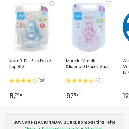
Mamã Tet Silic Deb 3
Mamilo Mamilo
Ch
Rap Bt2
Silicone 0 Meses 2uds
Ma
16 
(
26
)
(
4
)
8,
9,
12
79€
75€
BUSCAS RELACIONADAS SOBRE Bombas tira-leite
Discos
Protetores de mamilo
Vitaminas