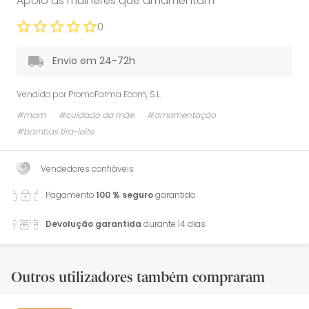
Apoio às mulheres que amamentam
0
Envio em 24-72h
Vendido por
PromoFarma Ecom, S.L.
#mam
#cuidado da mãe
#amamentação
#bombas tira-leite
Vendedores confiáveis
Pagamento
100 % seguro
garantido
Devolução garantida
durante 14 dias
Outros utilizadores também compraram