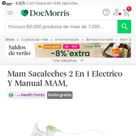
4,5
/
5
Com base em
645
opiniões
0
Bebés
Cuidado da mãe
Amamentação
Bombas tira-leite
Mam Sacal
*Ver detalhes
Mam Sacaleches 2 En 1 Electrico
Y Manual MAM,
Envío gratis
Health Points