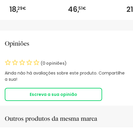
18,
46,
21
29€
51€
Opiniões
(0 opiniões)
Ainda não há avaliações sobre este produto. Compartilhe
a sua!
Escreva a sua opinião
Outros produtos da mesma marca