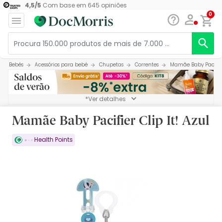
4,5
/
5
Com base em
645
opiniões
0
Bebés
Acessórios para bebé
Chupetas
Correntes
Mamãe Baby Pacifier 
*Ver detalhes
Mamãe Baby Pacifier Clip It! Azul
Health Points