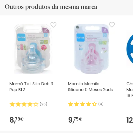
Outros produtos da mesma marca
Mamã Tet Silic Deb 3
Mamilo Mamilo
Ch
Rap Bt2
Silicone 0 Meses 2uds
Ma
16 
(
26
)
(
4
)
8,
9,
12
79€
75€