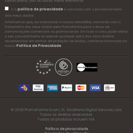
cartão postal, SMS ou outros meios eletrónicos
política de privacidade
Li a
e concordo com o processamento
dos meus dados
Informamos que, ao subscrever a nossa newsletter, concorda com o
tratamento dos seus dados pela Promofarma para o envio de
comunicações comerciais ou promocionais. Em todo o caso, pode retirar
o seu consentimento ou exercer qualquer outro dos seus direitos
reconhecidos em termos de proteção de dados, conforme informado na
Política de Privacidade
nossa
.
© 2026 PromoFarma Ecom, SL. DocMorris Digital Services, Lda.
Todos os direitos reservados.
Todos os produtos incluem IVA.
Política de privacidade