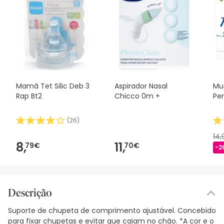
Mamã Tet Silic Deb 3
Aspirador Nasal
Mu
Rap Bt2
Chicco 0m +
Pe
(
26
)
14
8,
11,
79€
70€
-2
Descrição
Suporte de chupeta de comprimento ajustável. Concebido
para fixar chupetas e evitar que caiam no chão. *A cor e o