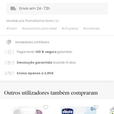
Envio em 24-72h
Vendido por
PromoFarma Ecom, S.L.
#mam
#acessórios para bebé
#chupetas
#correntes
Vendedores confiáveis
Pagamento
100 % seguro
garantido
Devolução garantida
durante 14 dias
Envios apenas a 3,85€
Outros utilizadores também compraram