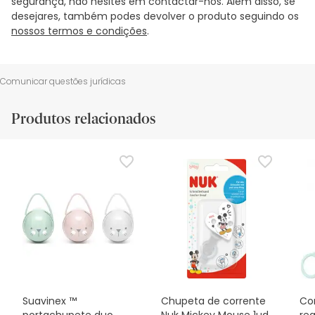
segurança, não hesites em contactar-nos. Além disso, se
desejares, também podes devolver o produto seguindo os
nossos termos e condições
.
Comunicar questões jurídicas
Produtos relacionados
Suavinex ™
Chupeta de corrente
Co
portachupete duo
Nuk Mickey Mouse 1ud
rea