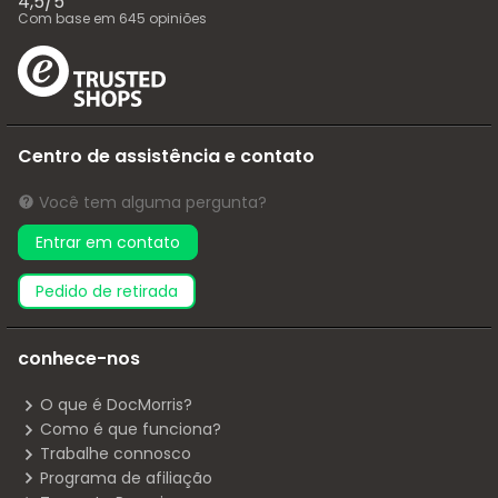
4,5
/
5
Com base em
645
opiniões
Centro de assistência e contato
Você tem alguma pergunta?
Entrar em contato
pedido de retirada
conhece-nos
O que é DocMorris?
Como é que funciona?
Trabalhe connosco
Programa de afiliação