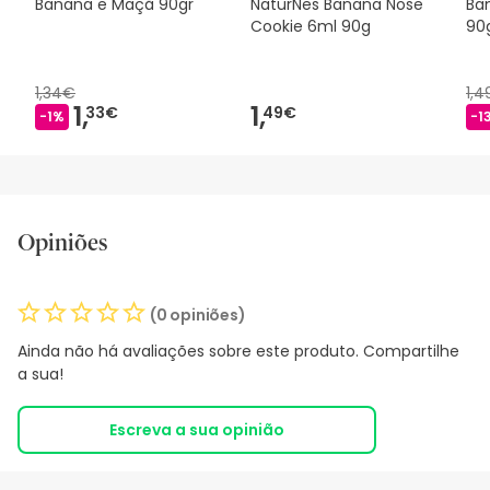
Banana e Maçã 90gr
NaturNes Banana Nose
Ba
Cookie 6ml 90g
90
1,34€
1,
1,
1,
33€
49€
-1%
-1
Opiniões
(0 opiniões)
Ainda não há avaliações sobre este produto. Compartilhe
a sua!
Escreva a sua opinião