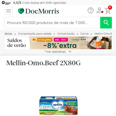
4,5
/
5
Com base em
646
opiniões
0
Bebés
Alimentação para bebés
Alimentação
Carne
Mellin-Omo.Bee
*Ver detalhes
Mellin-Omo.Beef 2X80G