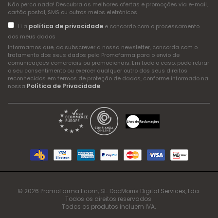
Não perca nada! Descubra as melhores ofertas e promoções via e-mail,
cartão postal, SMS ou outros meios eletrónicos
política de privacidade
Li a
e concordo com o processamento
dos meus dados
Informamos que, ao subscrever a nossa newsletter, concorda com o
tratamento dos seus dados pela Promofarma para o envio de
comunicações comerciais ou promocionais. Em todo o caso, pode retirar
o seu consentimento ou exercer qualquer outro dos seus direitos
reconhecidos em termos de proteção de dados, conforme informado na
Política de Privacidade
nossa
.
© 2026 PromoFarma Ecom, SL. DocMorris Digital Services, Lda.
Todos os direitos reservados.
Todos os produtos incluem IVA.