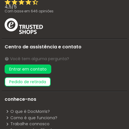
4,5
/
5
Com base em
646
opiniões
Centro de assistência e contato
Você tem alguma pergunta?
Entrar em contato
pedido de retirada
conhece-nos
O que é DocMorris?
Como é que funciona?
Trabalhe connosco