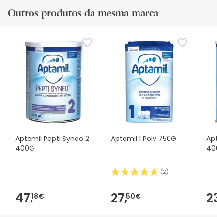
Outros produtos da mesma marca
Aptamil Pepti Syneo 2
Aptamil 1 Polv 750G
Apt
400G
40
(
2
)
47,
27,
2
18€
50€