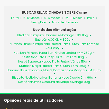
BUSCAS RELACIONADAS SOBRE Carne
Fruta
6-12 Meses
0-6 meses
12-18 Meses
Peixe
Sem glúten
Mais de 18 meses
Novidades Alimentação
Blédina Frutapura Banana e Morango +8M 85g
Nutribén AOC 0M+ 800g
Nutribén Primeira Papa Não Láctea Sem Glúten Sem Lactose
+4M 250g
Nutriben Primeira Papa Sem Gluten Lactea +4M 250g
Nestlé Saqueta Crazy Fruits Tutti Frutti 110g
Nestlé Saqueta Happy Fruits Frutas Várias 110g
Nutribén Maça Láctea Sem Glutén +4m 250g
Banana Holle Smoothie, Maçã, Damasco de Manga +6M 100ml
Biscoito Nestle NaturNes Banana Nose Cookie 6ml 90g
Nestlé NaturNes Cenoura de Maçã e Manga 90g
Opiniões reais de utilizadores