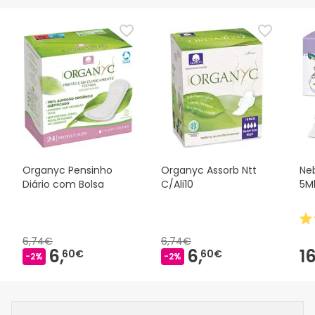
Organyc Pensinho
Organyc Assorb Ntt
Neb
Diário com Bolsa
C/Ali10
5M
6,74€
6,74€
6,
6,
16
60€
60€
-2%
-2%