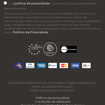
política de privacidade
Li a
e concordo com o processamento
dos meus dados
Informamos que, ao subscrever a nossa newsletter, concorda com o
tratamento dos seus dados pela Promofarma para o envio de
comunicações comerciais ou promocionais. Em todo o caso, pode retirar
o seu consentimento ou exercer qualquer outro dos seus direitos
reconhecidos em termos de proteção de dados, conforme informado na
Política de Privacidade
nossa
.
© 2026 PromoFarma Ecom, SL. DocMorris Digital Services, Lda.
Todos os direitos reservados.
Todos os produtos incluem IVA.
Política de privacidade
Condições de utilização