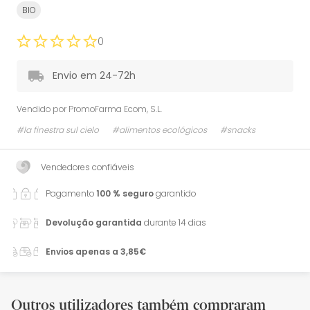
BIO
0
Envio em 24-72h
Vendido por
PromoFarma Ecom, S.L.
#la finestra sul cielo
#alimentos ecológicos
#snacks
Vendedores confiáveis
Pagamento
100 % seguro
garantido
Devolução garantida
durante 14 dias
Envios apenas a 3,85€
Outros utilizadores também compraram