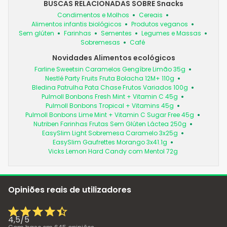
BUSCAS RELACIONADAS SOBRE Snacks
Condimentos e Molhos
Cereais
Alimentos infantis biológicos
Produtos veganos
Sem glúten
Farinhas
Sementes
Legumes e Massas
Sobremesas
Café
Novidades Alimentos ecológicos
Farline Sweetsin Caramelos Gengíbre Limão 35g
Nestlé Party Fruits Fruta Bolacha 12M+ 110g
Bledina Patrulha Pata Chase Frutos Variados 100g
Pulmoll Bonbons Fresh Mint + Vitamin C 45g
Pulmoll Bonbons Tropical + Vitamins 45g
Pulmoll Bonbons Lime Mint + Vitamin C Sugar Free 45g
Nutriben Farinhas Frutas Sem Glúten Láctea 250g
EasySlim Light Sobremesa Caramelo 3x25g
EasySlim Gaufrettes Morango 3x41.1g
Vicks Lemon Hard Candy com Mentol 72g
Opiniões reais de utilizadores
4,5
/
5