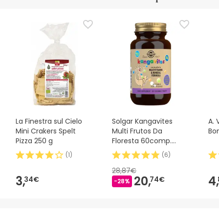
La Finestra sul Cielo
Solgar Kangavites
A. 
Mini Crakers Spelt
Multi Frutos Da
Bo
Pizza 250 g
Floresta 60comp.
Mastigável
(
1
)
(
6
)
28,87€
3,
20,
4,
34€
74€
-28%