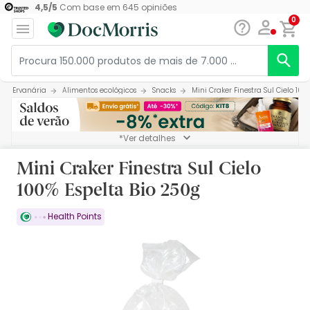
4,5
/
5
Com base em
645
opiniões
0
Ervanária
Alimentos ecológicos
Snacks
Mini Craker Finestra Sul Cielo 100
*Ver detalhes
Mini Craker Finestra Sul Cielo
100% Espelta Bio 250g
Health Points