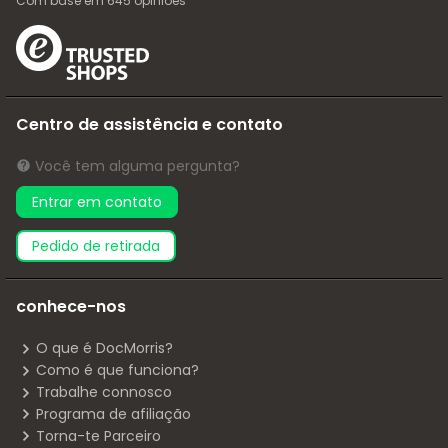
Com base em
645
opiniões
Centro de assistência e contato
Você tem alguma pergunta?
Entrar em contato
pedido de retirada
conhece-nos
O que é DocMorris?
Como é que funciona?
Trabalhe connosco
Programa de afiliação
Torna-te Parceiro