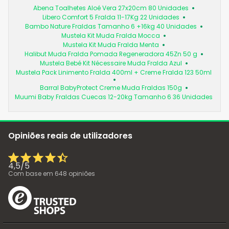
Abena Toalhetes Aloé Vera 27x20cm 80 Unidades
Libero Comfort 5 Fralda 11-17Kg 22 Unidades
Bambo Nature Fraldas Tamanho 6 +16kg 40 Unidades
Mustela Kit Muda Fralda Mocca
Mustela Kit Muda Fralda Menta
Halibut Muda Fralda Pomada Regeneradora 45Zn 50 g
Mustela Bebé Kit Nécessaire Muda Fralda Azul
Mustela Pack Linimento Fralda 400ml + Creme Fralda 123 50ml
Barral BabyProtect Creme Muda Fraldas 150g
Muumi Baby Fraldas Cuecas 12-20kg Tamanho 6 36 Unidades
Opiniões reais de utilizadores
4,5
/
5
Com base em
648
opiniões