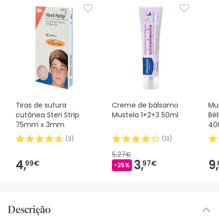
Tiras de sutura
Creme de bálsamo
Mu
cutânea Steri Strip
Mustela 1+2+3 50ml
Bé
75mm x 3mm
40
(
3
)
(
13
)
5,27€
4,
3,
9,
99€
97€
-25%
Descrição