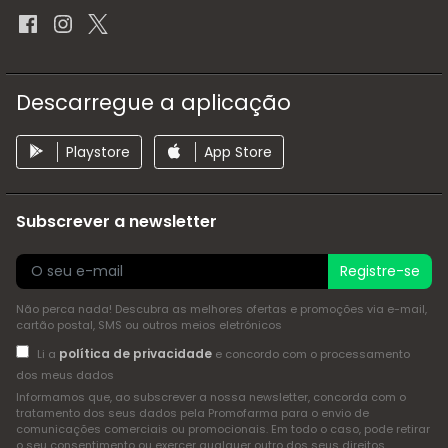
Descarregue a aplicação
Playstore
App Store
Subscrever a newsletter
Registre-se
Não perca nada! Descubra as melhores ofertas e promoções via e-mail,
cartão postal, SMS ou outros meios eletrónicos
política de privacidade
Li a
e concordo com o processamento
dos meus dados
Informamos que, ao subscrever a nossa newsletter, concorda com o
tratamento dos seus dados pela Promofarma para o envio de
comunicações comerciais ou promocionais. Em todo o caso, pode retirar
o seu consentimento ou exercer qualquer outro dos seus direitos