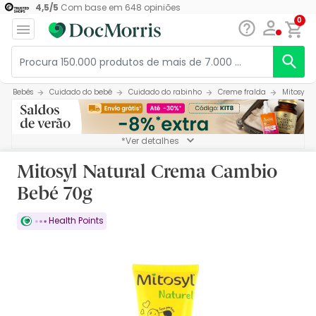
4,5
/
5
Com base em
648
opiniões
0
Bebés
Cuidado do bebé
Cuidado do rabinho
Creme fralda
Mitosyl 
*Ver detalhes
Mitosyl Natural Crema Cambio
Bebé 70g
Health Points