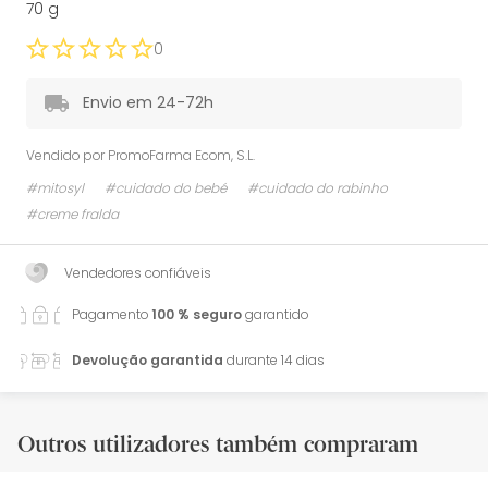
70 g
0
Envio em 24-72h
Vendido por
PromoFarma Ecom, S.L.
#mitosyl
#cuidado do bebé
#cuidado do rabinho
#creme fralda
Vendedores confiáveis
Pagamento
100 % seguro
garantido
Devolução garantida
durante 14 dias
Outros utilizadores também compraram