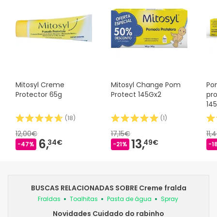
Mitosyl Creme
Mitosyl Change Pom
Po
Protector 65g
Protect 145Gx2
pr
14
(
18
)
(
1
)
12,00€
17,15€
11,
6,
13,
34€
49€
-47%
-21%
-1
BUSCAS RELACIONADAS SOBRE Creme fralda
Fraldas
Toalhitas
Pasta de água
Spray
Novidades Cuidado do rabinho