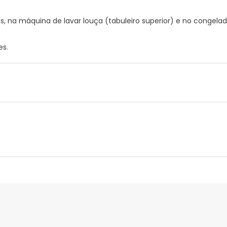
, na máquina de lavar louça (tabuleiro superior) e no congelador
es.
nte
Gestor orçamental