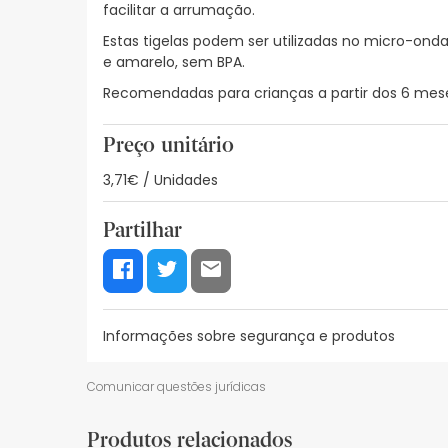
facilitar a arrumação.
Estas tigelas podem ser utilizadas no micro-ondas
e amarelo, sem BPA.
Recomendadas para crianças a partir dos 6 mes
Preço unitário
3,71€ / Unidades
Partilhar
Informações sobre segurança e produtos
Recursos de segurança visual
Dados do fabrica
Comunicar questões jurídicas
Recursos de segurança visual
Produtos relacionados