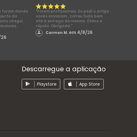
o foram dando
"Foram profissionais. Eu pedi o artigo
ajecto da
vocês enviaram , correu tudo bem
como chegoi
até á entrega do mesmo. Ótimo e
mbalada.
rápido. Obrigada "
em 4/8/26
Carmen M.
/26
Descarregue a aplicação
Playstore
App Store