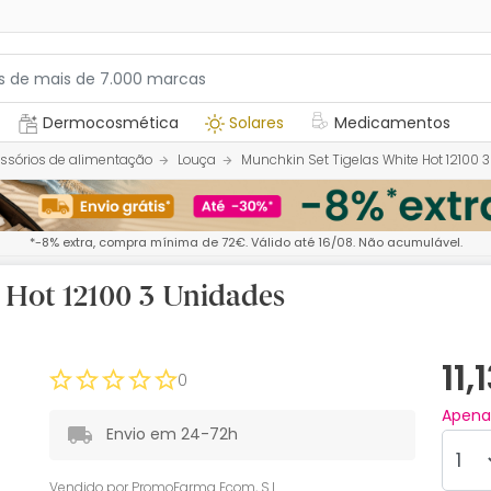
Dermocosmética
Solares
Medicamentos
ssórios de alimentação
Louça
Munchkin Set Tigelas White Hot 12100 
*-8% extra, compra mínima de 72€. Válido até 16/08. Não acumulável.
 Hot 12100 3 Unidades
11,
0
Apen
Envio em 24-72h
Vendido por
PromoFarma Ecom, S.L.