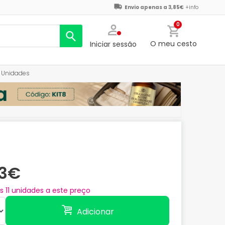
Envio apenas a 3,85€
+info
0
O meu cesto
Iniciar sessão
3 Unidades
13€
as
11
unidades a este preço
Adicionar