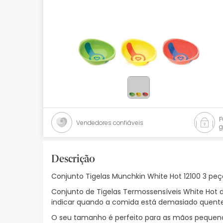
Bebés
Ótica
Ortopedia
Ervanária
Cosmética natural
Promoções
Vendedores confiáveis
g
Marcas
Mais vendidos
Descrição
Conjunto Tigelas Munchkin White Hot 12100 3 peç
Health points
Conjunto de Tigelas Termossensíveis White Hot 
Blog
indicar quando a comida está demasiado quent
O seu tamanho é perfeito para as mãos pequenas