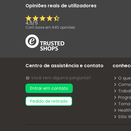
Opiniões reais de utilizadores
4,5
/
5
Com base em
645
opiniões
Centro de assistência e contato
conhec
Você tem alguma pergunta?
O que
Como 
Entrar em contato
Traba
Progr
pedido de retirada
Torna
Health
Sítio