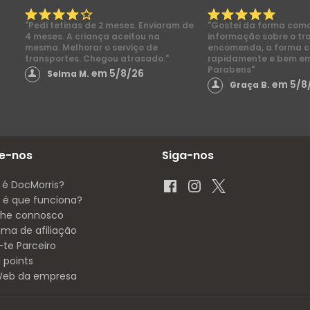
"Pedi tetinas de 2 meses. Enviaram de
"Gostei da forma com
4 meses. A criança aceitou na
informação sobre o tr
mesma. Melhorar o serviço de
encomenda, a forma 
transportes. Chegou atrasado."
rapidamente e bem e
Parabens"
em 5/8/26
Selma M.
em 5/8
Graça B.
e-nos
Siga-nos
 é DocMorris?
é que funciona?
lhe connosco
ama de afiliação
-te Parceiro
 points
 Web da empresa