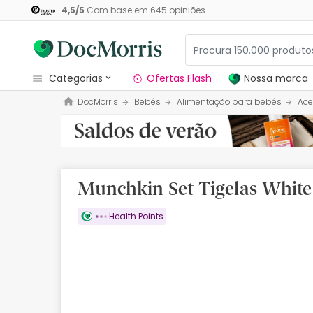
4,5
/
5
Com base em
645
opiniões
categorias
Ofertas Flash
Nossa marca
DocMorris
Bebés
Alimentação para bebés
Ace
Dermocosmetica
Nossa marca
Solares
Munchkin Set Tigelas White
Medicamentos
Health Points
Cosmética
Saúde
Higiene
Dietética