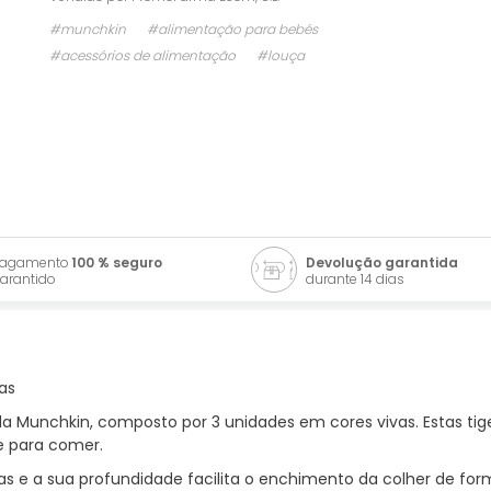
#munchkin
#alimentação para bebés
#acessórios de alimentação
#louça
Pagamento
100 % seguro
Devolução garantida
arantido
durante 14 dias
as
da Munchkin, composto por 3 unidades em cores vivas. Estas t
e para comer.
 e a sua profundidade facilita o enchimento da colher de form