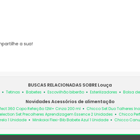
partilhe a sua!
BUSCAS RELACIONADAS SOBRE Louça
Tetinas
Babetes
Escovilhão biberão
Esterilizadores
Bolsa de
Novidades Acessórios de alimentação
fect 360 Copo Refeição 12M+ Cinza 200 ml
Chicco Set Duo Talheres In
election Set Precolheres Aprendizagem Essence 2 Unidades
Chicco Per
relo 1 Unidade
Minikoioi Flexi-Bib Babete Azul 1 Unidade
Chicco Canud