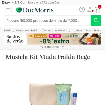
4,5
/
5
Com base em
642
opiniões
0
Bebés
Cuidado do bebé
Cuidado do rabinho
Mustela Kit Muda Fralda B
*Ver detalhes
Mustela Kit Muda Fralda Bege