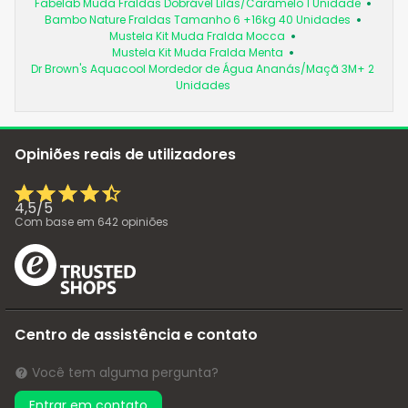
Fabelab Muda Fraldas Dobrável Lilás/Caramelo 1 Unidade
Bambo Nature Fraldas Tamanho 6 +16kg 40 Unidades
Mustela Kit Muda Fralda Mocca
Mustela Kit Muda Fralda Menta
Dr Brown's Aquacool Mordedor de Água Ananás/Maçã 3M+ 2
Unidades
Opiniões reais de utilizadores
4,5
/
5
Com base em
642
opiniões
Centro de assistência e contato
Você tem alguma pergunta?
Entrar em contato