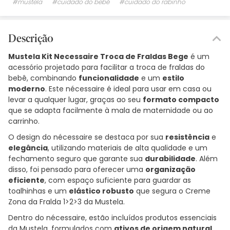
#mustela
#cuidado do bebé
#cuidado do rabinho
Descrição
Mustela Kit Necessaire Troca de Fraldas Bege
é um
acessório projetado para facilitar a troca de fraldas do
bebê, combinando
funcionalidade
e um
estilo
moderno
. Este nécessaire é ideal para usar em casa ou
levar a qualquer lugar, graças ao seu
formato compacto
que se adapta facilmente à mala de maternidade ou ao
carrinho.
O design do nécessaire se destaca por sua
resistência
e
elegância
, utilizando materiais de alta qualidade e um
fechamento seguro que garante sua
durabilidade
. Além
disso, foi pensado para oferecer uma
organização
eficiente
, com espaço suficiente para guardar as
toalhinhas e um
elástico robusto
que segura o Creme
Zona da Fralda 1>2>3 da Mustela.
Dentro do nécessaire, estão incluídos produtos essenciais
da Mustela, formulados com
ativos de origem natural