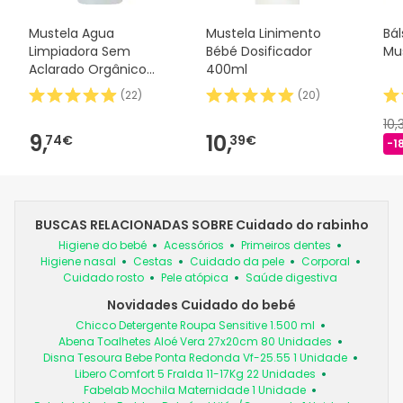
Mustela Agua
Mustela Linimento
Bá
Limpiadora Sem
Bébé Dosificador
Mu
Aclarado Orgânico
400ml
500ml
(
22
)
(
20
)
10,
9,
10,
74€
39€
-1
BUSCAS RELACIONADAS SOBRE Cuidado do rabinho
Higiene do bebé
Acessórios
Primeiros dentes
Higiene nasal
Cestas
Cuidado da pele
Corporal
Cuidado rosto
Pele atópica
Saúde digestiva
Novidades Cuidado do bebé
Chicco Detergente Roupa Sensitive 1.500 ml
Abena Toalhetes Aloé Vera 27x20cm 80 Unidades
Disna Tesoura Bebe Ponta Redonda Vf-25.55 1 Unidade
Libero Comfort 5 Fralda 11-17Kg 22 Unidades
Fabelab Mochila Maternidade 1 Unidade