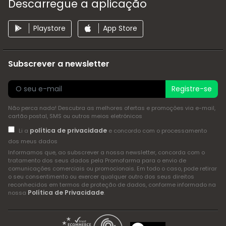
Descarregue a aplicação
Playstore
App Store
Subscrever a newsletter
Registre-se
Não perca nada! Descubra as melhores ofertas e promoções via e-mail,
cartão postal, SMS ou outros meios eletrónicos
política de privacidade
Li a
e concordo com o processamento
dos meus dados
Informamos que, ao subscrever a nossa newsletter, concorda com o
tratamento dos seus dados pela Promofarma para o envio de
comunicações comerciais ou promocionais. Em todo o caso, pode retirar
o seu consentimento ou exercer qualquer outro dos seus direitos
reconhecidos em termos de proteção de dados, conforme informado na
Política de Privacidade
nossa
.