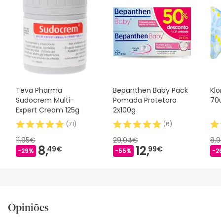
Teva Pharma
Bepanthen Baby Pack
Kl
Sudocrem Multi-
Pomada Protetora
70
Expert Cream 125g
2x100g
(
71
)
(
6
)
11,95€
29,04€
8,
8,
12,
49€
99€
-29%
-55%
-2
Opiniões