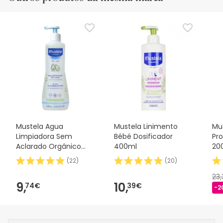
Mustela Agua
Mustela Linimento
Mus
Limpiadora Sem
Bébé Dosificador
Pro
Aclarado Orgânico
400ml
20
500ml
(
22
)
(
20
)
23
9,
10,
74€
39€
-2