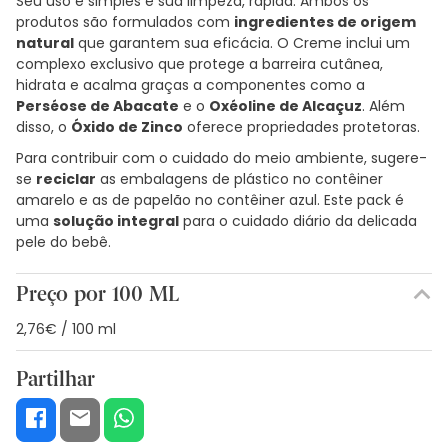
Seu uso é simples e sua limpeza, rápida. Ambos os
produtos são formulados com
ingredientes de origem
natural
que garantem sua eficácia. O Creme inclui um
complexo exclusivo que protege a barreira cutânea,
hidrata e acalma graças a componentes como a
Perséose de Abacate
e o
Oxéoline de Alcaçuz
. Além
disso, o
Óxido de Zinco
oferece propriedades protetoras.
Para contribuir com o cuidado do meio ambiente, sugere-
se
reciclar
as embalagens de plástico no contêiner
amarelo e as de papelão no contêiner azul. Este pack é
uma
solução integral
para o cuidado diário da delicada
pele do bebê.
Preço por 100 ML
2,76€ / 100 ml
Partilhar