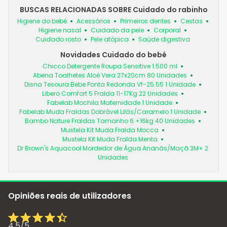
BUSCAS RELACIONADAS SOBRE Cuidado do rabinho
Higiene do bebé
Acessórios
Primeiros dentes
Cestas
Higiene nasal
Cuidado da pele
Corporal
Cuidado rosto
Pele atópica
Saúde digestiva
Novidades Cuidado do bebé
Chicco Detergente Roupa Sensitive 1.500 ml
Abena Toalhetes Aloé Vera 27x20cm 80 Unidades
Disna Tesoura Bebe Ponta Redonda Vf-25.55 1 Unidade
Libero Comfort 5 Fralda 11-17Kg 22 Unidades
Fabelab Mochila Maternidade 1 Unidade
Fabelab Muda Fraldas Dobrável Lilás/Caramelo 1 Unidade
Bambo Nature Fraldas Tamanho 6 +16kg 40 Unidades
Mustela Kit Muda Fralda Mocca
Mustela Kit Muda Fralda Menta
Dr Brown's Aquacool Mordedor de Água Ananás/Maçã 3M+ 2
Unidades
Opiniões reais de utilizadores
4,5
/
5