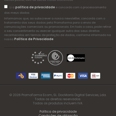
política de privacidade
Li a
e concordo com o processamento
dos meus dados
Informamos que, ao subscrever a nossa newsletter, concorda com o
tratamento dos seus dados pela Promofarma para o envio de
comunicações comerciais ou promocionais. Em todo o caso, pode retirar
o seu consentimento ou exercer qualquer outro dos seus direitos
reconhecidos em termos de proteção de dados, conforme informado na
Política de Privacidade
nossa
.
© 2026 PromoFarma Ecom, SL. DocMorris Digital Services, Lda.
Todos os direitos reservados.
Todos os produtos incluem IVA.
Política de privacidade
Condições de utilização