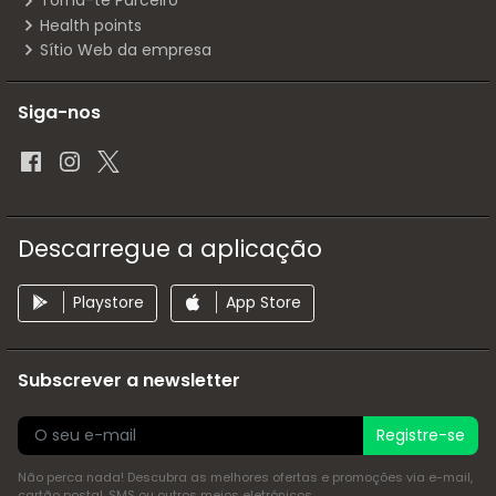
Torna-te Parceiro
Health points
Sítio Web da empresa
Siga-nos
Descarregue a aplicação
Playstore
App Store
Subscrever a newsletter
Registre-se
Não perca nada! Descubra as melhores ofertas e promoções via e-mail,
cartão postal, SMS ou outros meios eletrónicos