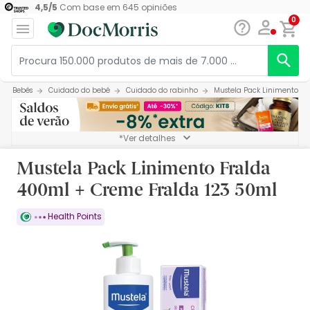
4,5
/
5
Com base em
645
opiniões
0
Bebés
Cuidado do bebé
Cuidado do rabinho
Mustela Pack Linimento Fr
*Ver detalhes
Mustela Pack Linimento Fralda
400ml + Creme Fralda 123 50ml
Health Points