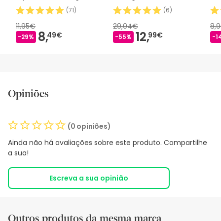
(
71
)
(
6
)
11,95€
29,04€
8,
8,
12,
49€
99€
-29%
-55%
-1
Opiniões
(0 opiniões)
Ainda não há avaliações sobre este produto. Compartilhe
a sua!
Escreva a sua opinião
Outros produtos da mesma marca