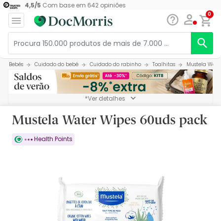
4,5
/
5
Com base em
642
opiniões
0
Bebés
Cuidado do bebé
Cuidado do rabinho
Toalhitas
Mustela Wate
*Ver detalhes
Mustela Water Wipes 60uds pack
Health Points