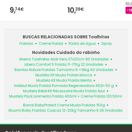
10,
9,
10,
74€
39€
-1
BUSCAS RELACIONADAS SOBRE Toalhitas
Fraldas
Creme fralda
Pasta de água
Spray
Novidades Cuidado do rabinho
Abena Toalhetes Aloé Vera 27x20cm 80 Unidades
Libero Comfort 5 Fralda 11-17Kg 22 Unidades
Bambo Nature Fraldas Tamanho 6 +16kg 40 Unidades
Mustela Kit Muda Fralda Mocca
Mustela Kit Muda Fralda Menta
Halibut Muda Fralda Pomada Regeneradora 45Zn 50 g
Mustela Bebé Kit Nécessaire Muda Fralda Azul
Mustela Pack Linimento Fralda 400ml + Creme Fralda 123 50ml
Barral BabyProtect Creme Muda Fraldas 150g
Muumi Baby Fraldas Cuecas 12-20kg Tamanho 6 36 Unidades