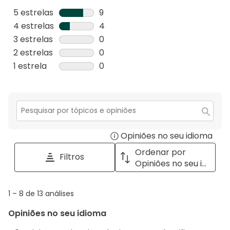
5 estrelas
estrelas
9
9
4 estrelas
estrelas
4
análises
4
3 estrelas
estrelas
0
com
análises
0
2 estrelas
estrelas
0
5
com
análise
0
1 estrela
estrelas
0
estrelas.
4
com
análise
0
estrelas.
3
com
análise
estrelas.
2
com
estrelas.
1
Secção
para
estrela.
Opiniões no seu idioma
Disp
pesquisar
tópicos
a
Ordenar por
Filtros
e
pop
Opiniões no seu idioma
opiniões
with
info
1
1
–
8 de 13
análises
abou
to
Regi
Opiniões no seu idioma
8
Sort.
de