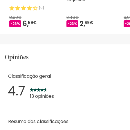
(
9
)
8,90€
3,49€
6,
6,
2,
59€
69€
-26%
-23%
-2
Opiniões
Classificação geral
4.7
13 opiniões
Resumo das classificações