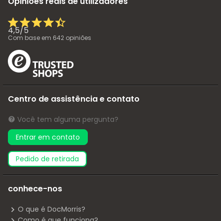
Opiniões reais de utilizadores
4,5
/
5
Com base em
642
opiniões
Centro de assistência e contato
Você tem alguma pergunta?
Entrar em contato
pedido de retirada
conhece-nos
O que é DocMorris?
Como é que funciona?