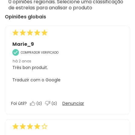
0 opiniões regionais. Selecione uma classificação
13
de estrelas para analisar o produto
análises
Opiniões globais
Marie_9
COMPRADOR VERIFICADO
há 2 anos
Très bon produit.
Traduzir com o Google
Foi útil?
Denunciar
(
0
)
(
0
)