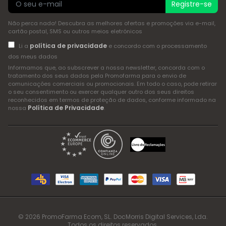
Registre-se
Não perca nada! Descubra as melhores ofertas e promoções via e-mail,
cartão postal, SMS ou outros meios eletrónicos
política de privacidade
Li a
e concordo com o processamento
dos meus dados
Informamos que, ao subscrever a nossa newsletter, concorda com o
tratamento dos seus dados pela Promofarma para o envio de
comunicações comerciais ou promocionais. Em todo o caso, pode retirar
o seu consentimento ou exercer qualquer outro dos seus direitos
reconhecidos em termos de proteção de dados, conforme informado na
Política de Privacidade
nossa
.
© 2026 PromoFarma Ecom, SL. DocMorris Digital Services, Lda.
Todos os direitos reservados.