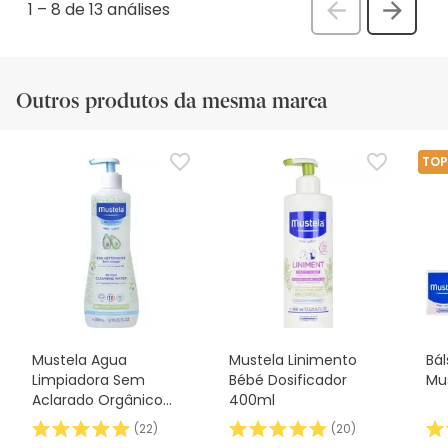
1
–
8 de 13
análises
Anterior
Seguin
análi
análise
Outros produtos da mesma marca
TOP
Mustela Agua
Mustela Linimento
Bá
Limpiadora Sem
Bébé Dosificador
Mu
Aclarado Orgânico
400ml
500ml
(
22
)
(
20
)