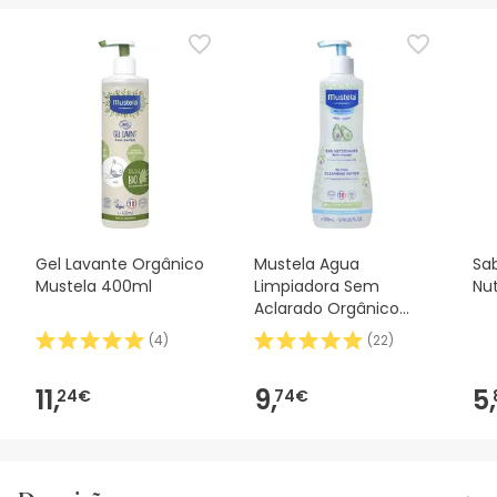
Gel Lavante Orgânico
Mustela Agua
Sa
Mustela 400ml
Limpiadora Sem
Nut
Aclarado Orgânico
500ml
(
4
)
(
22
)
11,
9,
5,
24€
74€