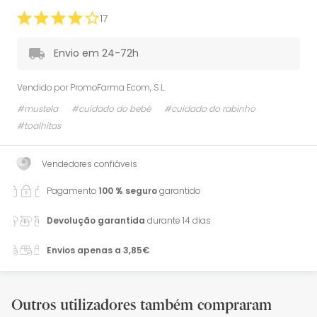
17
Envio em 24-72h
Vendido por
PromoFarma Ecom, S.L.
#mustela
#cuidado do bebé
#cuidado do rabinho
#toalhitas
Vendedores confiáveis
Pagamento
100 % seguro
garantido
Devolução garantida
durante 14 dias
Envios apenas a 3,85€
Outros utilizadores também compraram