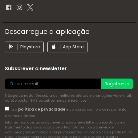
Descarregue a aplicação
Playstore
App Store
Subscrever a newsletter
Registre-se
Não perca nada! Descubra as melhores ofertas e promoções via e-mail,
cartão postal, SMS ou outros meios eletrónicos
política de privacidade
Li a
e concordo com o processamento
dos meus dados
Informamos que, ao subscrever a nossa newsletter, concorda com o
tratamento dos seus dados pela Promofarma para o envio de
comunicações comerciais ou promocionais. Em todo o caso, pode retirar
o seu consentimento ou exercer qualquer outro dos seus direitos