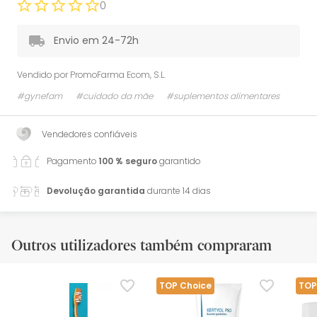
0
Envio em 24-72h
Vendido por
PromoFarma Ecom, S.L.
#gynefam
#cuidado da mãe
#suplementos alimentares
Vendedores confiáveis
Pagamento
100 % seguro
garantido
Devolução garantida
durante 14 dias
Outros utilizadores também compraram
TOP Choice
TOP