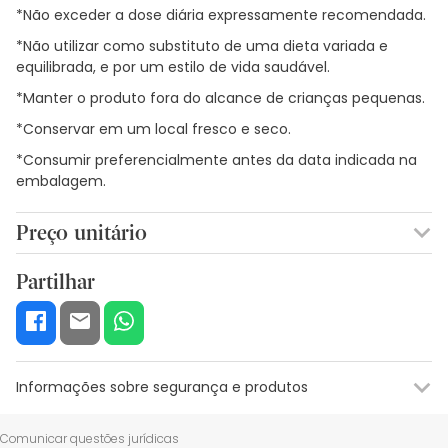
*Não exceder a dose diária expressamente recomendada.
*Não utilizar como substituto de uma dieta variada e
equilibrada, e por um estilo de vida saudável.
*Manter o produto fora do alcance de crianças pequenas.
*Conservar em um local fresco e seco.
*Consumir preferencialmente antes da data indicada na
embalagem.
Preço unitário
0,30€ / Cápsulas
Partilhar
Informações sobre segurança e produtos
Recursos de segurança visual
Dados do fabricante
Gestor o
Comunicar questões jurídicas