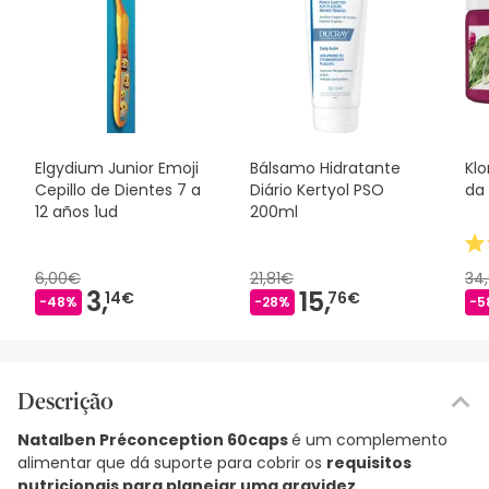
Elgydium Junior Emoji
Bálsamo Hidratante
Kl
Cepillo de Dientes 7 a
Diário Kertyol PSO
da
12 años 1ud
200ml
6,00€
21,81€
34
3,
15,
14€
76€
-48%
-28%
-5
Descrição
Natalben Préconception 60caps
é um complemento
alimentar que dá suporte para cobrir os
requisitos
nutricionais para planejar uma gravidez.