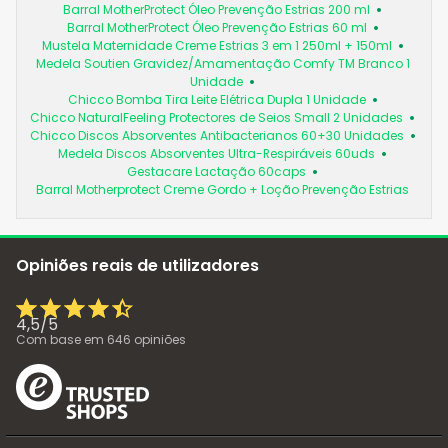
Barral MotherProtect Óleo Prevenção Estrias 200 ml
Barral MotherProtect Óleo Prevenção Estrias 60 ml
Mustela Maternidade Creme Estrias 3 em 1 250ml + 150ml
Medela Soutien Gravidez/Amamentação Comfy TM Branco 1
Unidade
Chicco Bomba Tira Leite Elétrica Dupla 1 Unidade
Chicco NaturalFeeling Protectores de Seios Small 2 Unidades
Chicco Discos Absorventes Antibacterianos 60+30 Unidades
Medela Discos Absorventes Ultra-Respiráveis 60uds
Gestacare Lactação 60caps
Barral Motherprotect Creme Gordo + Loção Prevenção Estrias
Opiniões reais de utilizadores
4,5
/
5
Com base em
646
opiniões