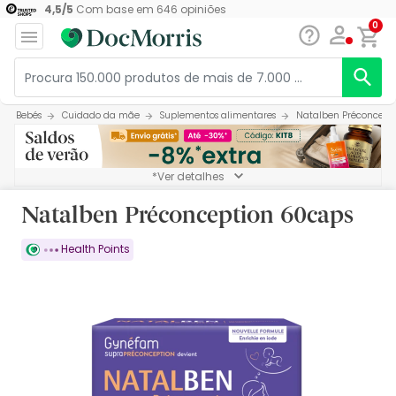
4,5
/
5
Com base em
646
opiniões
0
Bebés
Cuidado da mãe
Suplementos alimentares
Natalben Préconcept
*Ver detalhes
Natalben Préconception 60caps
Health Points