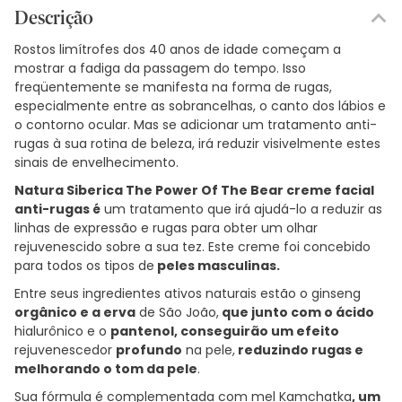
Descrição
Rostos limítrofes dos 40 anos de idade começam a
mostrar a fadiga da passagem do tempo. Isso
freqüentemente se manifesta na forma de rugas,
especialmente entre as sobrancelhas, o canto dos lábios e
o contorno ocular. Mas se adicionar um tratamento anti-
rugas à sua rotina de beleza, irá reduzir visivelmente estes
sinais de envelhecimento.
Natura Siberica The Power Of The Bear creme facial
anti-rugas é
um tratamento que irá ajudá-lo a reduzir as
linhas de expressão e rugas para obter um olhar
rejuvenescido sobre a sua tez. Este creme foi concebido
para todos os tipos de
peles masculinas.
Entre seus ingredientes ativos naturais estão o ginseng
orgânico e a erva
de São João,
que junto com o ácido
hialurônico e o
pantenol, conseguirão um efeito
rejuvenescedor
profundo
na pele,
reduzindo rugas e
melhorando o tom da pele
.
Sua fórmula é complementada com mel Kamchatka
, um