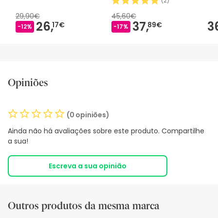
(
2
)
29,90€
45,60€
26,
37,
3
17€
89€
-12%
-17%
Opiniões
(0 opiniões)
Ainda não há avaliações sobre este produto. Compartilhe
a sua!
Escreva a sua opinião
Outros produtos da mesma marca