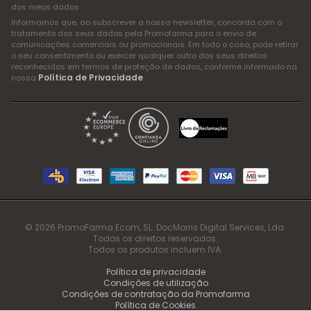
dos meus dados
Informamos que, ao subscrever a nossa newsletter, concorda com o
tratamento dos seus dados pela Promofarma para o envio de
comunicações comerciais ou promocionais. Em todo o caso, pode retirar
o seu consentimento ou exercer qualquer outro dos seus direitos
reconhecidos em termos de proteção de dados, conforme informado na
Política de Privacidade
nossa
.
© 2026 PromoFarma Ecom, SL. DocMorris Digital Services, Lda.
Todos os direitos reservados.
Todos os produtos incluem IVA.
Política de privacidade
Condições de utilização
Condições de contratação da Promofarma
Política de Cookies