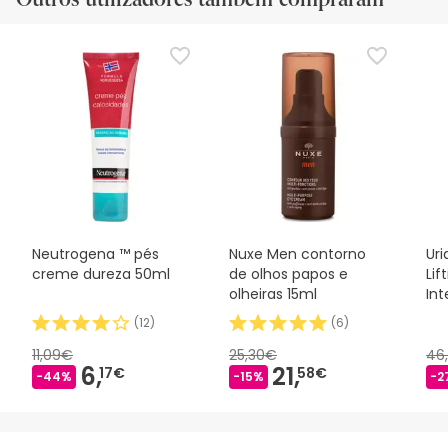
Neutrogena ™ pés
Nuxe Men contorno
Uri
creme dureza 50ml
de olhos papos e
Lif
olheiras 15ml
Int
(
12
)
(
6
)
11,09€
25,30€
46
6,
21,
17€
58€
-44%
-15%
-2