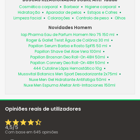
Cosmética corporal
Barbear
Higiene corporal
Hidratação
Aparador de pelos
Estojos e Cofres
Limpeza facial
Colorações
Controlo de peso
Olhos
Novidades Homem
Iap Pharma Eau de Parfum Homem Nro 75 150 ml
Roger & Gallet Twist Água de Colónia 30 ml
Papillon Serum Barba e Rosto Spf15 50 ml
Papillon Shave Gel Aloe Vera 100ml
Papillon Brosnan Deo Roll-On 48H 50ml
Papillon Connery Deo Roll-On 48H 50ml
444 Cutoline Lápis Hemostático 10g
Mussvital Botanics Men Sport Desodorizante 2x75ml
Nuxe Men Gel Hidratante Antifatiga 50ml
Nuxe Men Espuma Afeitar Anti-Irritaciones 150ml
Opiniões reais de utilizadores
4,5
/
5
Com base em
645
opiniões