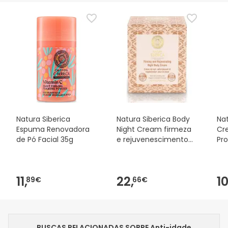
Natura Siberica
Natura Siberica Body
Nat
Espuma Renovadora
Night Cream firmeza
Cr
de Pó Facial 35g
e rejuvenescimento
Pro
370 ml
50
11,
22,
10
89€
66€
BUSCAS RELACIONADAS SOBRE Anti-idade