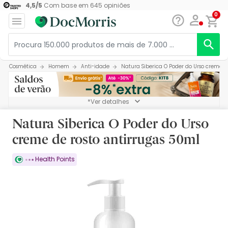
4,5
/
5
Com base em
645
opiniões
0
Cosmética
Homem
Anti-idade
Natura Siberica O Poder do Urso creme d
*Ver detalhes
Natura Siberica O Poder do Urso
creme de rosto antirrugas 50ml
Health Points