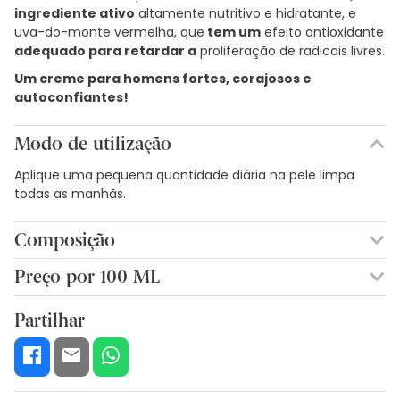
ingrediente ativo
altamente nutritivo e hidratante, e
uva-do-monte vermelha, que
tem um
efeito antioxidante
adequado para retardar a
proliferação de radicais livres.
Um creme para homens fortes, corajosos e
autoconfiantes!
Modo de utilização
Aplique uma pequena quantidade diária na pele limpa
todas as manhãs.
Composição
AQUA, ÁLCOOL CETEARÍLICO, BUTIROSPERMUM, MANTEIGA
Preço por 100 ML
PARKII, ÉTER DICAPRÍLICO, ESTEARATO DE CETERILO,
36,98€ / 100 ml
PANTENOL, OCTILDODECANOL, GLICERINA, HIDROLISADO DE
Partilhar
AMIDO HIDROGENADO, GLUCÓSIDO DE CETEARILO,
EXTRACTO DE RAIZ DE PANAX GINSENG*, EXTRACTO DE FOLHA
DE ARCTOSTAPHYLOS UVA URSI, EXTRACTO DE HIPERICUM
PERFORATUM*, EXTRACTO DE MEL*, EXTRACTO DE RAIZ DE
ALTHAEA OFFICINALIS*, EXTRACTO DE FLOR DE CRATAEGUS