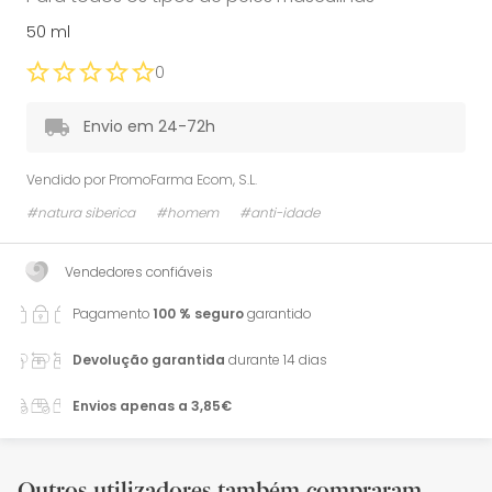
50 ml
0
Envio em 24-72h
Vendido por
PromoFarma Ecom, S.L.
#natura siberica
#homem
#anti-idade
Vendedores confiáveis
Pagamento
100 % seguro
garantido
Devolução garantida
durante 14 dias
Envios apenas a 3,85€
Outros utilizadores também compraram