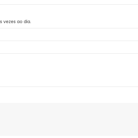
s vezes ao dia.
tracto de células estaminais de maçã e vitamina E.
ça visual
Dados do fabricante
Gestor orçamental
isso ocorrer, enxaguar com abundante água. Em caso de irritaçã