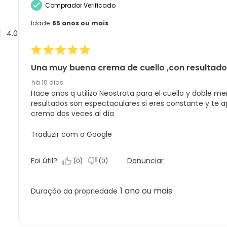
com
Comprador Verificado
estrelas.
1
estrela.
Idade
65 anos ou mais
4.0
Una muy buena crema de cuello ,con resultado
há 10 dias
Hace años q utilizo Neostrata para el cuello y doble me
resultados son espectaculares si eres constante y te ap
crema dos veces al día
Traduzir com o Google
Foi útil?
Denunciar
(
0
)
(
0
)
1 ano ou mais
Duração da propriedade