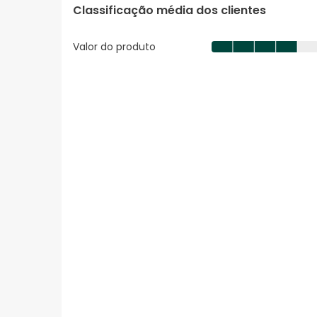
Classificação média dos clientes
Valor do produto
Valor
do
produto,
4.0
em
5