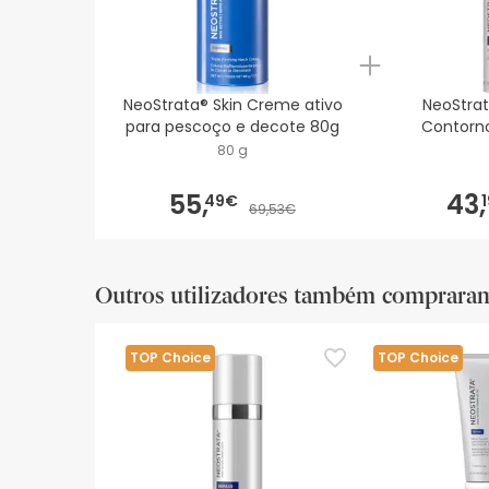
NeoStrata® Skin Creme ativo
NeoStrat
para pescoço e decote 80g
Contorno
80 g
55,
43,
49€
69,53€
Outros utilizadores também comprara
TOP Choice
TOP Choice