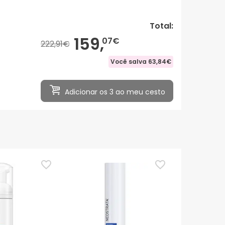
Total:
159,
07€
222,91€
Você salva
63,84€
Adicionar os 3 ao meu cesto