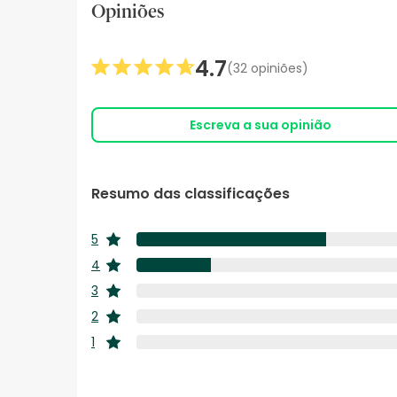
Opiniões
4.7
(32 opiniões)
Escreva a sua opinião
Resumo das classificações
5
estrelas
4
estrelas
3
estrelas
2
estrelas
1
estrelas