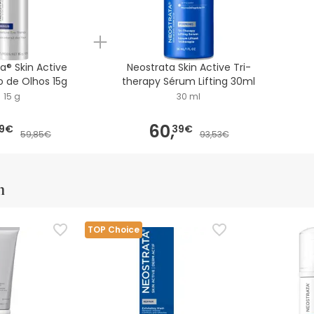
a® Skin Active
Neostrata Skin Active Tri-
 de Olhos 15g
therapy Sérum Lifting 30ml
15 g
30 ml
60,
19€
39€
59,85€
93,53€
m
TOP Choice