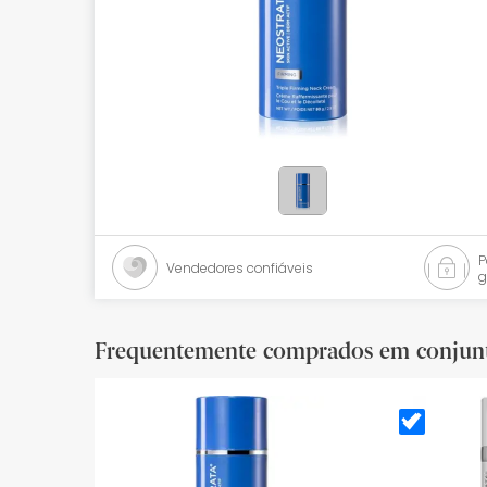
Bebés
Ótica
Ortopedia
Ervanária
Cosmética natural
Promoções
Vendedores confiáveis
g
Marcas
Mais vendidos
Frequentemente comprados em conjun
Health points
Blog