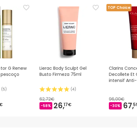
TOP Choice
tor G Renew
Lierac Body Sculpt Gel
Clarins Conc
e pescoço
Busto Firmeza 75ml
Decollete Et 
intensif Anti
(
5
)
(
4
)
62,72€
96,00€
26,
67,
€
17€
5
-58%
-30%