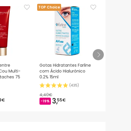
TOP Choice
entre
Gotas Hidratantes Farline
Heliocare 36
Cou Multi-
com Ácido Hialurónico
30caps
-taches 75
0.2% 15ml
(
435
)
4,40€
48,44€
3,
25,
9€
55€
-19%
-47%