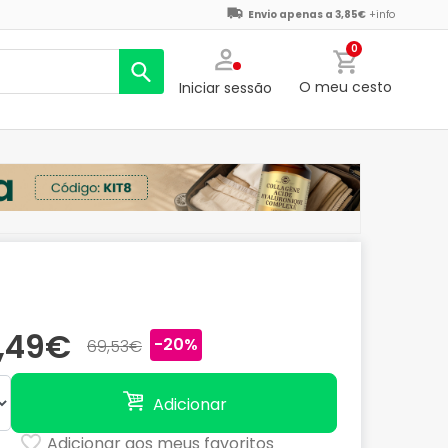
Envio apenas a 3,85€
+info
0
O meu cesto
Iniciar sessão
,49€
-20%
69,53€
Adicionar
Adicionar aos meus favoritos