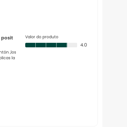
Valor do produto
 posit
Valor
4.0
do
ntón ,los
produto,
licas la
4.0
em
5