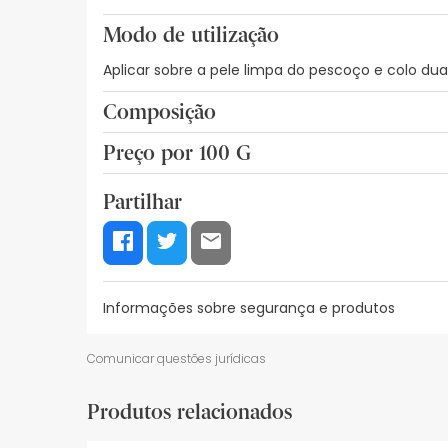
Modo de utilização
Aplicar sobre a pele limpa do pescoço e colo dua
Composição
Neoglucosamina, neocitriato, pró-aminoácido, ex
Preço por 100 G
69,36€ / 100 g
Partilhar
Informações sobre segurança e produtos
Informações sobre o rótulo
Recursos de seguran
Comunicar questões jurídicas
Informações sobre o rótulo
Produtos relacionados
Uso externo. Evitar o contato com os olhos, se 
alcance das crianças.