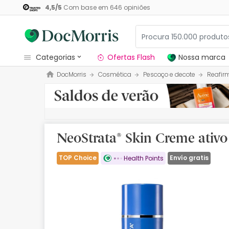
4,5
/
5
Com base em
646
opiniões
categorias
Ofertas Flash
Nossa marca
DocMorris
Cosmética
Pescoço e decote
Reafir
Dermocosmetica
Nossa marca
Solares
NeoStrata® Skin Creme ativo
Medicamentos
TOP Choice
Envío gratis
Health Points
Cosmética
Saúde
Higiene
Dietética