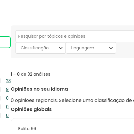
Secção
para
Classificação
Linguagem
pesquisar
tópicos
e
opiniões
1
1
–
8 de 32
análises
to
23
8
23
Opiniões no seu idioma
9
de
análises
9
32
0
com
0 opiniões regionais. Selecione uma classificação de
análises
análises
0
5
0
com
Opiniões globais
análise
estrelas.
0
4
0
com
análise
estrelas.
0
3
com
análise
Belita 66
estrelas.
2