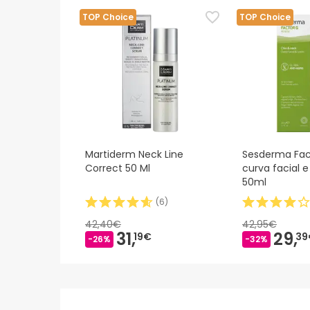
TOP Choice
TOP Choice
Martiderm Neck Line
Sesderma Fac
Correct 50 Ml
curva facial 
50ml
(
6
)
42,40€
42,95€
31,
29,
19€
39
-26%
-32%