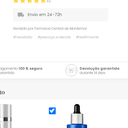
32
Envio em 24-72h
Vendido por
Farmacia Central de Montemor
#neostrata
#pescoço e decote
#reafirmante
Pagamento
100 % seguro
Devolução garantida
arantido
durante 14 dias
to