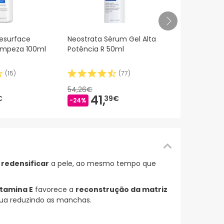
Neostrata An
esurface
Neostrata Sérum Gel Alta
Redness Se
impeza 100ml
Potência R 50ml
29g
(
15
)
(
77
)
58,85€
39,
54,26€
-33%
41,
€
39€
-24%
a
redensificar
a pele, ao mesmo tempo que
itamina E
favorece a
reconstrução da matriz
ua reduzindo as manchas.