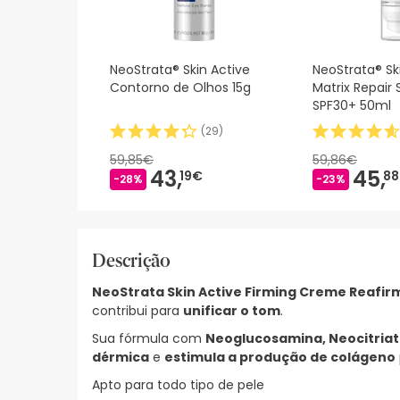
NeoStrata® Skin Active
NeoStrata® Sk
Contorno de Olhos 15g
Matrix Repair
SPF30+ 50ml
(
29
)
59,85€
59,86€
43,
45,
19€
8
-28%
-23%
Descrição
NeoStrata Skin Active Firming Creme Reafir
contribui para
unificar o tom
.
Sua fórmula com
Neoglucosamina, Neocitriato
dérmica
e
estimula a produção de colágeno
Apto para todo tipo de pele