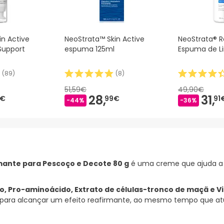
in Active
NeoStrata™ Skin Active
NeoStrata® R
 Support
espuma 125ml
Espuma de L
(
89
)
(
8
)
51,59€
49,90€
28,
31,
8€
99€
91
-44%
-36%
mante para Pescoço e Decote 80 g
é uma creme que ajuda 
, Pro-aminoácido, Extrato de células-tronco de maçã e V
para alcançar um efeito reafirmante, ao mesmo tempo que at