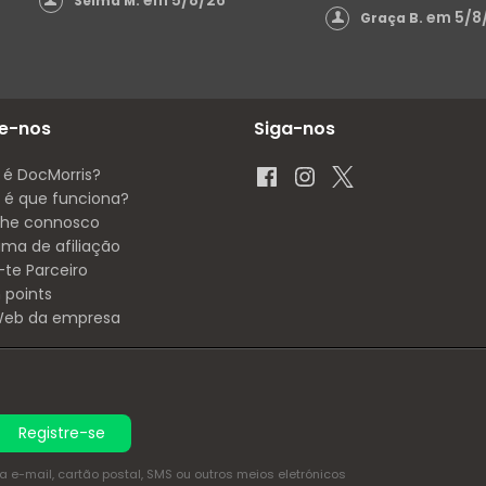
em 5/8/26
Selma M.
em 5/8
Graça B.
e-nos
Siga-nos
 é DocMorris?
é que funciona?
lhe connosco
ama de afiliação
-te Parceiro
 points
 Web da empresa
Registre-se
e-mail, cartão postal, SMS ou outros meios eletrónicos