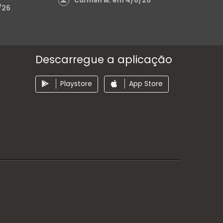
em 4/8/26
Carmen M.
/26
Descarregue a aplicação
Playstore
App Store