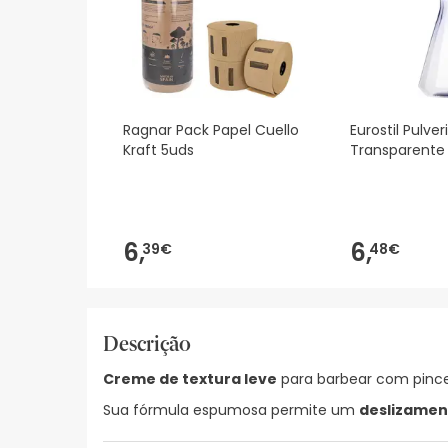
Ragnar Pack Papel Cuello
Eurostil Pulver
Kraft 5uds
Transparente
6,
6,
39€
48€
Descrição
Creme de textura leve
para barbear com pince
Sua fórmula espumosa permite um
deslizamen