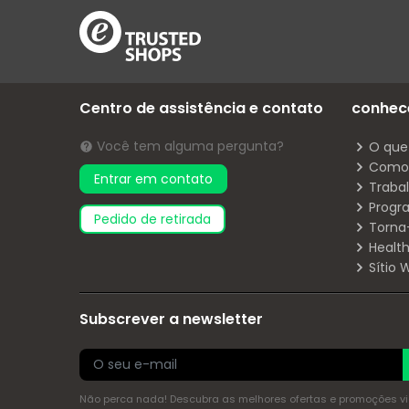
Centro de assistência e contato
conhec
Você tem alguma pergunta?
O que
Como 
Entrar em contato
Traba
Progr
pedido de retirada
Torna
Health
Sítio
Subscrever a newsletter
Não perca nada! Descubra as melhores ofertas e promoções via 