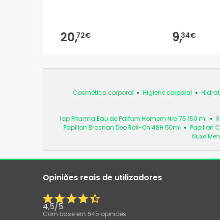
20,
9,
72€
34€
Cosmética corporal
Higiene corporal
Hidra
Iap Pharma Eau de Parfum Homem Nro 75 150 ml
R
Papillon Brosnan Deo Roll-On 48H 50ml
Papillon 
Nuxe Men 
Opiniões reais de utilizadores
4,5
/
5
Com base em
645
opiniões