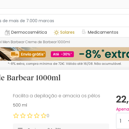
Dermocosmética
Solares
Medicamentos
el Men Barbear Creme de Barbear 1000ml
*-8% extra, compra mínima de 72€. Válido até 16/08. Não acumulável.
de Barbear 1000ml
Facilita a depilação e amacia os pêlos
22
500 ml
Apen
0