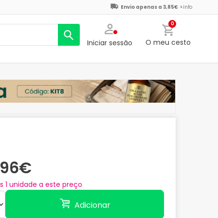
Envio apenas a 3,85€
+info
0
O meu cesto
Iniciar sessão
,96€
as
1
unidade a este preço
Adicionar