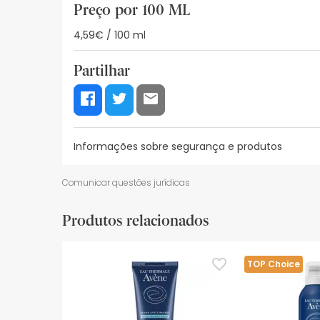
Preço por 100 ML
4,59€ / 100 ml
Partilhar
Informações sobre segurança e produtos
Recursos de segurança visual
Dados do fabrica
Comunicar questões jurídicas
Recursos de segurança visual
Produtos relacionados
De momento, não dispomos de imagens de segura
actualizações. Entretanto, recomendamos que le
sobre segurança, não hesites em contactar-nos.
TOP Choice