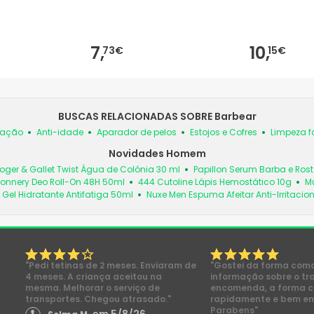
7,
10,
73€
15€
BUSCAS RELACIONADAS SOBRE Barbear
tação
Anti-idade
Aparador de pelos
Estojos e Cofres
Limpeza f
Novidades Homem
oger & Gallet Twist Água de Colónia 30 ml
Papillon Serum Barba e Rost
Connery Deo Roll-On 48H 50ml
444 Cutoline Lápis Hemostático 10g
Mu
Gel Hidratante Antifatiga 50ml
Nuxe Men Espuma Afeitar Anti-Irritacio
"Pedi tetinas de 2 meses. Enviaram de
"Gostei da forma com
4 meses. A criança aceitou na
informação sobre o tr
mesma. Melhorar o serviço de
encomenda, a forma 
transportes. Chegou atrasado."
rapidamente e bem e
Parabens"