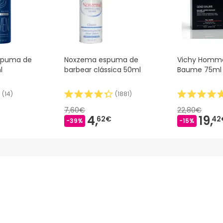
spuma de
Noxzema espuma de
Vichy Homme
l
barbear clássica 50ml
Baume 75ml
(
14
)
(
1881
)
7,60€
22,80€
4,
19,
62€
42
-39%
-15%