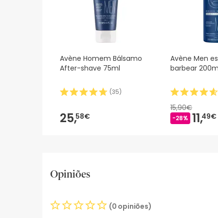
Avène Homem Bálsamo
Avène Men e
After-shave 75ml
barbear 200m
(
35
)
15,90€
25,
11,
58€
49€
-28%
Opiniões
(0 opiniões)