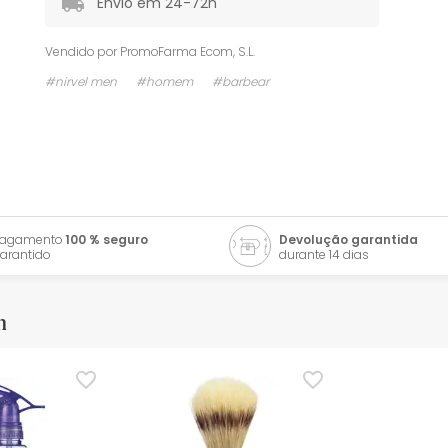
Envio em 24-72h
Vendido por
PromoFarma Ecom, S.L.
#nirvel men
#homem
#barbear
Pagamento
100 % seguro
Devolução garantida
arantido
durante 14 dias
m