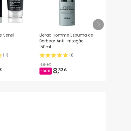
 Sensi-
Lierac Homme Espuma de
Lierac Hom
Barbear Anti-irritação
rasage depo
150ml
75ml
(
11
)
(
1
)
11,90€
35,58€
8,
17,
€
33€
8
-30%
-50%