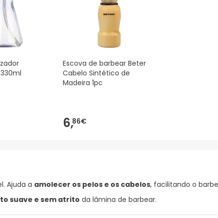
izador
Escova de barbear Beter
 330ml
Cabelo Sintético de
Madeira 1pc
6,
86€
l. Ajuda a
amolecer os pelos e os cabelos
, facilitando o barbe
to suave e sem atrito
da lâmina de barbear.