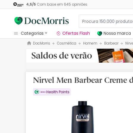
4,5
/
5
Com base em
645
opiniões
categorias
Ofertas Flash
Nossa marca
DocMorris
Cosmética
Homem
Barbear
Nirv
Dermocosmetica
Nossa marca
Solares
Nirvel Men Barbear Creme 
Medicamentos
Health Points
Cosmética
Saúde
Higiene
Dietética