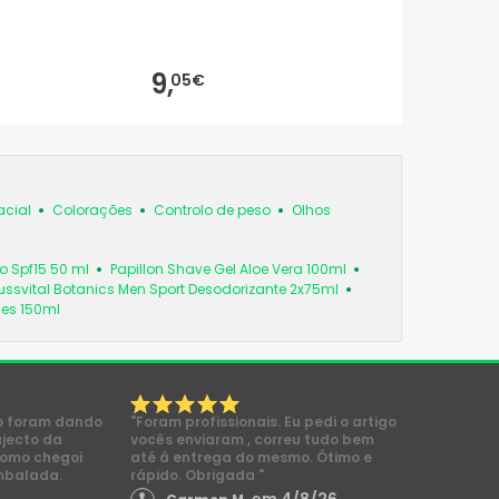
9,
05€
acial
Colorações
Controlo de peso
Olhos
o Spf15 50 ml
Papillon Shave Gel Aloe Vera 100ml
ssvital Botanics Men Sport Desodorizante 2x75ml
nes 150ml
o foram dando
"Foram profissionais. Eu pedi o artigo
ajecto da
vocês enviaram , correu tudo bem
como chegoi
até á entrega do mesmo. Ótimo e
mbalada.
rápido. Obrigada "