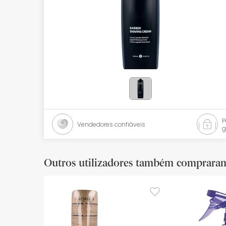
Bebés
Ótica
Ortopedia
Ervanária
Cosmética natural
Promoções
Vendedores confiáveis
g
Marcas
Mais vendidos
Outros utilizadores também comprara
Health points
Blog