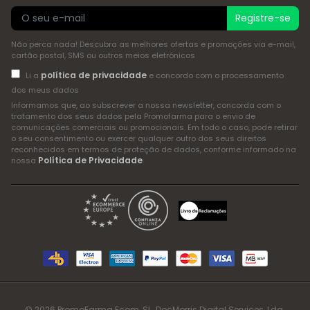
Registre-se
Não perca nada! Descubra as melhores ofertas e promoções via e-mail,
cartão postal, SMS ou outros meios eletrónicos
política de privacidade
Li a
e concordo com o processamento
dos meus dados
Informamos que, ao subscrever a nossa newsletter, concorda com o
tratamento dos seus dados pela Promofarma para o envio de
comunicações comerciais ou promocionais. Em todo o caso, pode retirar
o seu consentimento ou exercer qualquer outro dos seus direitos
reconhecidos em termos de proteção de dados, conforme informado na
Política de Privacidade
nossa
.
© 2026 PromoFarma Ecom, SL. DocMorris Digital Services, Lda.