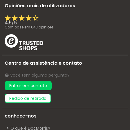
Opiniões reais de utilizadores
4,5
/
5
Com base em
643
opiniões
Centro de assistência e contato
Você tem alguma pergunta?
Entrar em contato
pedido de retirada
conhece-nos
O que é DocMorris?