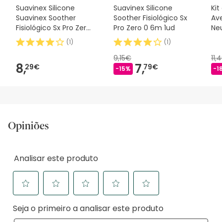
Suavinex Silicone
Suavinex Silicone
Kit
Suavinex Soother
Soother Fisiológico Sx
Ave
Fisiológico Sx Pro Zero
Pro Zero 0 6m 1ud
Neu
2m 1 peça
(
1
)
(
1
)
9,15€
11,
8,
7,
29€
79€
-15%
-1
Opiniões
Analisar este produto
Selecione
Selecione
Selecione
Selecione
Selecione
Seja o primeiro a analisar este produto
para
para
para
para
para
avaliar
avaliar
avaliar
avaliar
avaliar