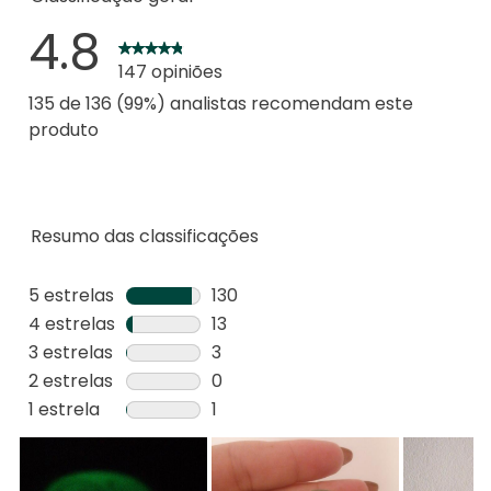
4.8
147 opiniões
135 de 136 (99%) analistas recomendam este
produto
Resumo das classificações
5 estrelas
estrelas
130
130
4 estrelas
estrelas
13
análises
13
3 estrelas
estrelas
3
com
análises
3
2 estrelas
estrelas
0
5
com
análises
0
1 estrela
estrelas
1
estrelas.
4
com
análise
1
estrelas.
3
com
análise
estrelas.
2
com