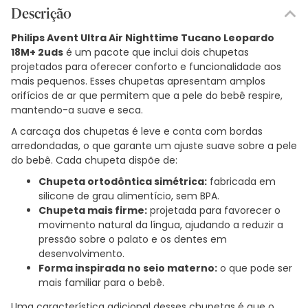
Descrição
Philips Avent Ultra Air Nighttime Tucano Leopardo
18M+ 2uds
é um pacote que inclui dois chupetas
projetados para oferecer conforto e funcionalidade aos
mais pequenos. Esses chupetas apresentam amplos
orifícios de ar que permitem que a pele do bebê respire,
mantendo-a suave e seca.
A carcaça dos chupetas é leve e conta com bordas
arredondadas, o que garante um ajuste suave sobre a pele
do bebê. Cada chupeta dispõe de:
Chupeta ortodôntica simétrica:
fabricada em
silicone de grau alimentício, sem BPA.
Chupeta mais firme:
projetada para favorecer o
movimento natural da língua, ajudando a reduzir a
pressão sobre o palato e os dentes em
desenvolvimento.
Forma inspirada no seio materno:
o que pode ser
mais familiar para o bebê.
Uma característica adicional desses chupetas é que o