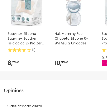
Suavinex Silicone
Nuk Mommy Feel
Sua
Suavinex Soother
Chupeta Silicone 0-
Soo
Fisiológico Sx Pro Zero
9M Azul 2 Unidades
Pro
2m 1 peça
(
1
)
9,1
8,
10,
29€
99€
-1
Opiniões
Classificação geral