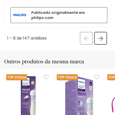
Publicado originalmente em
philips.com
1
–
8 de 147
análises
Anterior
Seguin
análi
análise
Outros produtos da mesma marca
TOP Choice
TOP Choice
TOP