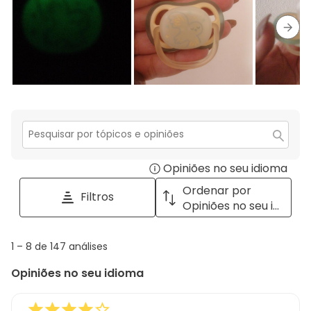
estrelas.
1
estrela.
Segu
Secção
para
Opiniões no seu idioma
Disp
pesquisar
tópicos
a
Ordenar por
Filtros
e
pop
Opiniões no seu idioma
opiniões
with
info
1
1
–
8 de 147
análises
abou
to
Regi
Opiniões no seu idioma
8
Sort.
de
147