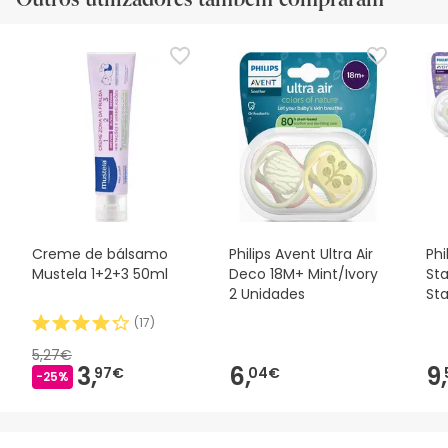
Creme de bálsamo
Philips Avent Ultra Air
Phi
Mustela 1+2+3 50ml
Deco 18M+ Mint/Ivory
St
2 Unidades
St
(
17
)
5,27€
3,
6,
9,
97€
04€
-25%