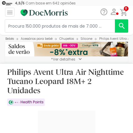
4,5
/
5
Com base em
642
opiniões
0
Bebés
Acessórios para bebé
Chupetas
Silicone
Philips Avent Ultra A
*Ver detalhes
Philips Avent Ultra Air Nighttime
Tucano Leopard 18M+ 2
Unidades
Health Points