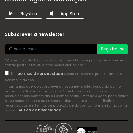
Playstore
App Store
Subscrever a newsletter
Registre-se
Não perca nada! Descubra as melhores ofertas e promoções via e-mail,
cartão postal, SMS ou outros meios eletrónicos
política de privacidade
Li a
e concordo com o processamento
dos meus dados
Informamos que, ao subscrever a nossa newsletter, concorda com o
tratamento dos seus dados pela Promofarma para o envio de
comunicações comerciais ou promocionais. Em todo o caso, pode retirar
o seu consentimento ou exercer qualquer outro dos seus direitos
reconhecidos em termos de proteção de dados, conforme informado na
Política de Privacidade
nossa
.