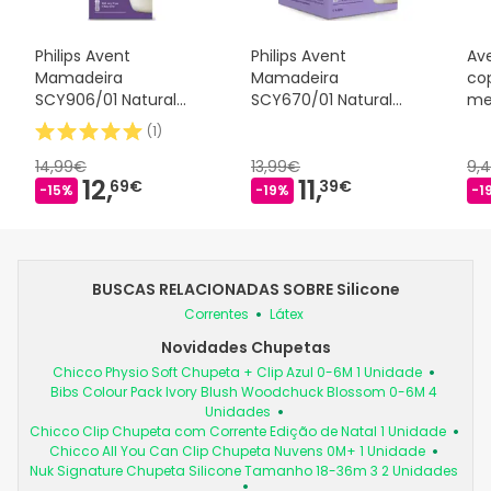
Philips Avent
Philips Avent
Av
Mamadeira
Mamadeira
co
SCY906/01 Natural
SCY670/01 Natural
me
Response 330ml
AirFree 125ml
(
1
)
14,99€
13,99€
9,
12,
11,
69€
39€
-15%
-19%
-1
BUSCAS RELACIONADAS SOBRE Silicone
Correntes
Látex
Novidades Chupetas
Chicco Physio Soft Chupeta + Clip Azul 0-6M 1 Unidade
Bibs Colour Pack Ivory Blush Woodchuck Blossom 0-6M 4
Unidades
Chicco Clip Chupeta com Corrente Edição de Natal 1 Unidade
Chicco All You Can Clip Chupeta Nuvens 0M+ 1 Unidade
Nuk Signature Chupeta Silicone Tamanho 18-36m 3 2 Unidades