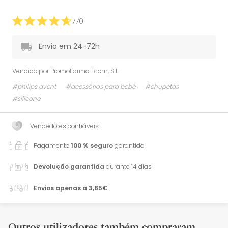
770
Envio em 24-72h
Vendido por
PromoFarma Ecom, S.L.
#philips avent
#acessórios para bebé
#chupetas
#silicone
Vendedores confiáveis
Pagamento
100 % seguro
garantido
Devolução garantida
durante 14 dias
Envios apenas a 3,85€
Outros utilizadores também compraram