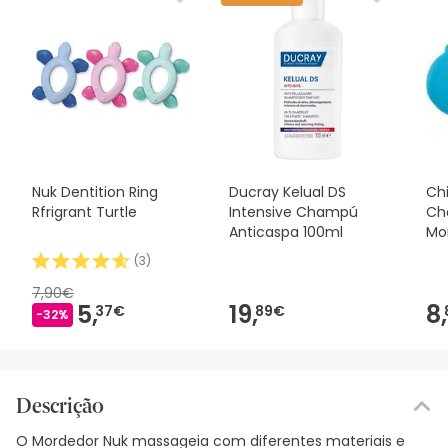
Nuk Dentition Ring
Ducray Kelual DS
Ch
Rfrigrant Turtle
Intensive Champú
Ch
Anticaspa 100ml
Mo
(
3
)
7,90€
5,
19,
8,
37€
89€
-32%
Descrição
O Mordedor Nuk massageia com diferentes materiais e