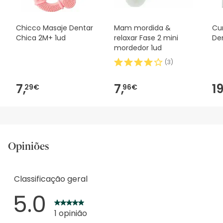
Chicco Masaje Dentar
Mam mordida &
Cu
Chica 2M+ 1ud
relaxar Fase 2 mini
Den
mordedor 1ud
(
3
)
7,
7,
19
29€
96€
Opiniões
Classificação geral
5.0
1 opinião