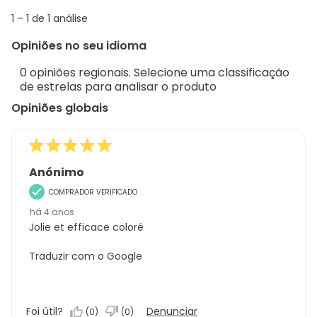
info
1
1
–
1 de 1
análise
abou
to
Regi
Opiniões no seu idioma
1
Sort.
de
0 opiniões regionais. Selecione uma classificação
1
de estrelas para analisar o produto
análise
Opiniões globais
Anónimo
COMPRADOR VERIFICADO
há 4 anos
Jolie et efficace coloré
Traduzir com o Google
Foi útil?
Denunciar
(
0
)
(
0
)