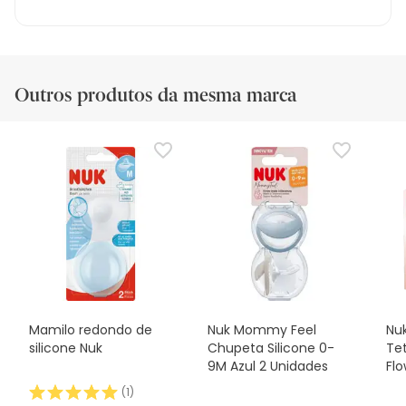
Outros produtos da mesma marca
Mamilo redondo de
Nuk Mommy Feel
Nu
silicone Nuk
Chupeta Silicone 0-
Tet
9M Azul 2 Unidades
Flo
Un
(
1
)