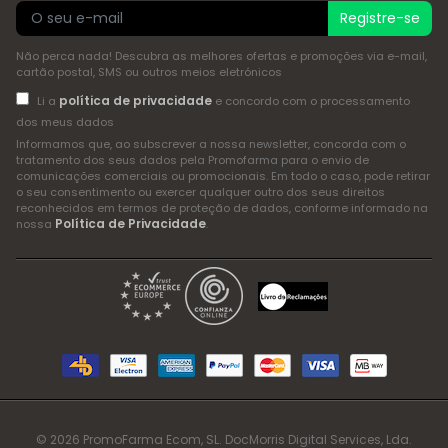
Registre-se
Não perca nada! Descubra as melhores ofertas e promoções via e-mail,
cartão postal, SMS ou outros meios eletrónicos
política de privacidade
Li a
e concordo com o processamento
dos meus dados
Informamos que, ao subscrever a nossa newsletter, concorda com o
tratamento dos seus dados pela Promofarma para o envio de
comunicações comerciais ou promocionais. Em todo o caso, pode retirar
o seu consentimento ou exercer qualquer outro dos seus direitos
reconhecidos em termos de proteção de dados, conforme informado na
Política de Privacidade
nossa
.
© 2026 PromoFarma Ecom, SL. DocMorris Digital Services, Lda.