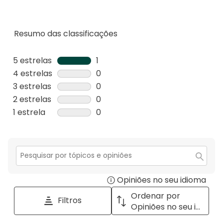
Resumo das classificações
5 estrelas
estrelas
1
1
4 estrelas
estrelas
0
análise
0
3 estrelas
estrelas
0
com
análise
0
2 estrelas
estrelas
0
5
com
análise
0
1 estrela
estrelas
0
estrelas.
4
com
análise
0
estrelas.
3
com
análise
estrelas.
2
com
estrelas.
1
Secção
para
estrela.
Opiniões no seu idioma
Disp
pesquisar
tópicos
a
Ordenar por
Filtros
e
pop
Opiniões no seu idioma
opiniões
with