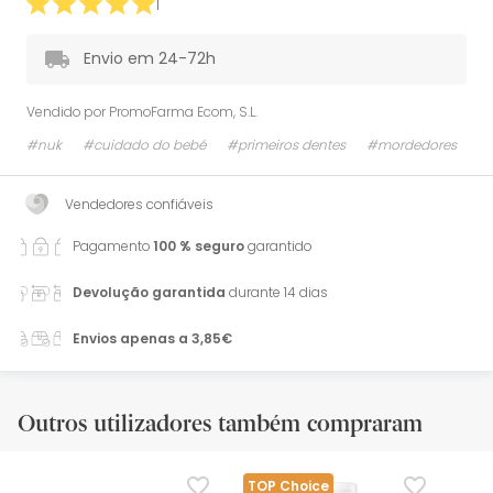
1
Envio em 24-72h
Vendido por
PromoFarma Ecom, S.L.
#nuk
#cuidado do bebé
#primeiros dentes
#mordedores
Vendedores confiáveis
Pagamento
100 % seguro
garantido
Devolução garantida
durante 14 dias
Envios apenas a 3,85€
Outros utilizadores também compraram
TOP Choice