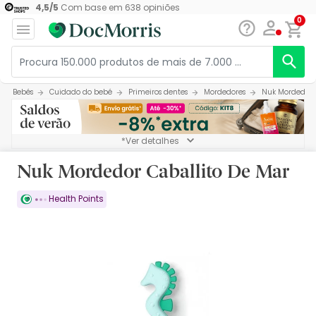
4,5
/
5
Com base em
638
opiniões
0
Bebés
Cuidado do bebé
Primeiros dentes
Mordedores
Nuk Mordedor 
*Ver detalhes
Nuk Mordedor Caballito De Mar
Health Points