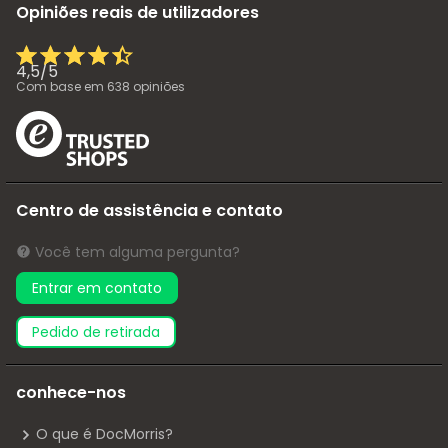
Opiniões reais de utilizadores
4,5
/
5
Com base em
638
opiniões
Centro de assistência e contato
Você tem alguma pergunta?
Entrar em contato
pedido de retirada
conhece-nos
O que é DocMorris?