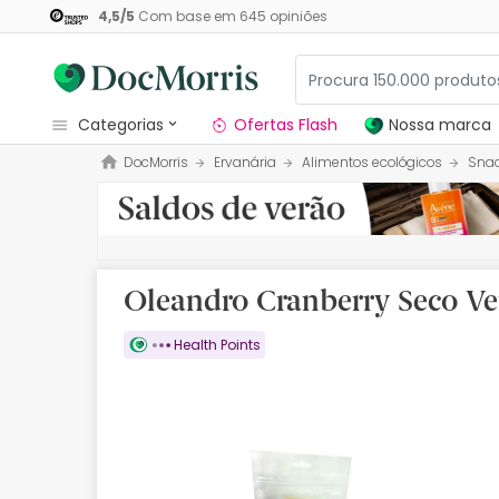
4,5
/
5
Com base em
645
opiniões
categorias
Ofertas Flash
Nossa marca
DocMorris
Ervanária
Alimentos ecológicos
Sna
Dermocosmetica
Nossa marca
Solares
Oleandro Cranberry Seco Ve
Medicamentos
Health Points
Cosmética
Saúde
Higiene
Dietética