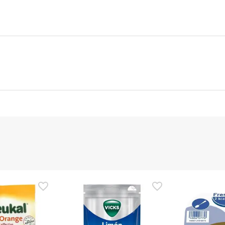
nte
Gestor orçamental
nça para este produto, mas estamos a trabalhar nisso. Reco
ias as informações de segurança que acompanham o produto ant
 Além disso, se desejares, também podes devolver o produto s