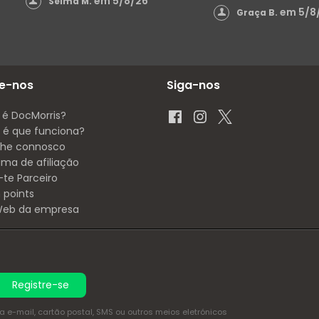
em 5/8/26
Selma M.
em 5/8
Graça B.
e-nos
Siga-nos
 é DocMorris?
é que funciona?
lhe connosco
ama de afiliação
-te Parceiro
 points
 Web da empresa
Registre-se
e-mail, cartão postal, SMS ou outros meios eletrónicos