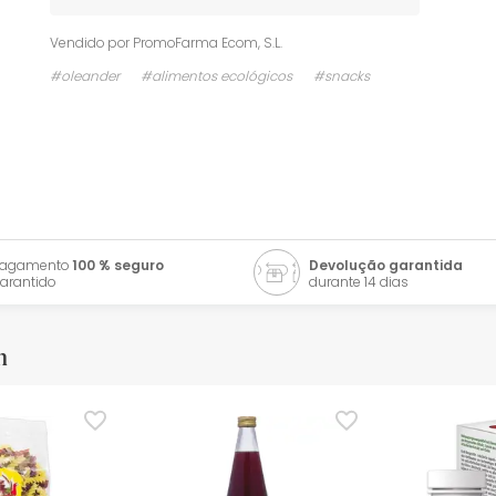
Vendido por
PromoFarma Ecom, S.L.
#oleander
#alimentos ecológicos
#snacks
Pagamento
100 % seguro
Devolução garantida
arantido
durante 14 dias
m