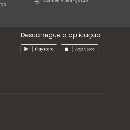
em 4/8/26
Carmen M.
/26
Descarregue a aplicação
Playstore
App Store