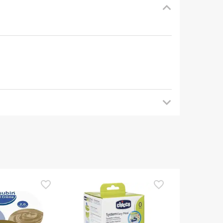
mendamos que voltes mais tarde para veres as
es de o utilizares. Se tiveres alguma dúvida
eguindo os
nossos termos e condições
.