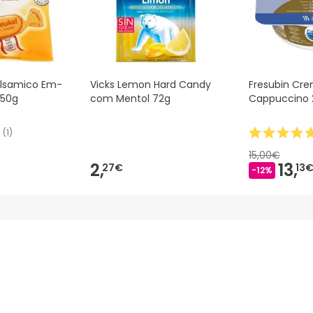
lsamico Em-
Vicks Lemon Hard Candy
Fresubin Cr
ja 50g
com Mentol 72g
Cappuccino 2
(
1
)
15,00€
2,
13,
27€
13
-12%