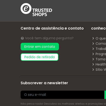
Centro de assistência e contato
conhec
Você tem alguma pergunta?
O que
Como 
Entrar em contato
Traba
Progr
pedido de retirada
Torna
Health
Sítio
Subscrever a newsletter
Não perca nada! Descubra as melhores ofertas e promoções via 