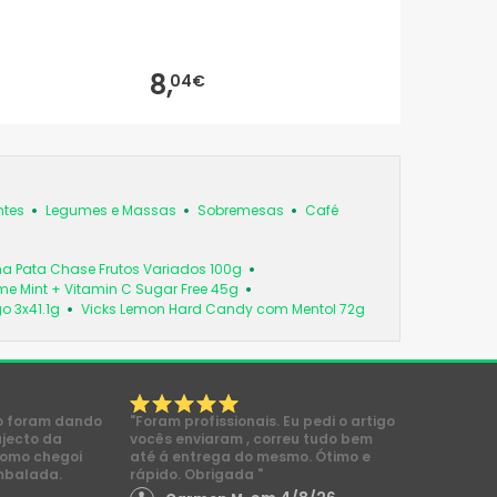
8,
04€
tes
Legumes e Massas
Sobremesas
Café
ha Pata Chase Frutos Variados 100g
me Mint + Vitamin C Sugar Free 45g
o 3x41.1g
Vicks Lemon Hard Candy com Mentol 72g
o foram dando
"Foram profissionais. Eu pedi o artigo
ajecto da
vocês enviaram , correu tudo bem
como chegoi
até á entrega do mesmo. Ótimo e
mbalada.
rápido. Obrigada "