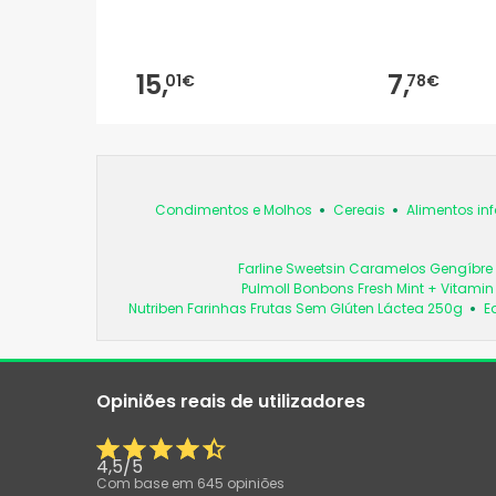
15,
7,
01€
78€
Condimentos e Molhos
Cereais
Alimentos inf
Farline Sweetsin Caramelos Gengíbre
Pulmoll Bonbons Fresh Mint + Vitami
Nutriben Farinhas Frutas Sem Glúten Láctea 250g
E
Opiniões reais de utilizadores
4,5
/
5
Com base em
645
opiniões