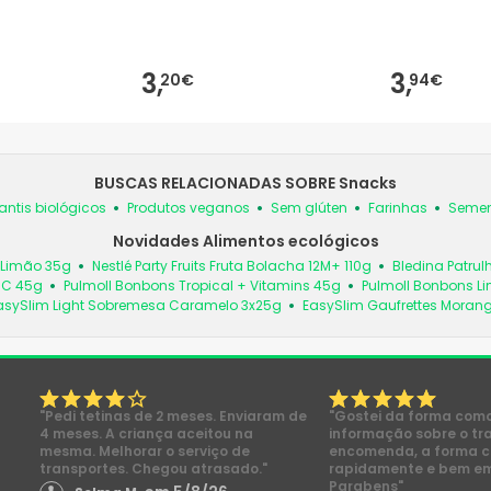
3,
3,
20€
94€
BUSCAS RELACIONADAS SOBRE Snacks
antis biológicos
Produtos veganos
Sem glúten
Farinhas
Semen
Novidades Alimentos ecológicos
 Limão 35g
Nestlé Party Fruits Fruta Bolacha 12M+ 110g
Bledina Patrul
n C 45g
Pulmoll Bonbons Tropical + Vitamins 45g
Pulmoll Bonbons Li
asySlim Light Sobremesa Caramelo 3x25g
EasySlim Gaufrettes Morang
"Pedi tetinas de 2 meses. Enviaram de
"Gostei da forma com
4 meses. A criança aceitou na
informação sobre o tr
mesma. Melhorar o serviço de
encomenda, a forma 
transportes. Chegou atrasado."
rapidamente e bem e
Parabens"