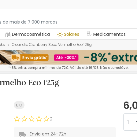
Dermocosmética
Solares
Medicamentos
cks
Oleandro Cranberry Seco Vermelho Eco 125g
*-8% extra, compra mínima de 72€. Válido até 16/08. Não acumulável.
rmelho Eco 125g
6,
BIO
0
Envio em 24-72h