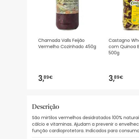
Chamada Valls Feijão
Castagno Whe
Vermelho Cozinhado 450g
com Quinoa B
500g
3,
3,
89€
89€
Descrição
São mirtilos vermelhos desidratados 100% naturai
cálcio e vitaminas. Ajudam a prevenir o envelhec
função cardioprotetora. Indicados para consumo 