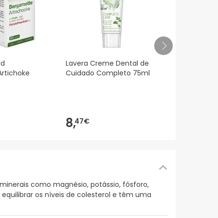
El Granero M
od
Lavera Creme Dental de
Magnesio 
rtichoke
Cuidado Completo 75ml
8,
71€
8,
47€
 minerais como magnésio, potássio, fósforo,
equilibrar os níveis de colesterol e têm uma