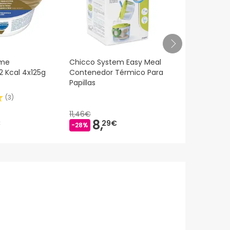
eme
Chicco System Easy Meal
EasySlim Li
 Kcal 4x125g
Contenedor Térmico Para
Caramelo 3
Papillas
(
3
)
11,46€
8,
9,
€
29€
77€
-28%