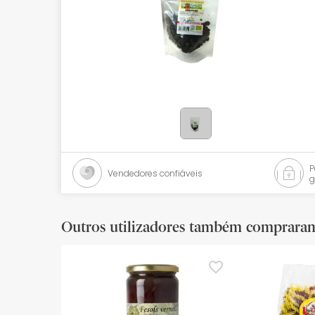
Bebés
Ótica
Ortopedia
Ervanária
Cosmética natural
Promoções
Vendedores confiáveis
g
Marcas
Mais vendidos
Outros utilizadores também comprara
Health points
Blog