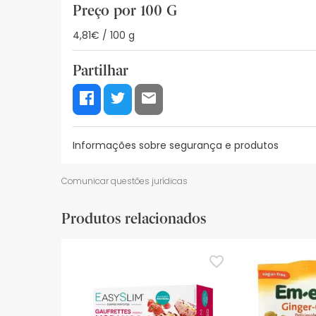
Preço por 100 G
4,81€ / 100 g
Partilhar
Informações sobre segurança e produtos
Recursos de segurança visual
Dados do fabrica
Comunicar questões jurídicas
Recursos de segurança visual
Produtos relacionados
De momento, não dispomos de imagens de segura
actualizações. Entretanto, recomendamos que le
sobre segurança, não hesites em contactar-nos.