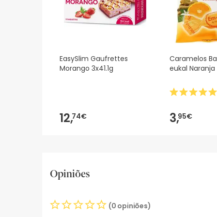
EasySlim Gaufrettes
Caramelos Ba
Morango 3x41.1g
eukal Naran
12,
3,
74€
95€
Opiniões
(0 opiniões)