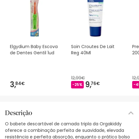
Elgydium Baby Escova
Soin Croutes De Lait
Pr
de Dentes Gentil 1ud
Reg 40Ml
20
12,99€
12
3,
9,
84€
76€
-25%
-4
Descrição
O babete descartável de camada tripla da Orgakiddy
oferece a combinação perfeita de suavidade, elevada
resistência e perfeita absorção, enquanto o prático bolso