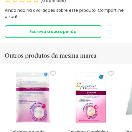
(0 opiniões)
Ainda não há avaliações sobre este produto. Compartilhe
a sua!
Escreva a sua opinião
Outros produtos da mesma marca
Calcinha de rede
Calcinha Orgakiddy
Pr