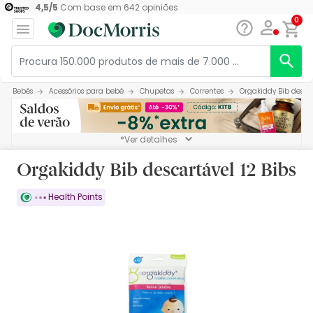
4,5
/
5
Com base em
642
opiniões
0
Bebés
Acessórios para bebé
Chupetas
Correntes
Orgakiddy Bib descar
*Ver detalhes
Orgakiddy Bib descartável 12 Bibs
Health Points