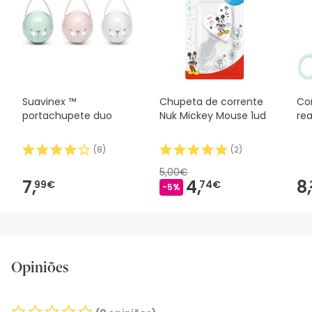
Suavinex ™
Chupeta de corrente
Co
portachupete duo
Nuk Mickey Mouse 1ud
rea
(
8
)
(
2
)
5,00€
7,
4,
8,
99€
74€
-5%
Opiniões