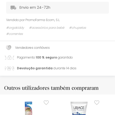
Envio em 24-72h
Vendido por
PromoFarma Ecom, S.L.
#orgakiddy
#acessórios para bebé
#chupetas
#correntes
Vendedores confiáveis
Pagamento
100 % seguro
garantido
Devolução garantida
durante 14 dias
Outros utilizadores também compraram