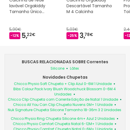
lavável Orgakiddy
Descartável Tamanho
Pro
Tamanho Único
M 4 Calcinha
Toi
Apenas 5 Unidades
5,90€
5,03€
2,
5,
3,
22€
78€
-12%
-25%
-1
BUSCAS RELACIONADAS SOBRE Correntes
Silicone
Látex
Novidades Chupetas
Chicco Physio Soft Chupeta + Clip Azul 0-6M 1 Unidade
Bibs Colour Pack Ivory Blush Woodchuck Blossom 0-6M 4
Unidades
Chicco Clip Chupeta com Corrente Edição de Natal 1 Unidade
Chicco All You Can Clip Chupeta Nuvens 0M+ 1 Unidade
Nuk Signature Chupeta Silicone Tamanho 18-36m 3 2 Unidades
Chicco Physio Ring Chupeta Silicone 4m+ Azul 2 Unidades
Chicco Physio Comfort Chupeta Natal 6-12M+ 1 Unidade
Chicco Physio Comfort Chupeta Natal 0-6M+ 1 Unidade