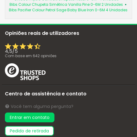
Bibs Colour Chupeta Simétrica Vanilla Pine 0-6M 2 Unidades
Bibs Pacifier Colour Petrol Sage Baby Blue Iron 0-6M 4 Unidades
Opiniões reais de utilizadores
4,5
/
5
Com base em
642
opiniões
Centro de assistência e contato
Você tem alguma pergunta?
Entrar em contato
pedido de retirada