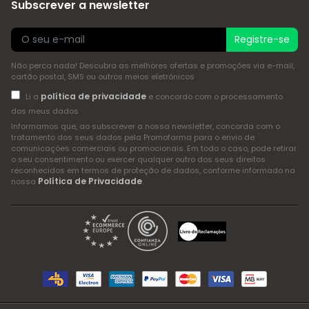
Subscrever a newsletter
Registre-se
Não perca nada! Descubra as melhores ofertas e promoções via e-mail,
cartão postal, SMS ou outros meios eletrónicos
política de privacidade
Li a
e concordo com o processamento
dos meus dados
Informamos que, ao subscrever a nossa newsletter, concorda com o
tratamento dos seus dados pela Promofarma para o envio de
comunicações comerciais ou promocionais. Em todo o caso, pode retirar
o seu consentimento ou exercer qualquer outro dos seus direitos
reconhecidos em termos de proteção de dados, conforme informado na
Política de Privacidade
nossa
.