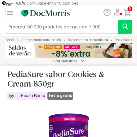
4,5
/
5
Com base em
645
opiniões
0
Bebés
Alimentação para bebés
Suplementos alimentares
PediaSure sab
*Ver detalhes
PediaSure sabor Cookies &
Cream 850gr
Envío gratis
Health Points