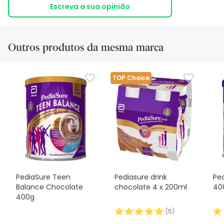
Escreva a sua opinião
Outros produtos da mesma marca
TOP Choice
PediaSure Teen
Pediasure drink
Ped
Balance Chocolate
chocolate 4 x 200ml
40
400g
(
5
)