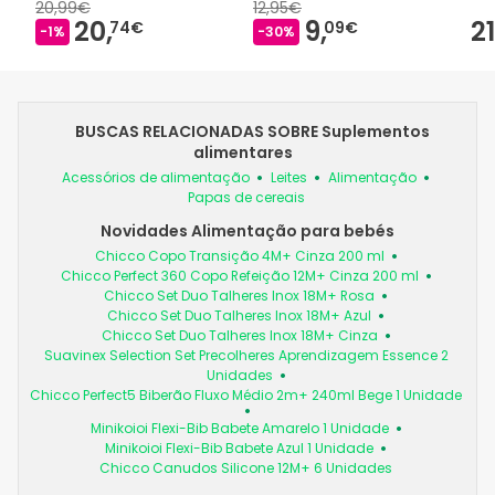
20,99€
12,95€
20,
9,
21
74€
09€
-1%
-30%
BUSCAS RELACIONADAS SOBRE Suplementos
alimentares
Acessórios de alimentação
Leites
Alimentação
Papas de cereais
Novidades Alimentação para bebés
Chicco Copo Transição 4M+ Cinza 200 ml
Chicco Perfect 360 Copo Refeição 12M+ Cinza 200 ml
Chicco Set Duo Talheres Inox 18M+ Rosa
Chicco Set Duo Talheres Inox 18M+ Azul
Chicco Set Duo Talheres Inox 18M+ Cinza
Suavinex Selection Set Precolheres Aprendizagem Essence 2
Unidades
Chicco Perfect5 Biberão Fluxo Médio 2m+ 240ml Bege 1 Unidade
Minikoioi Flexi-Bib Babete Amarelo 1 Unidade
Minikoioi Flexi-Bib Babete Azul 1 Unidade
Chicco Canudos Silicone 12M+ 6 Unidades