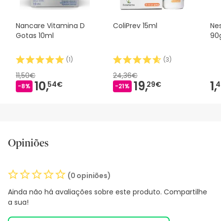
Nancare Vitamina D
ColiPrev 15ml
Ne
Gotas 10ml
90
(
1
)
(
3
)
11,50€
24,36€
10,
19,
1,
54€
29€
4
-8%
-21%
Opiniões
(0 opiniões)
Ainda não há avaliações sobre este produto. Compartilhe
a sua!