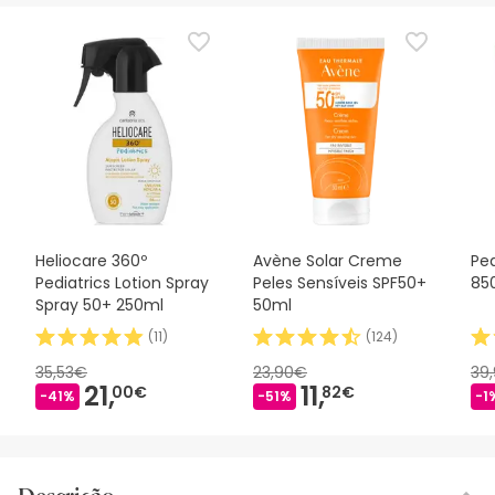
Heliocare 360º
Avène Solar Creme
Ped
Pediatrics Lotion Spray
Peles Sensíveis SPF50+
85
Spray 50+ 250ml
50ml
(
11
)
(
124
)
35,53€
23,90€
39
21,
11,
00€
82€
-41%
-51%
-1