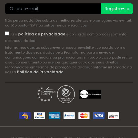
Registre-se
Não perca nada! Descubra as melhores ofertas e promoções via e-mail,
cartão postal, SMS ou outros meios eletrónicos
política de privacidade
Li a
e concordo com o processamento
dos meus dados
Informamos que, ao subscrever a nossa newsletter, concorda com o
tratamento dos seus dados pela Promofarma para o envio de
comunicações comerciais ou promocionais. Em todo o caso, pode retirar
o seu consentimento ou exercer qualquer outro dos seus direitos
reconhecidos em termos de proteção de dados, conforme informado na
Política de Privacidade
nossa
.