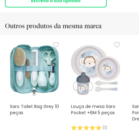
Escreva a sua opinião
Outros produtos da mesma marca
Saro Toilet Bag Grey 10
Louça de mesa Saro
Sar
peças
Pocket +6M 5 peças
Po
Dr
(
1
)