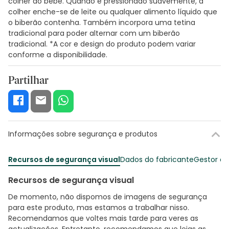
colher ao bebé. Quando é pressionado suavemente, a
colher enche-se de leite ou qualquer alimento líquido que
o biberão contenha. Também incorpora uma tetina
tradicional para poder alternar com um biberão
tradicional. *A cor e design do produto podem variar
conforme a disponibilidade.
Partilhar
Informações sobre segurança e produtos
Recursos de segurança visual
Dados do fabricante
Gestor o
Recursos de segurança visual
De momento, não dispomos de imagens de segurança
para este produto, mas estamos a trabalhar nisso.
Recomendamos que voltes mais tarde para veres as
actualizações. Entretanto, recomendamos que leias as