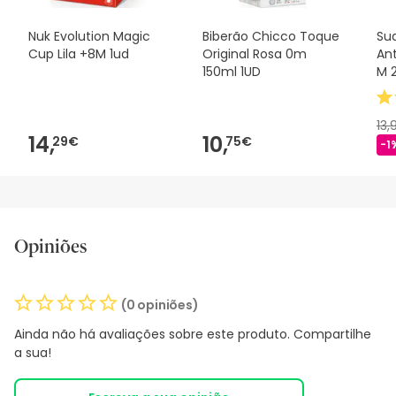
Nuk Evolution Magic
Biberão Chicco Toque
Su
Cup Lila +8M 1ud
Original Rosa 0m
Ant
150ml 1UD
M 
13
14,
10,
29€
75€
-1
Opiniões
(0 opiniões)
Ainda não há avaliações sobre este produto. Compartilhe
a sua!