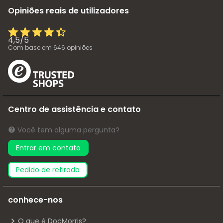
Opiniões reais de utilizadores
4,5
/
5
Com base em
646
opiniões
Centro de assistência e contato
Você tem alguma pergunta?
Entrar em contato
pedido de retirada
conhece-nos
O que é DocMorris?