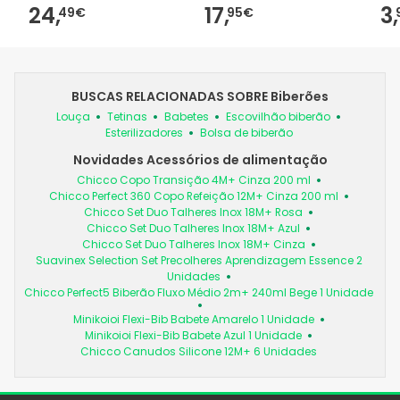
24,
17,
3,
49€
95€
BUSCAS RELACIONADAS SOBRE Biberões
Louça
Tetinas
Babetes
Escovilhão biberão
Esterilizadores
Bolsa de biberão
Novidades Acessórios de alimentação
Chicco Copo Transição 4M+ Cinza 200 ml
Chicco Perfect 360 Copo Refeição 12M+ Cinza 200 ml
Chicco Set Duo Talheres Inox 18M+ Rosa
Chicco Set Duo Talheres Inox 18M+ Azul
Chicco Set Duo Talheres Inox 18M+ Cinza
Suavinex Selection Set Precolheres Aprendizagem Essence 2
Unidades
Chicco Perfect5 Biberão Fluxo Médio 2m+ 240ml Bege 1 Unidade
Minikoioi Flexi-Bib Babete Amarelo 1 Unidade
Minikoioi Flexi-Bib Babete Azul 1 Unidade
Chicco Canudos Silicone 12M+ 6 Unidades