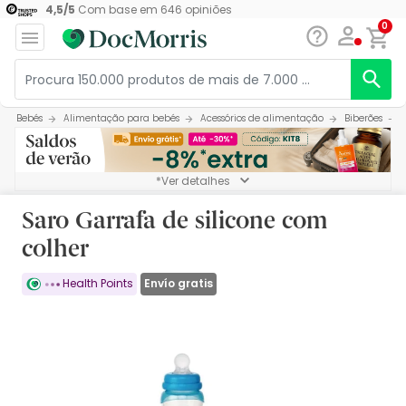
4,5
/
5
Com base em
646
opiniões
0
Bebés
Alimentação para bebés
Acessórios de alimentação
Biberões
*Ver detalhes
Saro Garrafa de silicone com
colher
Envío gratis
Health Points