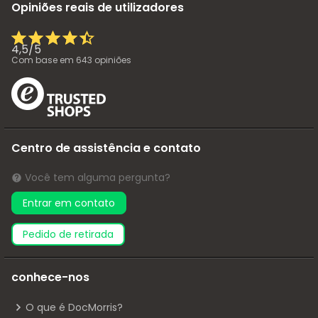
Opiniões reais de utilizadores
4,5
/
5
Com base em
643
opiniões
Centro de assistência e contato
Você tem alguma pergunta?
Entrar em contato
pedido de retirada
conhece-nos
O que é DocMorris?