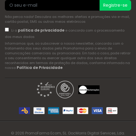
Registre-se
Não perca nada! Descubra as melhores ofertas e promoções via e-mail,
cartão postal, SMS ou outros meios eletrónicos
política de privacidade
Li a
e concordo com o processamento
dos meus dados
Informamos que, ao subscrever a nossa newsletter, concorda com o
tratamento dos seus dados pela Promofarma para o envio de
comunicações comerciais ou promocionais. Em todo o caso, pode retirar
o seu consentimento ou exercer qualquer outro dos seus direitos
reconhecidos em termos de proteção de dados, conforme informado na
Política de Privacidade
nossa
.
© 2026 PromoFarma Ecom, SL. DocMorris Digital Services, Lda.