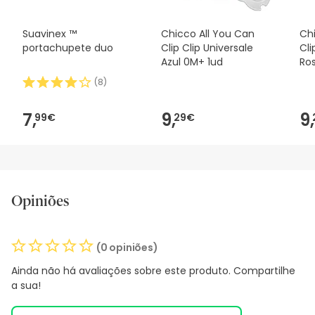
Suavinex ™
Chicco All You Can
Ch
portachupete duo
Clip Clip Universale
Cli
Azul 0M+ 1ud
Ro
(
8
)
7,
9,
9,
99€
29€
Opiniões
(0 opiniões)
Ainda não há avaliações sobre este produto. Compartilhe
a sua!