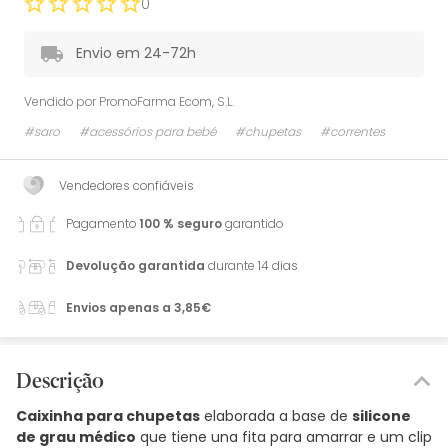
0
Envio em 24-72h
Vendido por
PromoFarma Ecom, S.L.
#saro
#acessórios para bebé
#chupetas
#correntes
Vendedores confiáveis
Pagamento
100 % seguro
garantido
Devolução garantida
durante 14 dias
Envios apenas a 3,85€
Descrição
Caixinha para chupetas
elaborada a base de
silicone
de grau médico
que tiene una fita para amarrar e um clip