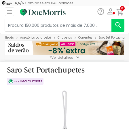
4,5
/
5
Com base em
643
opiniões
0
Bebés
Acessórios para bebé
Chupetas
Correntes
Saro Set Portachupe
*Ver detalhes
Saro Set Portachupetes
Health Points