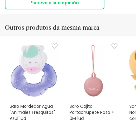
Escreva a sua opinião
Outros produtos da mesma marca
Saro Mordedor Agua
Saro Cajita
Sa
"Animales Fresquitos"
Portachupete Rosa +
No
Azul 1ud
0M 1ud
co