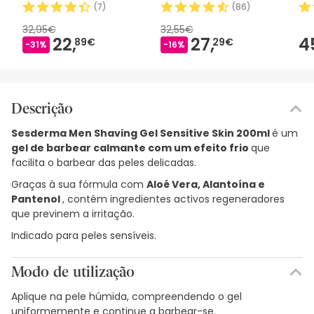
15ml
(
7
)
(
86
)
32,95€
32,55€
22,
27,
4
89€
29€
-31%
-16%
Descrição
Sesderma Men Shaving Gel Sensitive Skin 200ml
é um
gel de barbear calmante com um efeito frio
que
facilita o barbear das peles delicadas.
Graças à sua fórmula com
Aloé Vera, Alantoína e
Pantenol
, contém ingredientes activos regeneradores
que previnem a irritação.
Indicado para peles sensíveis.
Modo de utilização
Aplique na pele húmida, compreendendo o gel
uniformemente e continue a barbear-se.