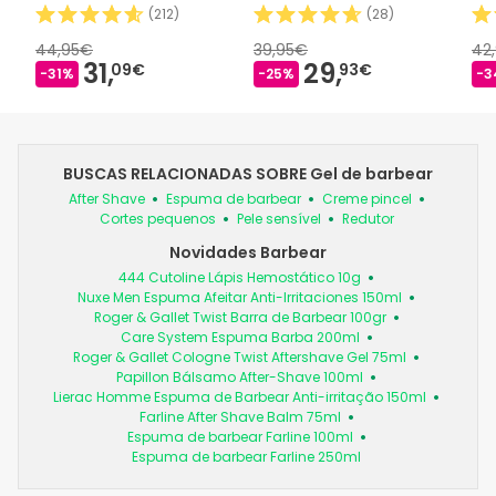
(
212
)
(
28
)
44,95€
39,95€
42
31,
29,
09€
93€
-31%
-25%
-3
BUSCAS RELACIONADAS SOBRE Gel de barbear
After Shave
Espuma de barbear
Creme pincel
Cortes pequenos
Pele sensível
Redutor
Novidades Barbear
444 Cutoline Lápis Hemostático 10g
Nuxe Men Espuma Afeitar Anti-Irritaciones 150ml
Roger & Gallet Twist Barra de Barbear 100gr
Care System Espuma Barba 200ml
Roger & Gallet Cologne Twist Aftershave Gel 75ml
Papillon Bálsamo After-Shave 100ml
Lierac Homme Espuma de Barbear Anti-irritação 150ml
Farline After Shave Balm 75ml
Espuma de barbear Farline 100ml
Espuma de barbear Farline 250ml