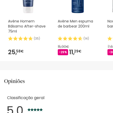
desejares, também podes devolver o produto seguindo os
nossos termos e condições
.
Avène Homem
Avène Men espuma
No
Bálsamo After-shave
de barbear 200ml
bar
75ml
(
35
)
(
14
)
15,90€
7,
25,
11,
58€
29€
-29%
-3
Opiniões
Classificação geral
5.0