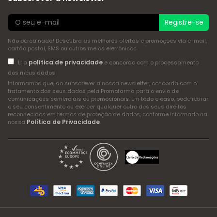
Registre-se
Não perca nada! Descubra as melhores ofertas e promoções via e-mail,
cartão postal, SMS ou outros meios eletrónicos
política de privacidade
Li a
e concordo com o processamento
dos meus dados
Informamos que, ao subscrever a nossa newsletter, concorda com o
tratamento dos seus dados pela Promofarma para o envio de
comunicações comerciais ou promocionais. Em todo o caso, pode retirar
o seu consentimento ou exercer qualquer outro dos seus direitos
reconhecidos em termos de proteção de dados, conforme informado na
Política de Privacidade
nossa
.