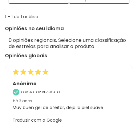
opiniões
with
info
1
1
–
1 de 1
análise
abou
to
Regi
Opiniões no seu idioma
1
Sort.
de
0 opiniões regionais. Selecione uma classificação
1
de estrelas para analisar o produto
análise
Opiniões globais
Anónimo
COMPRADOR VERIFICADO
há 3 anos
Muy buen gel de afeitar, deja la piel suave
Traduzir com o Google