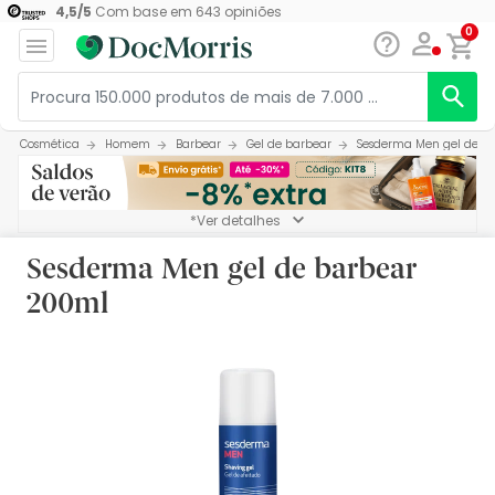
4,5
/
5
Com base em
643
opiniões
0
Cosmética
Homem
Barbear
Gel de barbear
Sesderma Men gel de b
*Ver detalhes
Sesderma Men gel de barbear
200ml