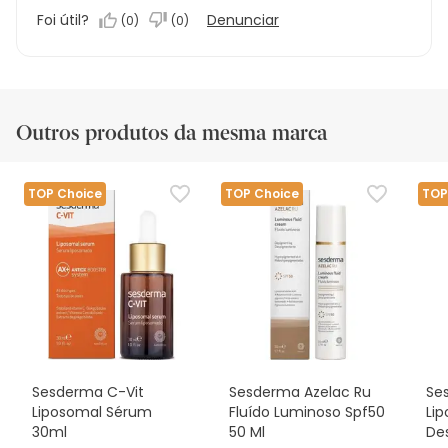
Foi útil?
Denunciar
(
0
)
(
0
)
Outros produtos da mesma marca
TOP Choice
TOP Choice
TOP
Sesderma C-Vit
Sesderma Azelac Ru
Se
Liposomal Sérum
Fluído Luminoso Spf50
Li
30ml
50 Ml
De