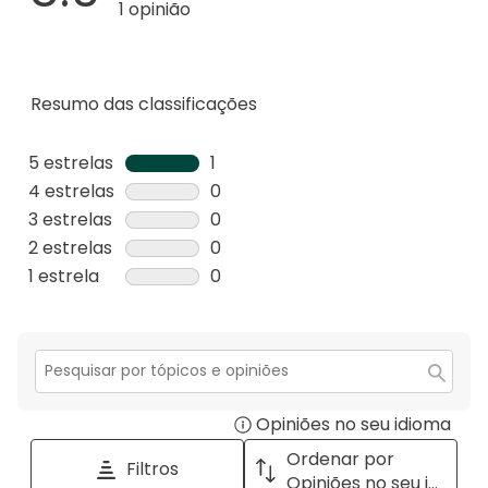
1 opinião
Resumo das classificações
5 estrelas
estrelas
1
1
4 estrelas
estrelas
0
análise
0
3 estrelas
estrelas
0
com
análise
0
2 estrelas
estrelas
0
5
com
análise
0
1 estrela
estrelas
0
estrelas.
4
com
análise
0
estrelas.
3
com
análise
estrelas.
2
com
estrelas.
1
Secção
para
estrela.
Opiniões no seu idioma
Disp
pesquisar
tópicos
a
Ordenar por
Filtros
e
pop
Opiniões no seu idioma