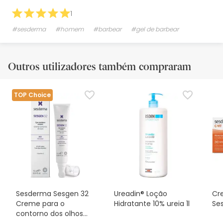
1
#sesderma
#homem
#barbear
#gel de barbear
Outros utilizadores também compraram
TOP Choice
Sesderma Sesgen 32
Ureadin® Loção
Cr
Creme para o
Hidratante 10% ureia 1l
Se
contorno dos olhos