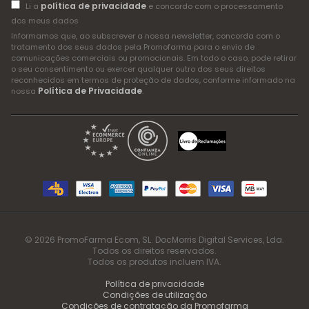
política de privacidade
Li a
e concordo com o processamento
dos meus dados
Informamos que, ao subscrever a nossa newsletter, concorda com o
tratamento dos seus dados pela Promofarma para o envio de
comunicações comerciais ou promocionais. Em todo o caso, pode retirar
o seu consentimento ou exercer qualquer outro dos seus direitos
reconhecidos em termos de proteção de dados, conforme informado na
Política de Privacidade
nossa
.
© 2026 PromoFarma Ecom, SL. DocMorris Digital Services, Lda.
Todos os direitos reservados.
Todos os produtos incluem IVA.
Política de privacidade
Condições de utilização
Condições de contratação da Promofarma