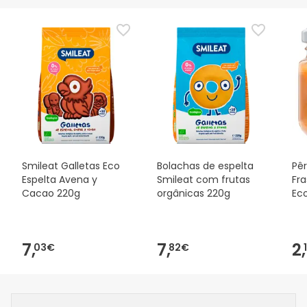
Smileat Galletas Eco
Bolachas de espelta
Pêr
Espelta Avena y
Smileat com frutas
Fr
Cacao 220g
orgânicas 220g
Eco
7,
7,
2,
03€
82€