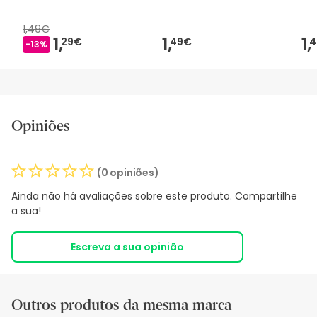
1,49€
1,
1,
1,
29€
49€
4
-13%
Opiniões
(0 opiniões)
Ainda não há avaliações sobre este produto. Compartilhe
a sua!
Escreva a sua opinião
Outros produtos da mesma marca