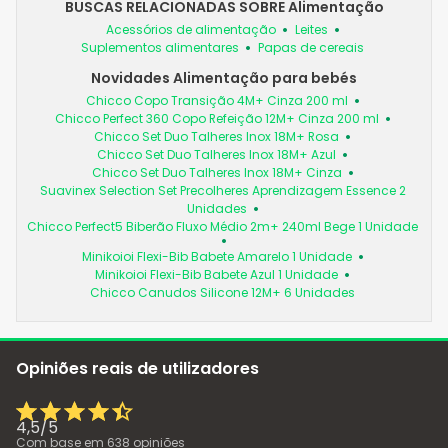
BUSCAS RELACIONADAS SOBRE Alimentação
Acessórios de alimentação
Leites
Suplementos alimentares
Papas de cereais
Novidades Alimentação para bebés
Chicco Copo Transição 4M+ Cinza 200 ml
Chicco Perfect 360 Copo Refeição 12M+ Cinza 200 ml
Chicco Set Duo Talheres Inox 18M+ Rosa
Chicco Set Duo Talheres Inox 18M+ Azul
Chicco Set Duo Talheres Inox 18M+ Cinza
Suavinex Selection Set Precolheres Aprendizagem Essence 2
Unidades
Chicco Perfect5 Biberão Fluxo Médio 2m+ 240ml Bege 1 Unidade
Minikoioi Flexi-Bib Babete Amarelo 1 Unidade
Minikoioi Flexi-Bib Babete Azul 1 Unidade
Chicco Canudos Silicone 12M+ 6 Unidades
Opiniões reais de utilizadores
4,5
/
5
Com base em
638
opiniões