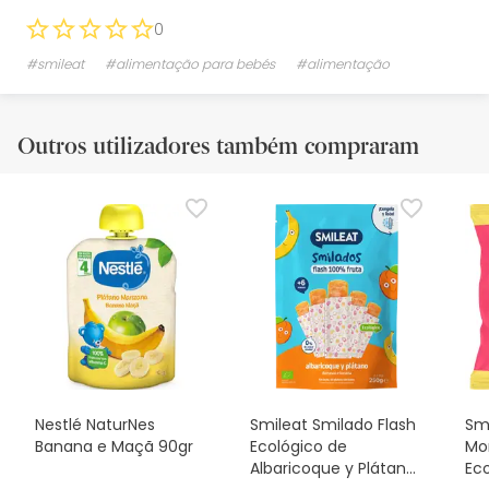
0
#smileat
#alimentação para bebés
#alimentação
Outros utilizadores também compraram
Nestlé NaturNes
Smileat Smilado Flash
Smi
Banana e Maçã 90gr
Ecológico de
Mo
Albaricoque y Plátano
Ec