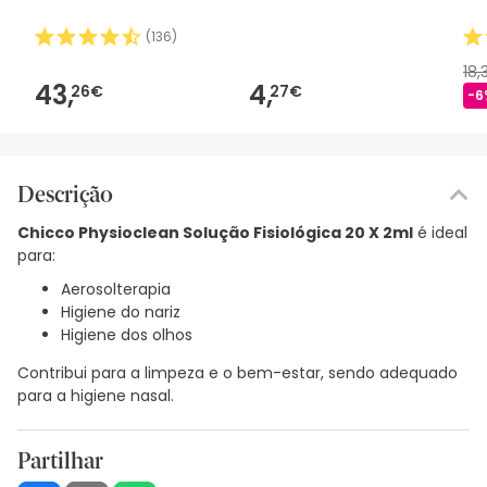
(
136
)
18
43,
4,
26€
27€
-6
Descrição
Chicco Physioclean Solução Fisiológica 20 X 2ml
é ideal
para:
Aerosolterapia
Higiene do nariz
Higiene dos olhos
Contribui para a limpeza e o bem-estar, sendo adequado
para a higiene nasal.
Partilhar