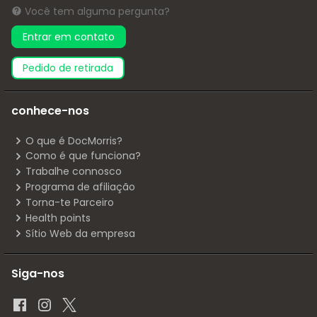
Você tem alguma pergunta?
Entrar em contato
pedido de retirada
conhece-nos
O que é DocMorris?
Como é que funciona?
Trabalhe connosco
Programa de afiliação
Torna-te Parceiro
Health points
Sítio Web da empresa
Siga-nos