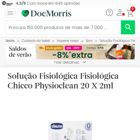
4,5
/
5
Com base em
646
opiniões
0
Bebés
Cuidado do bebé
Higiene nasal
Soro
Solução Fisiológica Fisio
*Ver detalhes
Solução Fisiológica Fisiológica
Chicco Physioclean 20 X 2ml