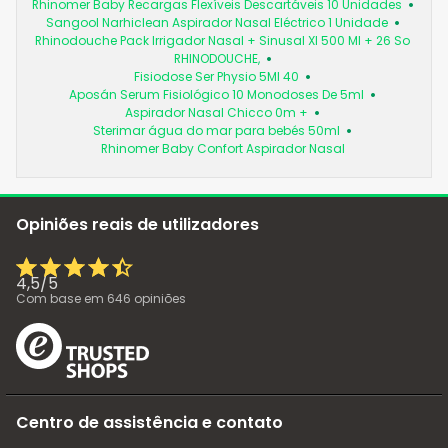
Rhinomer Baby Recargas Flexíveis Descartáveis 10 Unidades
Sangool Narhiclean Aspirador Nasal Eléctrico 1 Unidade
Rhinodouche Pack Irrigador Nasal + Sinusal Xl 500 Ml + 26 So
RHINODOUCHE,
Fisiodose Ser Physio 5Ml 40
Aposán Serum Fisiológico 10 Monodoses De 5ml
Aspirador Nasal Chicco 0m +
Sterimar água do mar para bebés 50ml
Rhinomer Baby Confort Aspirador Nasal
Opiniões reais de utilizadores
4,5
/
5
Com base em
646
opiniões
Centro de assistência e contato