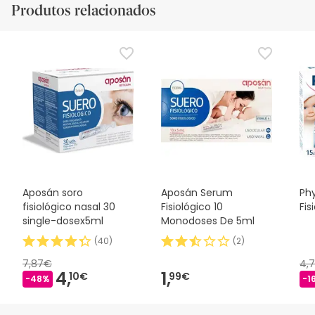
Produtos relacionados
Aposán soro
Aposán Serum
Ph
fisiológico nasal 30
Fisiológico 10
Fis
single-dosex5ml
Monodoses De 5ml
(
40
)
(
2
)
7,87€
4,
4,
1,
10€
99€
-48%
-1