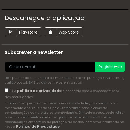
Descarregue a aplicação
Playstore
App Store
Subscrever a newsletter
Registre-se
Não perca nada! Descubra as melhores ofertas e promoções via e-mail,
cartão postal, SMS ou outros meios eletrónicos
política de privacidade
Li a
e concordo com o processamento
dos meus dados
Informamos que, ao subscrever a nossa newsletter, concorda com o
tratamento dos seus dados pela Promofarma para o envio de
comunicações comerciais ou promocionais. Em todo o caso, pode retirar
o seu consentimento ou exercer qualquer outro dos seus direitos
reconhecidos em termos de proteção de dados, conforme informado na
Política de Privacidade
nossa
.