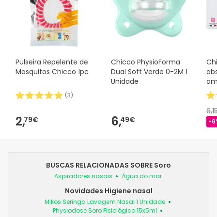
Pulseira Repelente de
Chicco PhysioForma
Ch
Mosquitos Chicco 1pc
Dual Soft Verde 0-2M 1
ab
Unidade
am
(
3
)
6,1
2,
6,
79€
49€
-6
BUSCAS RELACIONADAS SOBRE Soro
Aspiradores nasais
Água do mar
Novidades Higiene nasal
Mikos Seringa Lavagem Nasal 1 Unidade
Physiodose Soro Fisiológico 15x5ml