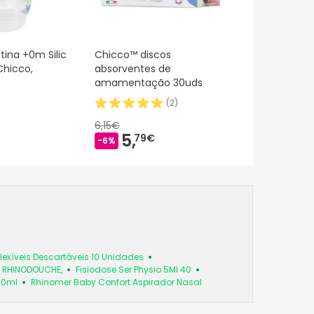
tina +0m Silic
Chicco™ discos
Chicco,
absorventes de
amamentação 30uds
(
2
)
6,15€
5,
79€
-6%
exíveis Descartáveis 10 Unidades
So RHINODOUCHE,
Fisiodose Ser Physio 5Ml 40
50ml
Rhinomer Baby Confort Aspirador Nasal