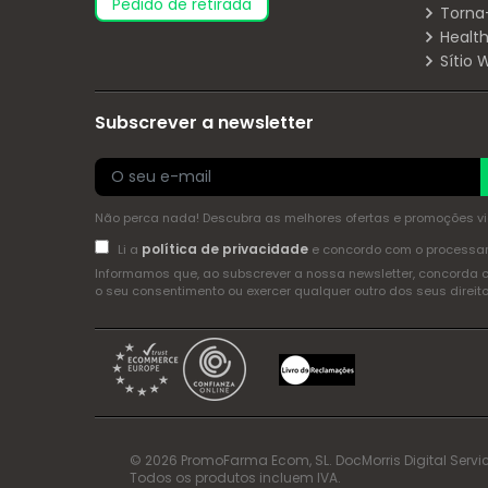
pedido de retirada
Torna
Health
Sítio
Subscrever a newsletter
Não perca nada! Descubra as melhores ofertas e promoções via 
política de privacidade
Li a
e concordo com o process
Informamos que, ao subscrever a nossa newsletter, concorda 
o seu consentimento ou exercer qualquer outro dos seus dire
© 2026 PromoFarma Ecom, SL. DocMorris Digital Servic
Todos os produtos incluem IVA.