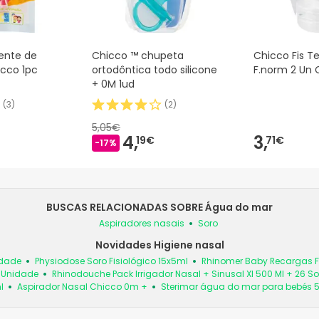
lente de
Chicco ™ chupeta
Chicco Fis Te
icco 1pc
ortodôntica todo silicone
F.norm 2 Un 
+ 0M 1ud
(
3
)
(
2
)
5,05€
4,
3,
19€
71€
-17%
BUSCAS RELACIONADAS SOBRE Água do mar
Aspiradores nasais
Soro
Novidades Higiene nasal
idade
Physiodose Soro Fisiológico 15x5ml
Rhinomer Baby Recargas Fl
1 Unidade
Rhinodouche Pack Irrigador Nasal + Sinusal Xl 500 Ml + 26 
l
Aspirador Nasal Chicco 0m +
Sterimar água do mar para bebés 