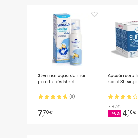
Sterimar água do mar
Aposán soro fi
para bebés 50ml
nasal 30 sing
(
9
)
7,87€
7,
4,
70€
10€
-48%