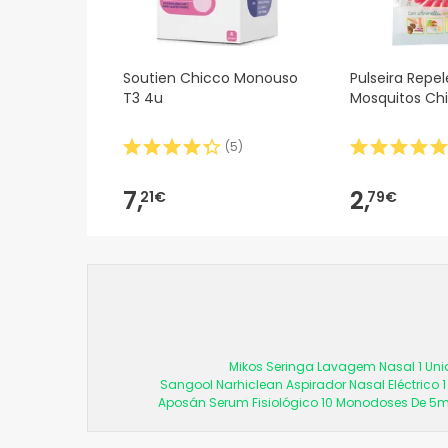
Soutien Chicco Monouso
Pulseira Repe
T3 4u
Mosquitos Ch
(
5
)
7,
2,
21€
79€
Mikos Seringa Lavagem Nasal 1 Un
Sangool Narhiclean Aspirador Nasal Eléctrico 
Aposán Serum Fisiológico 10 Monodoses De 5m