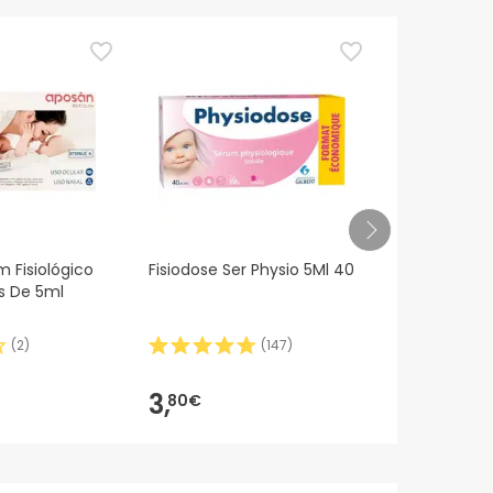
 Fisiológico
Fisiodose Ser Physio 5Ml 40
Rhinomer Ba
s De 5ml
Aspirador Na
(
2
)
(
147
)
11,25€
3,
10,
80€
76
-4%