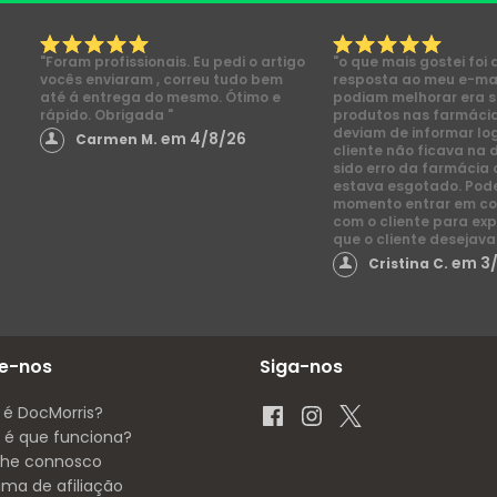
"Foram profissionais. Eu pedi o artigo
"o que mais gostei foi 
vocês enviaram , correu tudo bem
resposta ao meu e-mai
até á entrega do mesmo. Ótimo e
podiam melhorar era s
rápido. Obrigada "
produtos nas farmácia
deviam de informar lo
em 4/8/26
Carmen M.
cliente não ficava na 
sido erro da farmácia 
estava esgotado. Pod
momento entrar em co
com o cliente para exp
que o cliente desejava
em 3
Cristina C.
e-nos
Siga-nos
 é DocMorris?
é que funciona?
lhe connosco
ama de afiliação