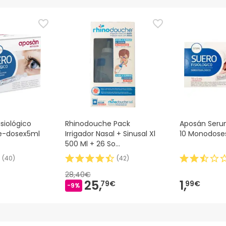
siológico
Rhinodouche Pack
Aposán Serum
le-dosex5ml
Irrigador Nasal + Sinusal Xl
10 Monodose
500 Ml + 26 So
RHINODOUCHE,
(
40
)
(
42
)
28,40€
25,
1,
79€
99€
-9%