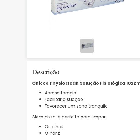
Bebés
Ótica
Ortopedia
Ervanária
Cosmética natural
Descrição
Promoções
Chicco Physioclean Solução Fisiológica 10x2m
Marcas
Aerosolterapia
Mais vendidos
Facilitar a sucção
Favorecer um sono tranquilo
Health points
Além disso, é perfeita para limpar:
Blog
Os olhos
O nariz