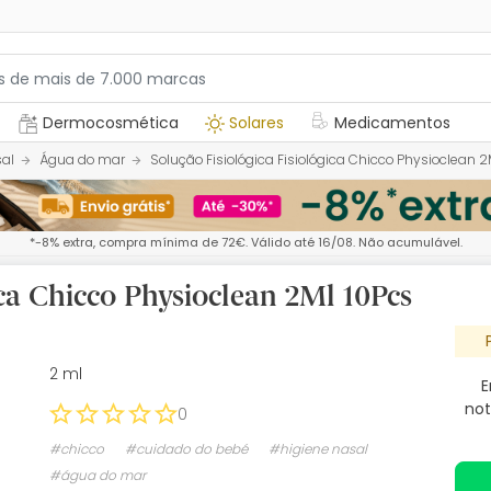
Dermocosmética
Solares
Medicamentos
sal
Água do mar
Solução Fisiológica Fisiológica Chicco Physioclean 2
*-8% extra, compra mínima de 72€. Válido até 16/08. Não acumulável.
ica Chicco Physioclean 2Ml 10Pcs
2 ml
E
not
0
#chicco
#cuidado do bebé
#higiene nasal
#água do mar