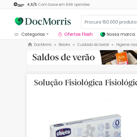
4,5
/
5
Com base em
646
opiniões
categorias
Ofertas Flash
Nossa marca
DocMorris
Bebés
Cuidado do bebé
Higiene na
Dermocosmetica
Nossa marca
Solares
Solução Fisiológica Fisiológ
Medicamentos
Cosmética
Saúde
Higiene
Dietética