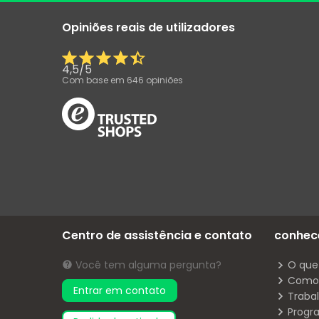
Opiniões reais de utilizadores
4,5
/
5
Com base em
646
opiniões
Centro de assistência e contato
conhec
Você tem alguma pergunta?
O que
Como 
Entrar em contato
Traba
Progr