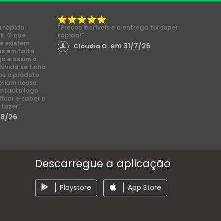
a rápida
"Preços incríveis e a entrega foi super
l. O que
rápida!"
e existem
em 31/7/26
Cláudia O.
s em falta
go e assim o
dúvida se tinha
ou o produto
eriam nesse
ntacto logo
licar e saber o
 fazer"
/8/26
Descarregue a aplicação
Playstore
App Store