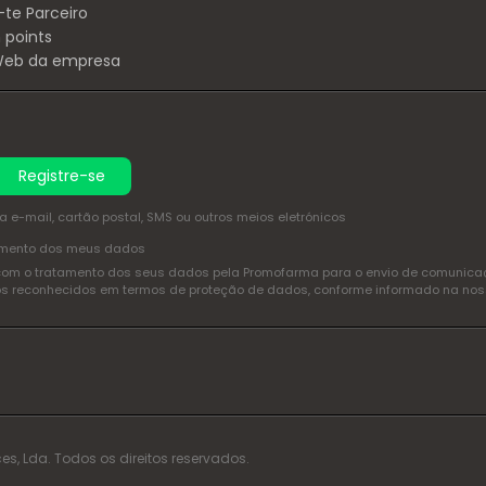
-te Parceiro
 points
 Web da empresa
Registre-se
e-mail, cartão postal, SMS ou outros meios eletrónicos
amento dos meus dados
com o tratamento dos seus dados pela Promofarma para o envio de comunicaçõ
itos reconhecidos em termos de proteção de dados, conforme informado na no
es, Lda. Todos os direitos reservados.