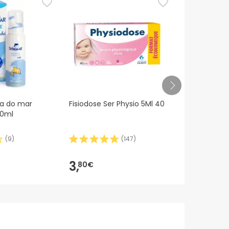
ua do mar
Fisiodose Ser Physio 5Ml 40
Rhinomer Ba
50ml
Aspirador Na
(
9
)
(
147
)
11,25€
3,
10,
80€
76
-4%