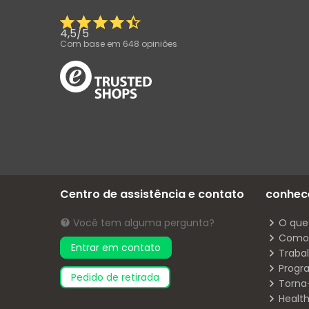
4,5
/
5
Com base em
648
opiniões
Centro de assistência e contato
conhec
Você tem alguma pergunta?
O que
Como 
Entrar em contato
Traba
Progr
pedido de retirada
Torna
Health