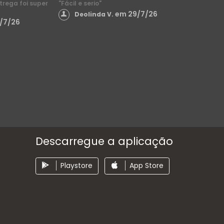
ntrega foi super
"Fácil e serio"
em 29/7/26
Deolinda V.
/7/26
Descarregue a aplicação
Playstore
App Store