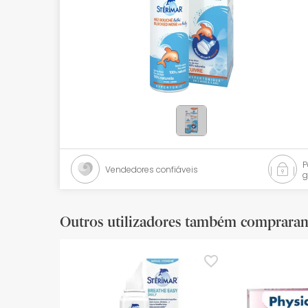
Bebés
Ótica
Ortopedia
Ervanária
Cosmética natural
Promoções
Vendedores confiáveis
g
Marcas
Mais vendidos
Outros utilizadores também comprara
Health points
Blog