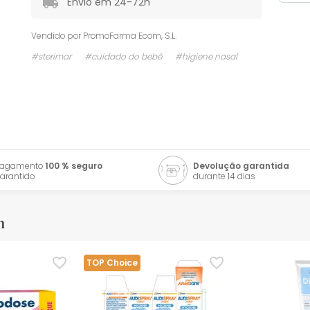
Envio em 24-72h
Vendido por
PromoFarma Ecom, S.L.
#sterimar
#cuidado do bebé
#higiene nasal
Pagamento
100 % seguro
Devolução garantida
arantido
durante 14 dias
m
TOP Choice