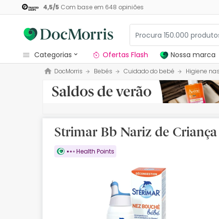
4,5
/
5
Com base em
648
opiniões
categorias
Ofertas Flash
Nossa marca
DocMorris
Bebés
Cuidado do bebé
Higiene na
Dermocosmetica
Nossa marca
Solares
Strimar Bb Nariz de Criança
Medicamentos
Health Points
Cosmética
Saúde
Higiene
Dietética