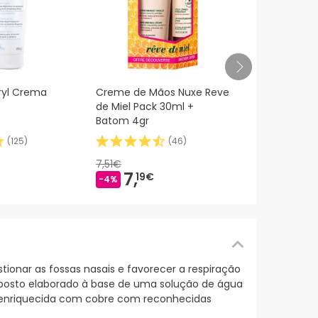
Boiron Flor
ryl Crema
Creme de Mãos Nuxe Reve
Adultos 12 
de Miel Pack 30ml +
Batom 4gr
(
125
)
(
46
)
17,00€
14,
5
7,51€
-14%
7,
19€
-4%
tionar as fossas nasais e favorecer a respiração
omposto elaborado à base de uma solução de água
 e enriquecida com cobre com reconhecidas