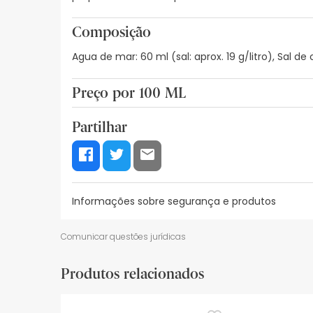
Composição
Agua de mar: 60 ml (sal: aprox. 19 g/litro), Sal
Preço por 100 ML
5,93€ / 100 ml
Partilhar
Informações sobre segurança e produtos
Recursos de segurança visual
Dados do fabrica
Comunicar questões jurídicas
Recursos de segurança visual
Produtos relacionados
De momento, não dispomos de imagens de segura
actualizações. Entretanto, recomendamos que le
sobre segurança, não hesites em contactar-nos.