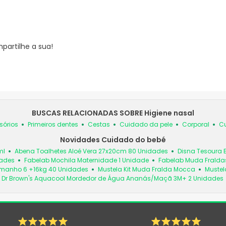
partilhe a sua!
BUSCAS RELACIONADAS SOBRE Higiene nasal
sórios
Primeiros dentes
Cestas
Cuidado da pele
Corporal
Cu
Novidades Cuidado do bebé
ml
Abena Toalhetes Aloé Vera 27x20cm 80 Unidades
Disna Tesoura 
dades
Fabelab Mochila Maternidade 1 Unidade
Fabelab Muda Fraldas
manho 6 +16kg 40 Unidades
Mustela Kit Muda Fralda Mocca
Mustel
Dr Brown's Aquacool Mordedor de Água Ananás/Maçã 3M+ 2 Unidades