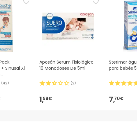
Pack
Aposán Serum Fisiológico
Sterimar ág
 + Sinusal Xl
10 Monodoses De 5ml
para bebés 
o
,
(
42
)
(
2
)
1,
7,
€
99€
70€