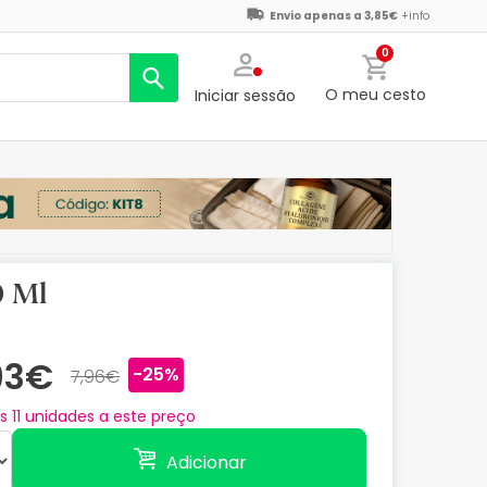
Envio apenas a 3,85€
+info
0
O meu cesto
Iniciar sessão
0 Ml
93€
-25%
7,96€
as
11
unidades a este preço
Adicionar