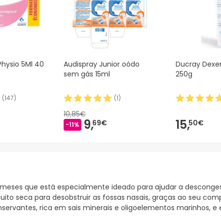
Physio 5Ml 40
Audispray Junior oódo
Ducray Dexe
sem gás 15ml
250g
(
147
)
(
1
)
10,85€
9,
15,
69€
50€
-11%
 3 meses que está especialmente ideado para ajudar a desconges
muito seca para desobstruir as fossas nasais, graças ao seu c
conservantes, rica em sais minerais e oligoelementos marinhos,