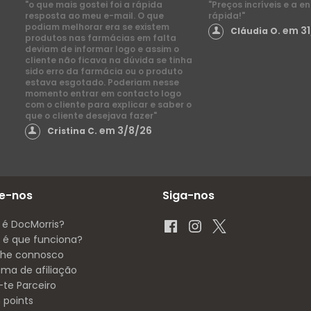
"o que mais gostei foi a rápida
"Preços incríveis e a e
resposta ao meu e-mail. O que
rápida!"
podiam melhorar era se existem
em 31
Cláudia O.
produtos nas farmácias em falta
deviam de informar logo e assim o
cliente não ficava na dúvida se tinha
sido erro da farmácia ou o produto
estava esgotado. Poderiam nesse
momento entrar em contacto logo
com o cliente para explicar e saber o
que o cliente desejava fazer"
em 3/8/26
Cristina C.
e-nos
Siga-nos
 é DocMorris?
é que funciona?
lhe connosco
ama de afiliação
-te Parceiro
 points