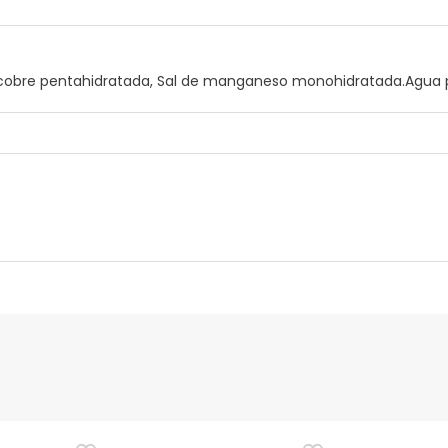
 de cobre pentahidratada, Sal de manganeso monohidratada.Agua p
nte
Gestor orçamental
nça para este produto, mas estamos a trabalhar nisso. Reco
ias as informações de segurança que acompanham o produto ant
 Além disso, se desejares, também podes devolver o produto s