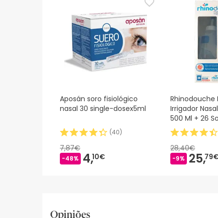
Aposán soro fisiológico
Rhinodouche 
nasal 30 single-dosex5ml
Irrigador Nasal
500 Ml + 26 S
RHINODOUCHE
(
40
)
7,87€
28,40€
4,
25,
10€
79
-48%
-9%
Opiniões