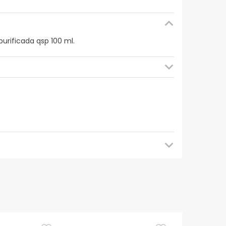
urificada qsp 100 ml.
mendamos que voltes mais tarde para veres as
es de o utilizares. Se tiveres alguma dúvida
eguindo os
nossos termos e condições
.