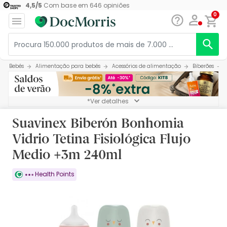
4,5
/
5
Com base em
646
opiniões
0
Bebés
Alimentação para bebés
Acessórios de alimentação
Biberões
*Ver detalhes
Suavinex Biberón Bonhomia
Vidrio Tetina Fisiológica Flujo
Medio +3m 240ml
Health Points