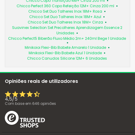
Chicco Copo Transição 4M+ Cinza 200 ml
Chicco Perfect 360 Copo Refeição 12M+ Cinza 200 ml
Chicco Set Duo Talheres Inox 18M+ Rosa
Chicco Set Duo Talheres Inox 18M+ Azul
Chicco Set Duo Talheres Inox 18M+ Cinza
Suavinex Selection Set Precolheres Aprendizagem Essence 2
Unidades
Chicco Perfect5 Biberão Fluxo Médio 2m+ 240ml Bege 1 Unidade
Minikoioi Flexi-Bib Babete Amarelo 1 Unidade
Minikoioi Flexi-Bib Babete Azul 1 Unidade
Chicco Canudos Silicone 12M+ 6 Unidades
Opiniões reais de utilizadores
4,5
/
5
Com base em
646
opiniões