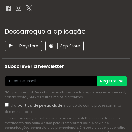
Descarregue a aplicação
Playstore
App Store
Subscrever a newsletter
Registre-se
Não perca nada! Descubra as melhores ofertas e promoções via e-mail,
cartão postal, SMS ou outros meios eletrónicos
política de privacidade
Li a
e concordo com o processamento
dos meus dados
Informamos que, ao subscrever a nossa newsletter, concorda com o
tratamento dos seus dados pela Promofarma para o envio de
comunicações comerciais ou promocionais. Em todo o caso, pode retirar