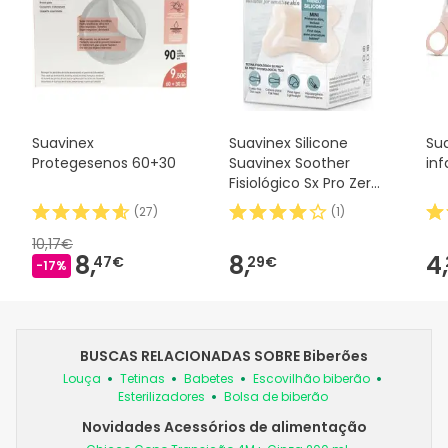
Suavinex
Suavinex Silicone
Su
Protegesenos 60+30
Suavinex Soother
inf
Fisiológico Sx Pro Zero
2m 1 peça
(
27
)
(
1
)
10,17€
8,
8,
4,
47€
29€
-17%
BUSCAS RELACIONADAS SOBRE Biberões
Louça
Tetinas
Babetes
Escovilhão biberão
Esterilizadores
Bolsa de biberão
Novidades Acessórios de alimentação