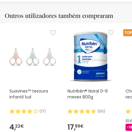
Outros utilizadores também compraram
TOP
Suavinex™ tesoura
Nutribén® Natal 0-6
Ch
infantil 1ud
meses 800g
re
(
17
)
(
65
)
10
4,
17,
22€
99€
-1