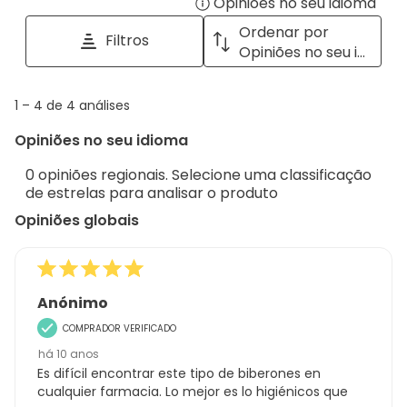
Opiniões no seu idioma
Disp
pesquisar
tópicos
a
Ordenar por
Filtros
e
pop
Opiniões no seu idioma
opiniões
with
info
1
1
–
4 de 4
análises
abou
to
Regi
Opiniões no seu idioma
4
Sort.
de
0 opiniões regionais. Selecione uma classificação
4
de estrelas para analisar o produto
análises
Opiniões globais
Anónimo
COMPRADOR VERIFICADO
há 10 anos
Es difícil encontrar este tipo de biberones en
cualquier farmacia. Lo mejor es lo higiénicos que