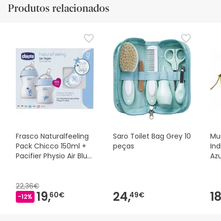
Produtos relacionados
Frasco Naturalfeeling
Saro Toilet Bag Grey 10
Mu
Pack Chicco 150ml +
peças
Ind
Pacifier Physio Air Blue
Azu
Color
22,36€
19,
24,
18
60€
49€
-12%