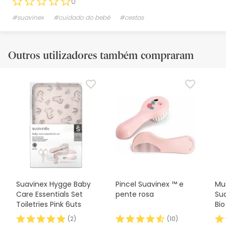
0
#suavinex
#cuidado do bebé
#cestas
Outros utilizadores também compraram
Suavinex Hygge Baby
Pincel Suavinex ™ e
Mu
Care Essentials Set
pente rosa
Su
Toiletries Pink 6uts
Bi
(
2
)
(
10
)