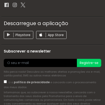
Descarregue a aplicação
Playstore
App Store
Subscrever a newsletter
Registre-se
Não perca nada! Descubra as melhores ofertas e promoções via e-mail,
cartão postal, SMS ou outros meios eletrónicos
política de privacidade
Li a
e concordo com o processamento
dos meus dados
Informamos que, ao subscrever a nossa newsletter, concorda com o
tratamento dos seus dados pela Promofarma para o envio de
comunicações comerciais ou promocionais. Em todo o caso, pode retirar
o seu consentimento ou exercer qualquer outro dos seus direitos