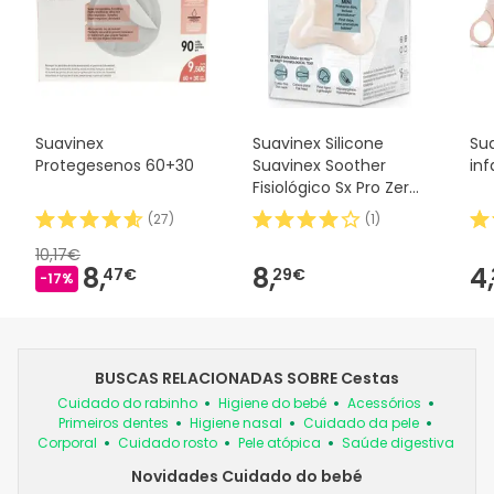
Suavinex
Suavinex Silicone
Su
Protegesenos 60+30
Suavinex Soother
inf
Fisiológico Sx Pro Zero
2m 1 peça
(
27
)
(
1
)
10,17€
8,
8,
4,
47€
29€
-17%
BUSCAS RELACIONADAS SOBRE Cestas
Cuidado do rabinho
Higiene do bebé
Acessórios
Primeiros dentes
Higiene nasal
Cuidado da pele
Corporal
Cuidado rosto
Pele atópica
Saúde digestiva
Novidades Cuidado do bebé