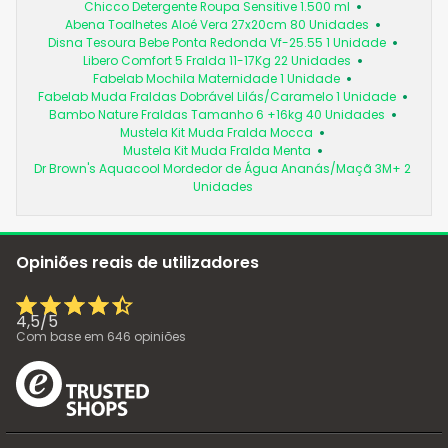
Chicco Detergente Roupa Sensitive 1.500 ml
Abena Toalhetes Aloé Vera 27x20cm 80 Unidades
Disna Tesoura Bebe Ponta Redonda Vf-25.55 1 Unidade
Libero Comfort 5 Fralda 11-17Kg 22 Unidades
Fabelab Mochila Maternidade 1 Unidade
Fabelab Muda Fraldas Dobrável Lilás/Caramelo 1 Unidade
Bambo Nature Fraldas Tamanho 6 +16kg 40 Unidades
Mustela Kit Muda Fralda Mocca
Mustela Kit Muda Fralda Menta
Dr Brown's Aquacool Mordedor de Água Ananás/Maçã 3M+ 2
Unidades
Opiniões reais de utilizadores
4,5
/
5
Com base em
646
opiniões