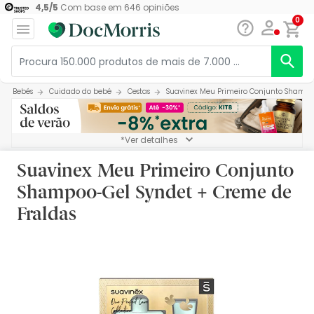
4,5
/
5
Com base em
646
opiniões
0
Bebés
Cuidado do bebé
Cestas
Suavinex Meu Primeiro Conjunto Shampo
*Ver detalhes
Suavinex Meu Primeiro Conjunto
Shampoo-Gel Syndet + Creme de
Fraldas