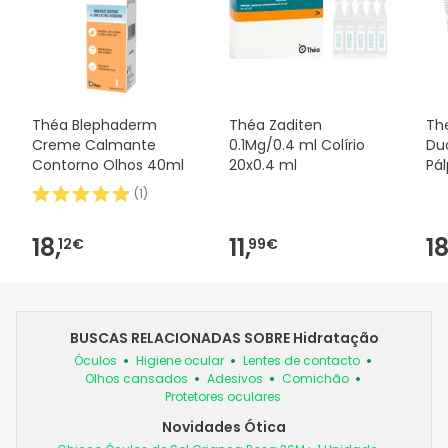
Théa Blephaderm
Théa Zaditen
The
Creme Calmante
0.1Mg/0.4 ml Colírio
Du
Contorno Olhos 40ml
20x0.4 ml
Pá
(
1
)
18,
11,
18
12€
99€
BUSCAS RELACIONADAS SOBRE Hidratação
Óculos
Higiene ocular
Lentes de contacto
Olhos cansados
Adesivos
Comichão
Protetores oculares
Novidades Ótica