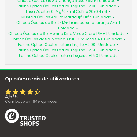
Chicco Óculos de Sol Criança Rosa 36M+ 1 Unidade
Farline Óptica Óculos Leitura Teguise +2.00 1 Unidade
Théa Zaditen 0.1Mg/0.4 ml Colírio 20x0.4 ml
Mustela Óculos Adulto Maracujá Lilás 1 Unidade
Chicco Óculos de Sol 24M+ Transparente Laranja Azul 1
Unidade
Chicco Óculos de Sol Menino Dino Verde Claro 12M+ 1 Unidade
Chicco Óculos de Sol Menina Azul-Turquesa 5A+ 1 Unidade
Farline Óptica Óculos Leitura Trujillo +2.00 1 Unidade
Farline Óptica Óculos Leitura Teguise +2.50 1 Unidade
Farline Óptica Óculos Leitura Teguise +1.50 1 Unidade
Opiniões reais de utilizadores
4,5
/
5
Com base em
645
opiniões