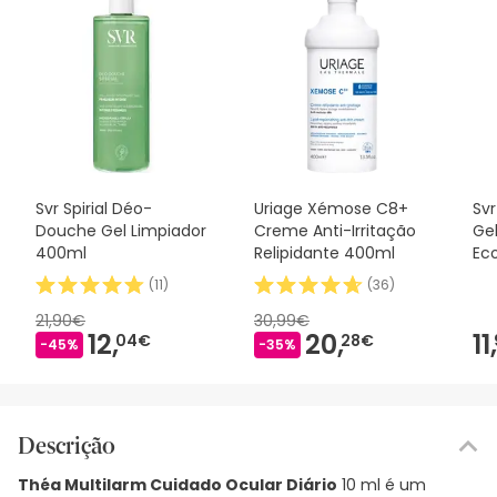
Svr Spirial Déo-
Uriage Xémose C8+
Svr
Douche Gel Limpiador
Creme Anti-Irritação
Ge
400ml
Relipidante 400ml
Ec
(
11
)
(
36
)
21,90€
30,99€
12,
20,
11,
04€
28€
-45%
-35%
Descrição
Théa Multilarm Cuidado Ocular Diário
10 ml é um