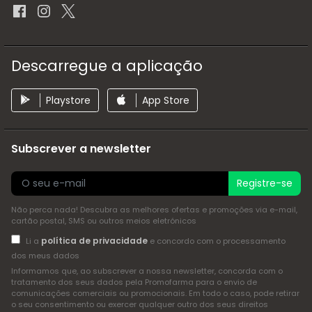
Descarregue a aplicação
Playstore
App Store
Subscrever a newsletter
Registre-se
Não perca nada! Descubra as melhores ofertas e promoções via e-mail,
cartão postal, SMS ou outros meios eletrónicos
política de privacidade
Li a
e concordo com o processamento
dos meus dados
Informamos que, ao subscrever a nossa newsletter, concorda com o
tratamento dos seus dados pela Promofarma para o envio de
comunicações comerciais ou promocionais. Em todo o caso, pode retirar
o seu consentimento ou exercer qualquer outro dos seus direitos