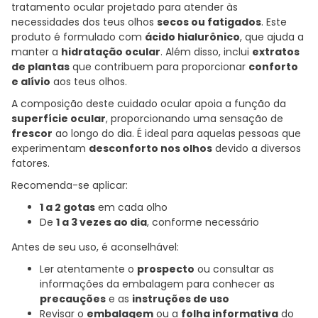
tratamento ocular projetado para atender às
necessidades dos teus olhos
secos ou fatigados
. Este
produto é formulado com
ácido hialurônico
, que ajuda a
manter a
hidratação ocular
. Além disso, inclui
extratos
de plantas
que contribuem para proporcionar
conforto
e alívio
aos teus olhos.
A composição deste cuidado ocular apoia a função da
superfície ocular
, proporcionando uma sensação de
frescor
ao longo do dia. É ideal para aquelas pessoas que
experimentam
desconforto nos olhos
devido a diversos
fatores.
Recomenda-se aplicar:
1 a 2 gotas
em cada olho
De
1 a 3 vezes ao dia
, conforme necessário
Antes de seu uso, é aconselhável:
Ler atentamente o
prospecto
ou consultar as
informações da embalagem para conhecer as
precauções
e as
instruções de uso
Revisar o
embalagem
ou a
folha informativa
do