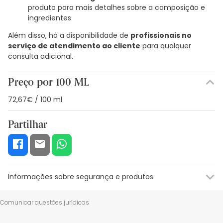
produto para mais detalhes sobre a composição e
ingredientes
Além disso, há a disponibilidade de
profissionais no
serviço de atendimento ao cliente
para qualquer
consulta adicional.
Preço por 100 ML
72,67€ / 100 ml
Partilhar
Informações sobre segurança e produtos
Recursos de segurança visual
Dados do fabricante
Gestor o
Comunicar questões jurídicas
Recursos de segurança visual