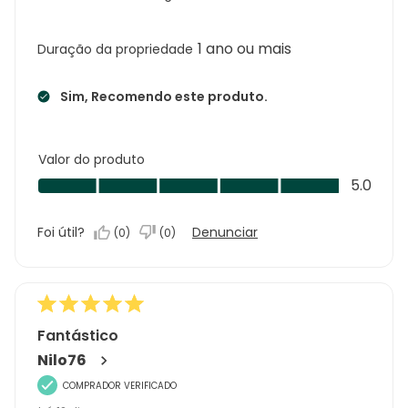
1 ano ou mais
Duração da propriedade
Sim, Recomendo este produto.
Valor do produto
Valor
5.0
do
produto,
Foi útil?
Denunciar
(
0
)
(
0
)
5.0
em
5
Fantástico
Nilo76
COMPRADOR VERIFICADO