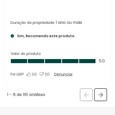
1 ano ou mais
Duração da propriedade
Sim, Recomendo este produto.
Valor do produto
Valor
5.0
do
produto,
Foi útil?
Denunciar
(
0
)
(
0
)
5.0
em
5
1
–
8 de 161
análises
Anterior
Seguin
análi
análise