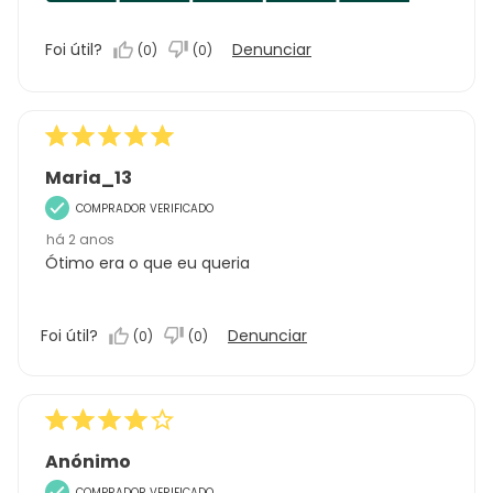
do
produto,
Foi útil?
Denunciar
(
0
)
(
0
)
5.0
em
5
Maria_13
COMPRADOR VERIFICADO
há 2 anos
Ótimo era o que eu queria
Foi útil?
Denunciar
(
0
)
(
0
)
Anónimo
COMPRADOR VERIFICADO