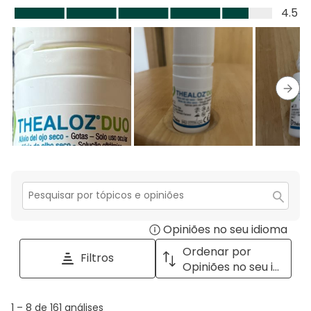
estrelas.
1
Valor
4.5
estrela.
do
produto,
4.5
em
5
Segu
Secção
para
Opiniões no seu idioma
Disp
pesquisar
tópicos
a
Ordenar por
Filtros
e
pop
Opiniões no seu idioma
opiniões
with
info
1
1
–
8 de 161
análises
abou