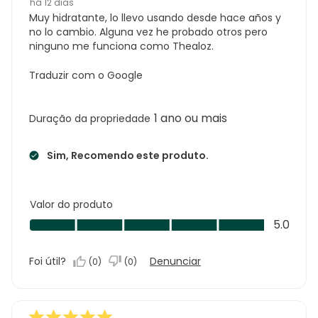
há 12 dias
Muy hidratante, lo llevo usando desde hace años y
no lo cambio. Alguna vez he probado otros pero
ninguno me funciona como Thealoz.
Traduzir com o Google
1 ano ou mais
Duração da propriedade
Sim, Recomendo este produto.
Valor do produto
Valor
5.0
do
produto,
Foi útil?
Denunciar
(
0
)
(
0
)
5.0
em
5