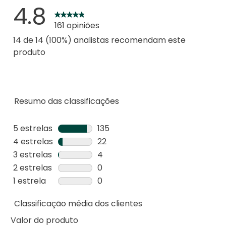
4.8
161 opiniões
14 de 14 (100%) analistas recomendam este
produto
Resumo das classificações
5 estrelas
estrelas
135
135
4 estrelas
estrelas
22
análises
22
3 estrelas
estrelas
4
com
análises
4
2 estrelas
estrelas
0
5
com
análises
0
1 estrela
estrelas
0
estrelas.
4
com
análise
0
estrelas.
3
Classificação média dos clientes
com
análise
estrelas.
2
com
Valor do produto