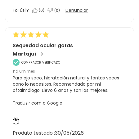
produto,
Foi útil?
Denunciar
(
0
)
(
0
)
5.0
em
5
Sequedad ocular gotas
Martajui
COMPRADOR VERIFICADO
há um mês
Para ojo seco, hidratación natural y tantas veces
cono lo necesites. Recomendado por mi
oftalmólogo. Llevo 6 años y son las mejores.
Traduzir com o Google
Produto testado :
30/05/2026