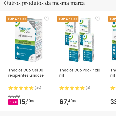
Outros produtos da mesma marca
TOP Choice
TOP Choice
TOP
Thealoz Duo Gel 30
Thealoz Duo Pack 4x10
Th
recipientes unidose
ml
ml
(
35
)
(
3
)
18,50€
15,
67,
3
30€
49€
-17%