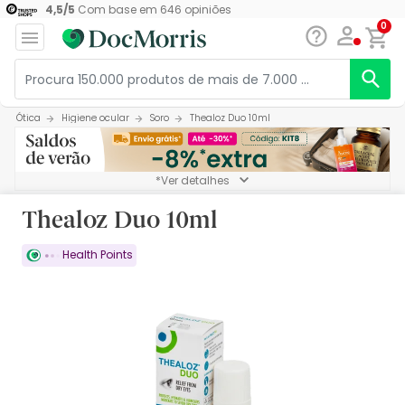
4,5
/
5
Com base em
646
opiniões
0
Ótica
Higiene ocular
Soro
Thealoz Duo 10ml
*Ver detalhes
Thealoz Duo 10ml
Health Points