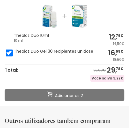
12,
Thealoz Duo 10ml
79€
10 ml
14,50€
16,
Thealoz Duo Gel 30 recipientes unidose
99€
18,50€
29,
78€
Total:
33,00€
Você salva
3,22€
Adicionar os 2
Outros utilizadores também compraram