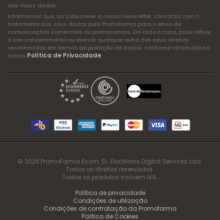
dos meus dados
Informamos que, ao subscrever a nossa newsletter, concorda com o
tratamento dos seus dados pela Promofarma para o envio de
comunicações comerciais ou promocionais. Em todo o caso, pode retirar
o seu consentimento ou exercer qualquer outro dos seus direitos
reconhecidos em termos de proteção de dados, conforme informado na
Política de Privacidade
nossa
.
© 2026 PromoFarma Ecom, SL. DocMorris Digital Services, Lda.
Todos os direitos reservados.
Todos os produtos incluem IVA.
Política de privacidade
Condições de utilização
Condições de contratação da Promofarma
Política de Cookies