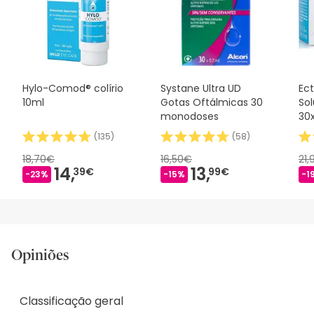
Hylo-Comod® colírio
Systane Ultra UD
Ect
10ml
Gotas Oftálmicas 30
So
monodoses
30
(
135
)
(
58
)
18,70€
16,50€
21
14,
13,
39€
99€
-23%
-15%
-1
Opiniões
Classificação geral