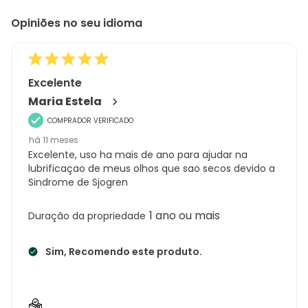
to
Regi
Opiniões no seu idioma
8
Sort.
de
161
análises
Excelente
Maria Estela
COMPRADOR VERIFICADO
há 11 meses
Excelente, uso ha mais de ano para ajudar na
lubrificaçao de meus olhos que sao secos devido a
Sindrome de Sjogren
1 ano ou mais
Duração da propriedade
Sim, Recomendo este produto.