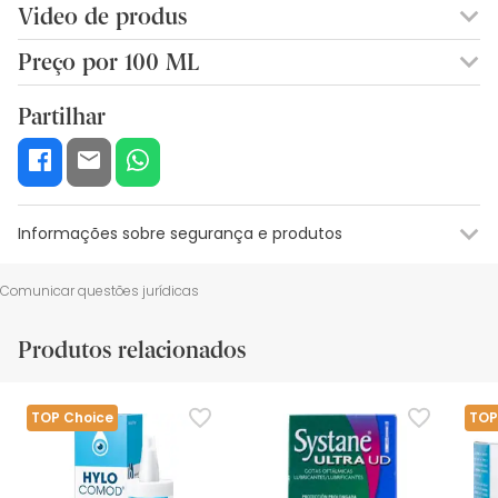
Video de produs
Preço por 100 ML
127,90€ / 100 ml
Partilhar
Informações sobre segurança e produtos
Informações sobre o rótulo
Recursos de segurança visual
Da
Comunicar questões jurídicas
Informações sobre o rótulo
Produtos relacionados
Não utilizar THEALOZ DUO em caso de antecedentes de
alergia a algum dos ingredientes. Casos raros de irritação
ocular moderada.
TOP Choice
TOP