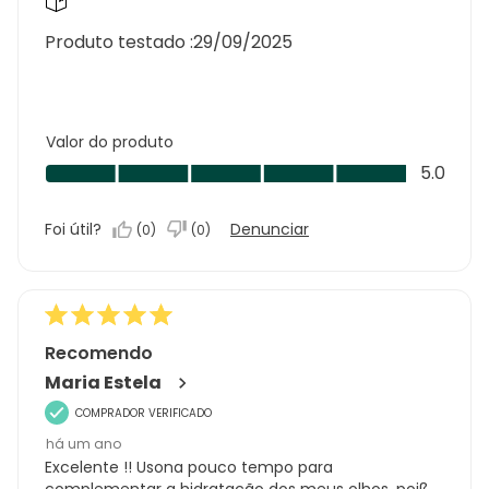
Produto testado :
29/09/2025
Valor do produto
Valor
5.0
do
produto,
Foi útil?
Denunciar
(
0
)
(
0
)
5.0
em
5
Recomendo
Maria Estela
COMPRADOR VERIFICADO
há um ano
Excelente !! Usona pouco tempo para
complementar a hidratação dos meus olhos ,poiß