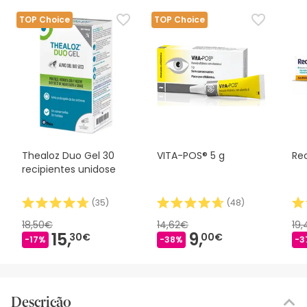
TOP Choice
TOP Choice
Thealoz Duo Gel 30
VITA-POS® 5 g
Re
recipientes unidose
(
35
)
(
48
)
18,50€
14,62€
19
15,
9,
30€
00€
-17%
-38%
-3
Descrição