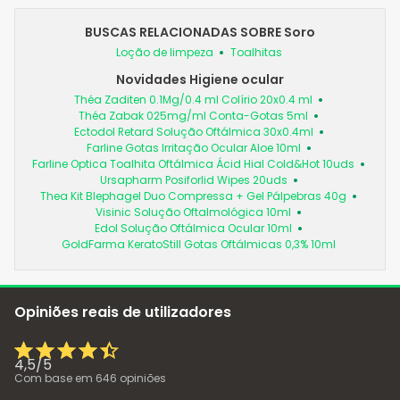
BUSCAS RELACIONADAS SOBRE Soro
Loção de limpeza
Toalhitas
Novidades Higiene ocular
Théa Zaditen 0.1Mg/0.4 ml Colírio 20x0.4 ml
Théa Zabak 025mg/ml Conta-Gotas 5ml
Ectodol Retard Solução Oftálmica 30x0.4ml
Farline Gotas Irritação Ocular Aloe 10ml
Farline Optica Toalhita Oftálmica Ácid Hial Cold&Hot 10uds
Ursapharm Posiforlid Wipes 20uds
Thea Kit Blephagel Duo Compressa + Gel Pálpebras 40g
Visinic Solução Oftalmológica 10ml
Edol Solução Oftálmica Ocular 10ml
GoldFarma KeratoStill Gotas Oftálmicas 0,3% 10ml
Opiniões reais de utilizadores
4,5
/
5
Com base em
646
opiniões