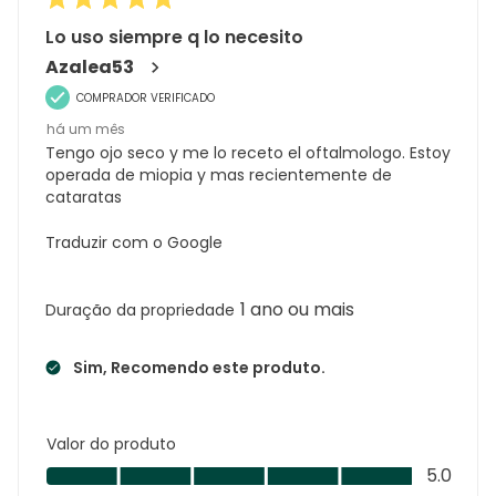
Lo uso siempre q lo necesito
Azalea53
COMPRADOR VERIFICADO
há um mês
Tengo ojo seco y me lo receto el oftalmologo. Estoy
operada de miopia y mas recientemente de
cataratas
Traduzir com o Google
1 ano ou mais
Duração da propriedade
Sim, Recomendo este produto.
Valor do produto
Valor
5.0
do