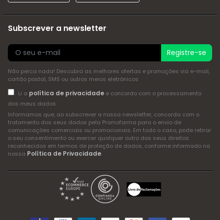
Subscrever a newsletter
Registre-se
Não perca nada! Descubra as melhores ofertas e promoções via e-mail,
cartão postal, SMS ou outros meios eletrónicos
política de privacidade
Li a
e concordo com o processamento
dos meus dados
Informamos que, ao subscrever a nossa newsletter, concorda com o
tratamento dos seus dados pela Promofarma para o envio de
comunicações comerciais ou promocionais. Em todo o caso, pode retirar
o seu consentimento ou exercer qualquer outro dos seus direitos
reconhecidos em termos de proteção de dados, conforme informado na
Política de Privacidade
nossa
.