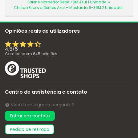
Farline Mordedor Bebé +0M Azul 1 Unidade
Chicco Escova Dentes Azul + Mostarda 6-36M 2 Unidades
Opiniões reais de utilizadores
4,5
/
5
Com base em
645
opiniões
Centro de assistência e contato
Você tem alguma pergunta?
Entrar em contato
pedido de retirada