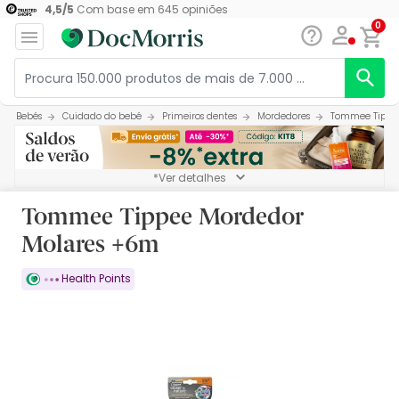
4,5
/
5
Com base em
645
opiniões
0
Bebés
Cuidado do bebé
Primeiros dentes
Mordedores
Tommee Tippe
*Ver detalhes
Tommee Tippee Mordedor
Molares +6m
Health Points