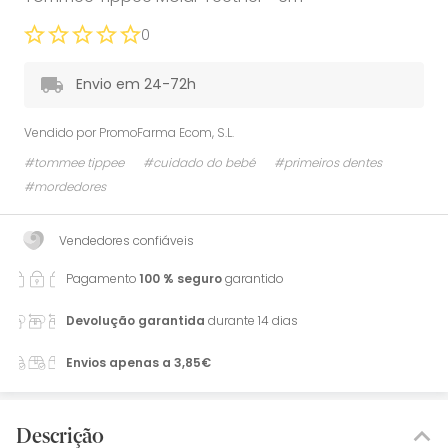
0
Envio em 24-72h
Vendido por
PromoFarma Ecom, S.L.
#tommee tippee
#cuidado do bebé
#primeiros dentes
#mordedores
Vendedores confiáveis
Pagamento
100 % seguro
garantido
Devolução garantida
durante 14 dias
Envios apenas a 3,85€
Descrição