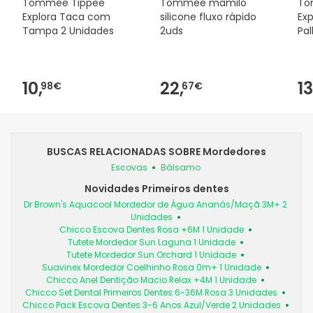
Tommee Tippee
Tommee mamilo
To
Explora Taca com
silicone fluxo rápido
Exp
Tampa 2 Unidades
2uds
Pa
Co
10,
22,
13
98€
67€
BUSCAS RELACIONADAS SOBRE Mordedores
Escovas
Bálsamo
Novidades Primeiros dentes
Dr Brown's Aquacool Mordedor de Água Ananás/Maçã 3M+ 2
Unidades
Chicco Escova Dentes Rosa +6M 1 Unidade
Tutete Mordedor Sun Laguna 1 Unidade
Tutete Mordedor Sun Orchard 1 Unidade
Suavinex Mordedor Coelhinho Rosa 0m+ 1 Unidade
Chicco Anel Dentição Macio Relax +4M 1 Unidade
Chicco Set Dental Primeiros Dentes 6-36M Rosa 3 Unidades
Chicco Pack Escova Dentes 3-6 Anos Azul/Verde 2 Unidades