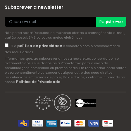
Subscrever a newsletter
Registre-se
Não perca nada! Descubra as melhores ofertas e promoções via e-mail,
cartão postal, SMS ou outros meios eletrónicos
política de privacidade
Li a
e concordo com o processamento
dos meus dados
Informamos que, ao subscrever a nossa newsletter, concorda com o
tratamento dos seus dados pela Promofarma para o envio de
comunicações comerciais ou promocionais. Em todo o caso, pode retirar
o seu consentimento ou exercer qualquer outro dos seus direitos
reconhecidos em termos de proteção de dados, conforme informado na
Política de Privacidade
nossa
.