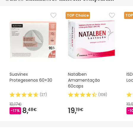
TOP Choice
TOP
Suavinex
Natalben
ISD
Protegesenos 60+30
Amamentação
Lo
60caps
(
27
)
(
108
)
10,17€
19,
8,
19,
48€
19€
-17%
-1