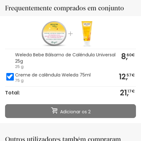
Frequentemente comprados em conjunto
8,
Weleda Bebe Bálsamo de Caléndula Universal
60€
25g
25 g
12,
Creme de calêndula Weleda 75ml
57€
75 g
21,
17€
Total:
Adicionar os 2
Outros utilizadores também compraram