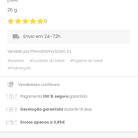
25 g
13
Envio em 24-72h
Vendido por
PromoFarma Ecom, S.L.
#weleda
#cuidado do bebé
#higiene do bebé
#hidratação
Vendedores confiáveis
Pagamento
100 % seguro
garantido
Devolução garantida
durante 14 dias
Envios apenas a 3,85€