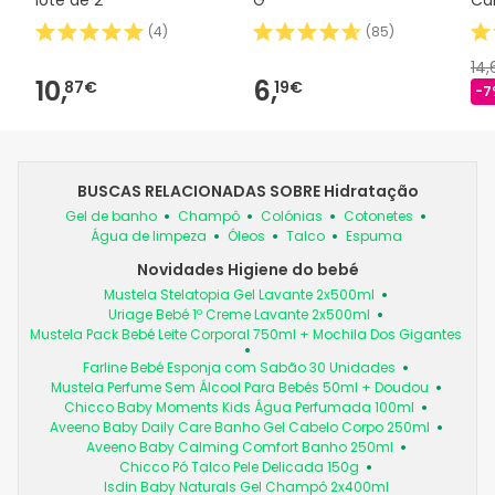
(
4
)
(
85
)
14
10,
6,
87€
19€
-7
BUSCAS RELACIONADAS SOBRE Hidratação
Gel de banho
Champô
Colónias
Cotonetes
Água de limpeza
Óleos
Talco
Espuma
Novidades Higiene do bebé
Mustela Stelatopia Gel Lavante 2x500ml
Uriage Bebé 1º Creme Lavante 2x500ml
Mustela Pack Bebé Leite Corporal 750ml + Mochila Dos Gigantes
Farline Bebé Esponja com Sabão 30 Unidades
Mustela Perfume Sem Álcool Para Bebés 50ml + Doudou
Chicco Baby Moments Kids Água Perfumada 100ml
Aveeno Baby Daily Care Banho Gel Cabelo Corpo 250ml
Aveeno Baby Calming Comfort Banho 250ml
Chicco Pó Talco Pele Delicada 150g
Isdin Baby Naturals Gel Champô 2x400ml