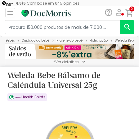
4,5
/
5
Com base em
645
opiniões
0
Bebés
Cuidado do bebé
Higiene do bebé
Hidratação
Weleda Bebe B
*Ver detalhes
Weleda Bebe Bálsamo de
Caléndula Universal 25g
Health Points