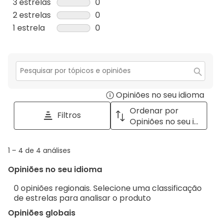
análises
1
3 estrelas
estrelas
0
com
análise
0
2 estrelas
estrelas
0
5
com
análise
0
1 estrela
estrelas
0
estrelas.
4
com
análise
0
estrelas.
3
com
análise
estrelas.
2
com
estrelas.
1
Secção
para
estrela.
Opiniões no seu idioma
Disp
pesquisar
tópicos
a
Ordenar por
Filtros
e
pop
Opiniões no seu idioma
opiniões
with
info
1
1
–
4 de 4
análises
abou
to
Regi
Opiniões no seu idioma
4
Sort.
de
0 opiniões regionais. Selecione uma classificação
4
de estrelas para analisar o produto
análises
Opiniões globais