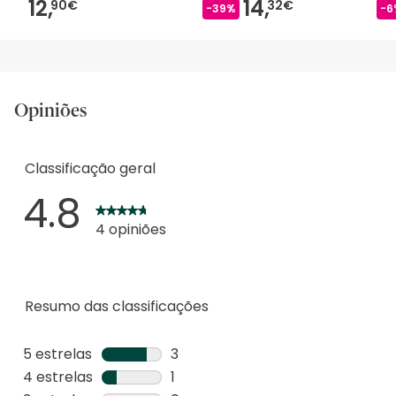
12,
14,
90€
32€
-39%
-6
Opiniões
Classificação geral
4.8
4 opiniões
Resumo das classificações
5 estrelas
estrelas
3
3
4 estrelas
estrelas
1