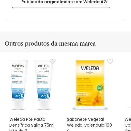
Publicado originalmente em Weleda AG
Outros produtos da mesma marca
Weleda Pte Pasta
Sabonete Vegetal
We
Dentífrica Salina 75ml
Weleda Calendula 100
Ca
lote de 2
G
Ca