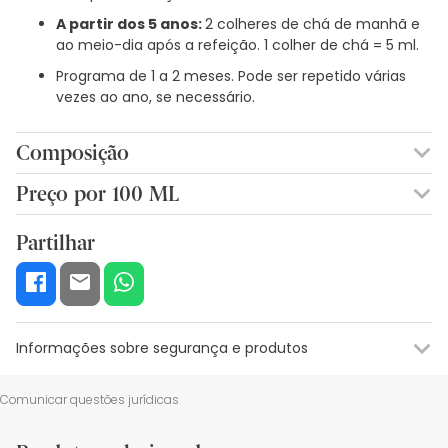
A partir dos 5 anos:
2 colheres de chá de manhã e
ao meio-dia após a refeição. 1 colher de chá = 5 ml.
Programa de 1 a 2 meses. Pode ser repetido várias
vezes ao ano, se necessário.
Composição
NÉCTAR DE AGAVE, FIBRAS DE ACÁCIA, EXTRACTOS DE
Preço por 100 ML
PLANTAS HIDROGLICERINA, MARACUJÁ, ERVA-CIDREIRA, ERVA-
9,56€ / 100 ml
CIDREIRA, GENCIANA, LÚPULO, LARANJA AMARGA, VITAMINA B6,
Partilhar
GLUCONATO DE MAGNÉSIO, DIFOSFATO DE SÓDIO,
CONCENTRADO NATURAL DE GROSELHA NEGRA.
Informações sobre segurança e produtos
Informações sobre o rótulo
Recursos de segurança visual
Da
Comunicar questões jurídicas
Informações sobre o rótulo