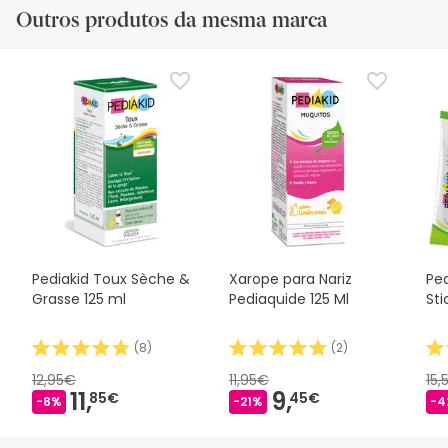
Outros produtos da mesma marca
Pediakid Toux Sèche &
Xarope para Nariz
Pe
Grasse 125 ml
Pediaquide 125 Ml
Sti
(
8
)
(
2
)
12,95€
11,95€
15,
11,
9,
85€
45€
-8%
-21%
-4