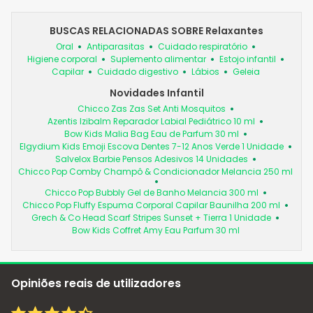
BUSCAS RELACIONADAS SOBRE Relaxantes
Oral
Antiparasitas
Cuidado respiratório
Higiene corporal
Suplemento alimentar
Estojo infantil
Capilar
Cuidado digestivo
Lábios
Geleia
Novidades Infantil
Chicco Zas Zas Set Anti Mosquitos
Azentis Izibalm Reparador Labial Pediátrico 10 ml
Bow Kids Malia Bag Eau de Parfum 30 ml
Elgydium Kids Emoji Escova Dentes 7-12 Anos Verde 1 Unidade
Salvelox Barbie Pensos Adesivos 14 Unidades
Chicco Pop Comby Champô & Condicionador Melancia 250 ml
Chicco Pop Bubbly Gel de Banho Melancia 300 ml
Chicco Pop Fluffy Espuma Corporal Capilar Baunilha 200 ml
Grech & Co Head Scarf Stripes Sunset + Tierra 1 Unidade
Bow Kids Coffret Amy Eau Parfum 30 ml
Opiniões reais de utilizadores