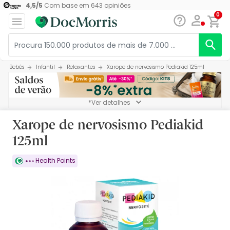
4,5
/
5
Com base em
643
opiniões
0
Bebés
Infantil
Relaxantes
Xarope de nervosismo Pediakid 125ml
*Ver detalhes
Xarope de nervosismo Pediakid
125ml
Health Points