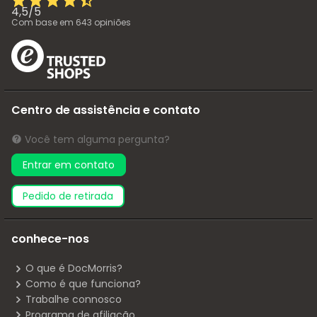
4,5
/
5
Com base em
643
opiniões
Centro de assistência e contato
Você tem alguma pergunta?
Entrar em contato
pedido de retirada
conhece-nos
O que é DocMorris?
Como é que funciona?
Trabalhe connosco
Programa de afiliação