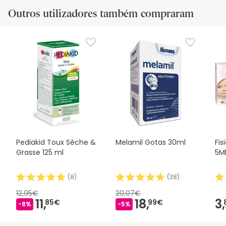
Outros utilizadores também compraram
Pediakid Toux Sèche &
Melamil Gotas 30ml
Fis
Grasse 125 ml
5M
(
8
)
(
38
)
12,95€
20,07€
11,
18,
3,
85€
99€
-8%
-5%