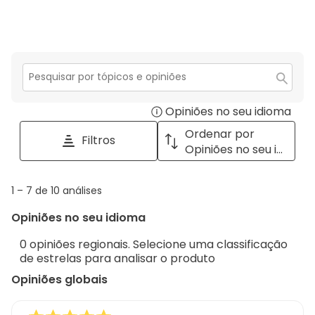
3
co
aná
estr
2
co
estr
1
estr
Secção
para
Opiniões no seu idioma
Disp
pesquisar
tópicos
a
Ordenar por
Filtros
e
pop
Opiniões no seu idioma
opiniões
with
info
1
1
–
7 de 10
análises
abou
to
Regi
Opiniões no seu idioma
7
Sort.
de
0 opiniões regionais. Selecione uma classificação
10
de estrelas para analisar o produto
análises
Opiniões globais