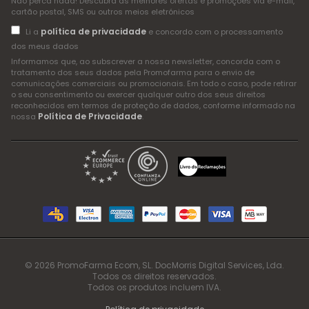
Não perca nada! Descubra as melhores ofertas e promoções via e-mail,
cartão postal, SMS ou outros meios eletrónicos
política de privacidade
Li a
e concordo com o processamento
dos meus dados
Informamos que, ao subscrever a nossa newsletter, concorda com o
tratamento dos seus dados pela Promofarma para o envio de
comunicações comerciais ou promocionais. Em todo o caso, pode retirar
o seu consentimento ou exercer qualquer outro dos seus direitos
reconhecidos em termos de proteção de dados, conforme informado na
Política de Privacidade
nossa
.
© 2026 PromoFarma Ecom, SL. DocMorris Digital Services, Lda.
Todos os direitos reservados.
Todos os produtos incluem IVA.