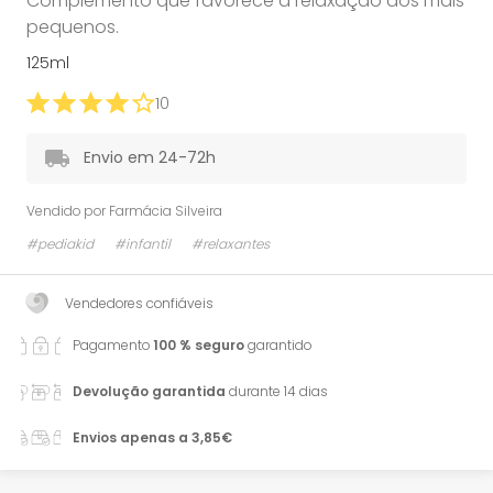
Complemento que favorece a relaxação dos mais
pequenos.
125ml
10
Envio em 24-72h
Vendido por
Farmácia Silveira
#pediakid
#infantil
#relaxantes
Vendedores confiáveis
Pagamento
100 % seguro
garantido
Devolução garantida
durante 14 dias
Envios apenas a 3,85€