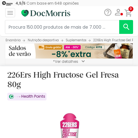
4,5
/
5
Com base em
648
opiniões
0
Ervanária
Nutrição desportiva
Suplementos
226Ers High Fructose Gel Fre
*Ver detalhes
226Ers High Fructose Gel Fresa
80g
Health Points