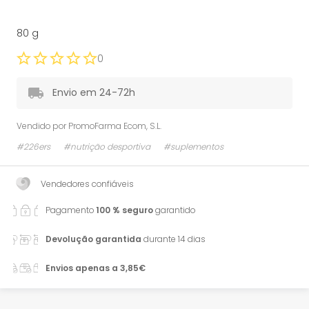
80 g
0
Envio em 24-72h
Vendido por
PromoFarma Ecom, S.L.
#226ers
#nutrição desportiva
#suplementos
Vendedores confiáveis
Pagamento
100 % seguro
garantido
Devolução garantida
durante 14 dias
Envios apenas a 3,85€