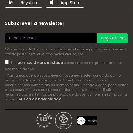
Playstore
App Store
Subscrever a newsletter
Registre-se
Não perca nada! Descubra as melhores ofertas e promoções via e-mail,
cartão postal, SMS ou outros meios eletrónicos
política de privacidade
Li a
e concordo com o processamento
dos meus dados
Informamos que, ao subscrever a nossa newsletter, concorda com o
tratamento dos seus dados pela Promofarma para o envio de
comunicações comerciais ou promocionais. Em todo o caso, pode retirar
o seu consentimento ou exercer qualquer outro dos seus direitos
reconhecidos em termos de proteção de dados, conforme informado na
Política de Privacidade
nossa
.