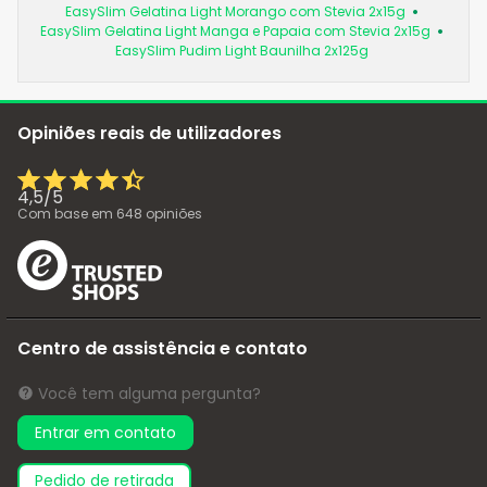
EasySlim Gelatina Light Morango com Stevia 2x15g
EasySlim Gelatina Light Manga e Papaia com Stevia 2x15g
EasySlim Pudim Light Baunilha 2x125g
Opiniões reais de utilizadores
4,5
/
5
Com base em
648
opiniões
Centro de assistência e contato
Você tem alguma pergunta?
Entrar em contato
pedido de retirada