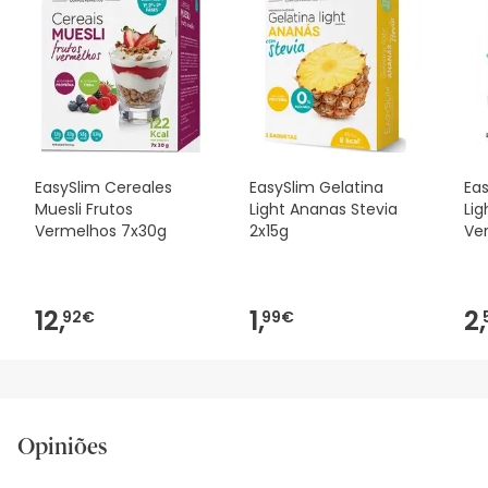
EasySlim Cereales
EasySlim Gelatina
Eas
Muesli Frutos
Light Ananas Stevia
Lig
Vermelhos 7x30g
2x15g
Ve
2x1
12,
1,
2,
92€
99€
Opiniões