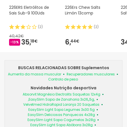
226ERS Eletrólitos de
226Ers Chew Salts
22
Sais Sub-9 100Uds
Limón 13comp
Sal
(
2
)
(
2
)
40,42€
35,
6,
3
18€
44€
-13%
BUSCAS RELACIONADAS SOBRE Suplementos
Aumento da massa muscular
Recuperadores musculares
Controlo de peso
Novidades Nutrição desportiva
Absorvit Magnésio Electrolits Saquetas 12x4g
,EasySlim Sopa de Zanahoria 3x26,,5g,
Velvetmed HidraRapid Laranja 20 Saquetas
EasySlim Light Sopa Legumes 3x30.5g
EasySlim Deliciosas Panquecas 4x28g
EasySlim Light Sopa Cogumelos 3x28g
EasySlim Light Sopa Abóbora 3x28g