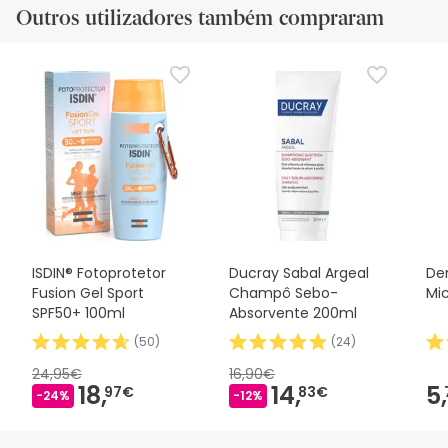
Outros utilizadores também compraram
ISDIN® Fotoprotetor
Ducray Sabal Argeal
Den
Fusion Gel Sport
Champô Sebo-
Mi
SPF50+ 100ml
Absorvente 200ml
(
50
)
(
24
)
24,95€
16,90€
18,
14,
5,
97€
83€
-24%
-12%