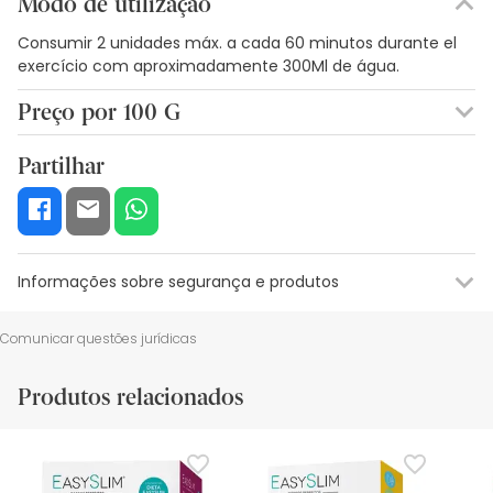
Modo de utilização
Consumir 2 unidades máx. a cada 60 minutos durante el
exercício com aproximadamente 300Ml de água.
Preço por 100 G
4,32€ / 100 g
Partilhar
Informações sobre segurança e produtos
Informações sobre o rótulo
Recursos de segurança visual
Da
Comunicar questões jurídicas
Informações sobre o rótulo
Produtos relacionados
Pode conter xícaras de amendoim e frutos de casca.