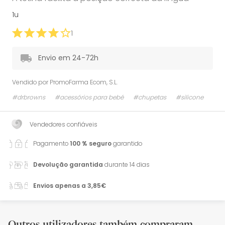
1u
1
Envio em 24-72h
Vendido por
PromoFarma Ecom, S.L.
#drbrowns
#acessórios para bebé
#chupetas
#silicone
Vendedores confiáveis
Pagamento
100 % seguro
garantido
Devolução garantida
durante 14 dias
Envios apenas a 3,85€
Outros utilizadores também compraram