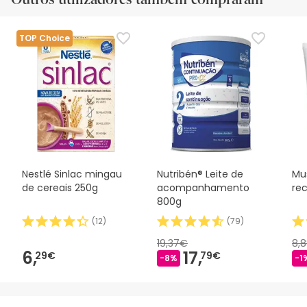
TOP Choice
Nestlé Sinlac mingau
Nutribén® Leite de
Mu
de cereais 250g
acompanhamento
re
800g
(
12
)
(
79
)
19,37€
8,
6,
17,
29€
79€
-8%
-1