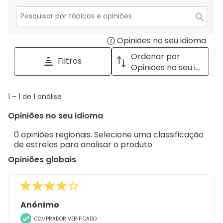
estrelas.
2
com
estrelas.
1
Secção
para
estrela.
Opiniões no seu idioma
Disp
pesquisar
tópicos
a
Ordenar por
Filtros
e
pop
Opiniões no seu idioma
opiniões
with
info
1
1
–
1 de 1
análise
abou
to
Regi
Opiniões no seu idioma
1
Sort.
de
0 opiniões regionais. Selecione uma classificação
1
de estrelas para analisar o produto
análise
Opiniões globais
Anónimo
COMPRADOR VERIFICADO