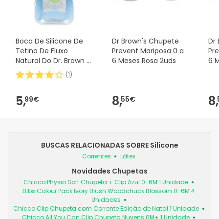
Boca De Silicone De
Dr Brown's Chupete
Dr
Tetina De Fluxo
Prevent Mariposa 0 a
Pr
Natural Do Dr. Brown E
6 Meses Rosa 2uds
6 
Padrão 2uds
(
1
)
5,
8,
8,
99€
55€
BUSCAS RELACIONADAS SOBRE Silicone
Correntes
Látex
Novidades Chupetas
Chicco Physio Soft Chupeta + Clip Azul 0-6M 1 Unidade
Bibs Colour Pack Ivory Blush Woodchuck Blossom 0-6M 4
Unidades
Chicco Clip Chupeta com Corrente Edição de Natal 1 Unidade
Chicco All You Can Clip Chupeta Nuvens 0M+ 1 Unidade