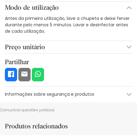
Modo de utilização
Antes da primeira utilização, lave a chupeta e deixe ferver
durante pelo menos 5 minutos. Lavar e desinfectar antes
de cada utilização.
Preço unitário
3,01€ / Unidades
Partilhar
Informações sobre segurança e produtos
Recursos de segurança visual
Dados do fabricante
Gestor o
Comunicar questões jurídicas
Recursos de segurança visual
Produtos relacionados
De momento, não dispomos de imagens de segurança
para este produto, mas estamos a trabalhar nisso.