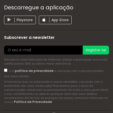
Descarregue a aplicação
Playstore
App Store
Subscrever a newsletter
Registre-se
Não perca nada! Descubra as melhores ofertas e promoções via e-mail,
cartão postal, SMS ou outros meios eletrónicos
política de privacidade
Li a
e concordo com o processamento
dos meus dados
Informamos que, ao subscrever a nossa newsletter, concorda com o
tratamento dos seus dados pela Promofarma para o envio de
comunicações comerciais ou promocionais. Em todo o caso, pode retirar
o seu consentimento ou exercer qualquer outro dos seus direitos
reconhecidos em termos de proteção de dados, conforme informado na
Política de Privacidade
nossa
.