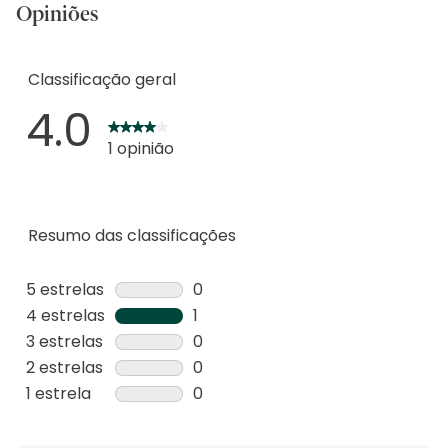
Opiniões
Classificação geral
4.0
1 opinião
Resumo das classificações
5 estrelas
estrelas
0
0
4 estrelas
estrelas
1
análise
1
3 estrelas
estrelas
0
com
análise
0
2 estrelas
estrelas
0
5
com
análise
0
1 estrela
estrelas
0
estrelas.
4
com
análise
0
estrelas.
3
com
análise