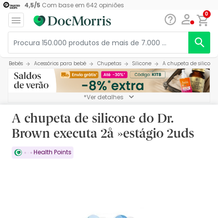
4,5
/
5
Com base em
642
opiniões
0
Bebés
Acessórios para bebé
Chupetas
Silicone
A chupeta de silicone
*Ver detalhes
A chupeta de silicone do Dr.
Brown executa 2å »estágio 2uds
Health Points