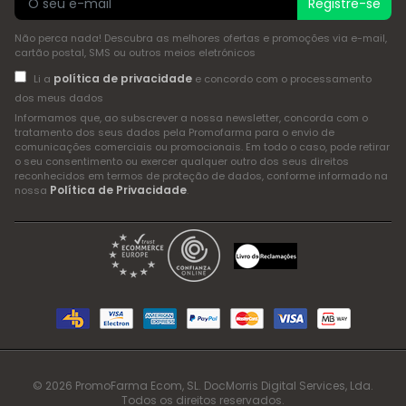
Registre-se
Não perca nada! Descubra as melhores ofertas e promoções via e-mail,
cartão postal, SMS ou outros meios eletrónicos
política de privacidade
Li a
e concordo com o processamento
dos meus dados
Informamos que, ao subscrever a nossa newsletter, concorda com o
tratamento dos seus dados pela Promofarma para o envio de
comunicações comerciais ou promocionais. Em todo o caso, pode retirar
o seu consentimento ou exercer qualquer outro dos seus direitos
reconhecidos em termos de proteção de dados, conforme informado na
Política de Privacidade
nossa
.
© 2026 PromoFarma Ecom, SL. DocMorris Digital Services, Lda.
Todos os direitos reservados.