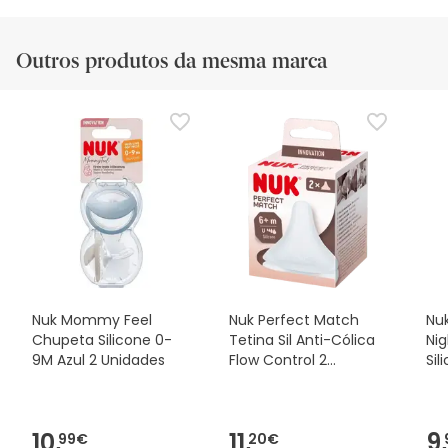
análise
Outros produtos da mesma marca
Nuk Mommy Feel
Nuk Perfect Match
Nuk
Chupeta Silicone 0-
Tetina Sil Anti-Cólica
Ni
9M Azul 2 Unidades
Flow Control 2
Sil
Unidades
2u
10,
11,
9,
99€
20€