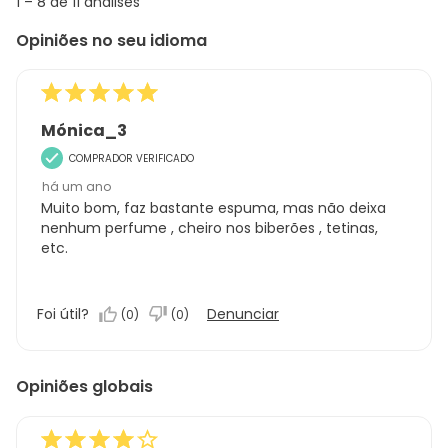
1
1
–
8 de 11
análises
abou
to
Regi
Opiniões no seu idioma
8
Sort.
de
11
análises
Mónica_3
COMPRADOR VERIFICADO
há um ano
Muito bom, faz bastante espuma, mas não deixa
nenhum perfume , cheiro nos biberões , tetinas,
etc.
Foi útil?
Denunciar
(
0
)
(
0
)
Opiniões globais