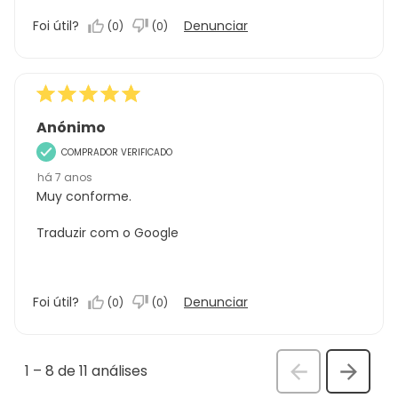
Foi útil?
Denunciar
(
0
)
(
0
)
Anónimo
COMPRADOR VERIFICADO
há 7 anos
Muy conforme.
Traduzir com o Google
Foi útil?
Denunciar
(
0
)
(
0
)
1
–
8 de 11
análises
Anterior
Seguin
análi