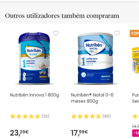
Outros utilizadores também compraram
TOP
Nutribén Innova 1 800g
Nutribén® Natal 0-6
Pu
meses 800g
Sei
(
25
)
(
65
)
14
23,
17,
29€
99€
-1