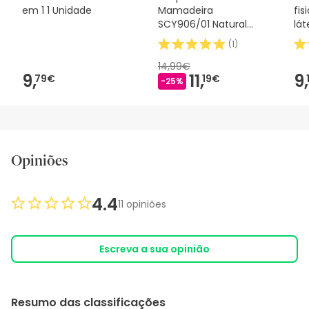
em 1 1 Unidade
Mamadeira
fis
SCY906/01 Natural
lát
Response 330ml
nor
(
1
)
14,99€
9,
11,
9,
79€
19€
-25%
Opiniões
4.4
11 opiniões
Escreva a sua opinião
Resumo das classificações