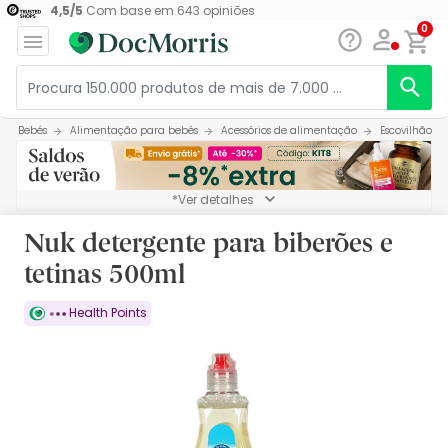
4,5
/
5
Com base em
643
opiniões
0
Bebés
Alimentação para bebés
Acessórios de alimentação
Escovilhão b
*Ver detalhes
Nuk detergente para biberões e
tetinas 500ml
Health Points