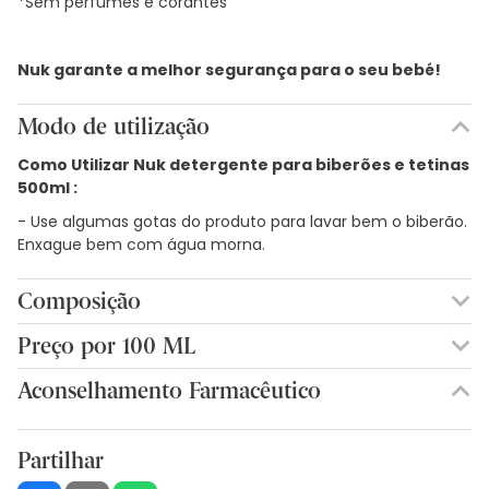
*Sem perfumes e corantes
Nuk garante a melhor segurança para o seu bebé!
Modo de utilização
Como Utilizar Nuk detergente para biberões e tetinas
500ml :
- Use algumas gotas do produto para lavar bem o biberão.
Enxague bem com água morna.
Composição
Composição
Preço por 100 ML
ENZIMI, FORMIC ACID, POTASSIUM SORBATE.
0,67€ / 100 ml
Aconselhamento Farmacêutico
Partilhar