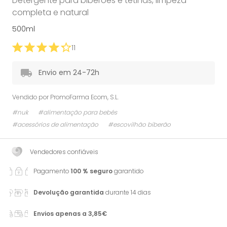
Detergente para biberões e tetinas, limpeza
completa e natural
500ml
11
Envio em 24-72h
Vendido por
PromoFarma Ecom, S.L.
#nuk
#alimentação para bebés
#acessórios de alimentação
#escovilhão biberão
Vendedores confiáveis
Pagamento
100 % seguro
garantido
Devolução garantida
durante 14 dias
Envios apenas a 3,85€