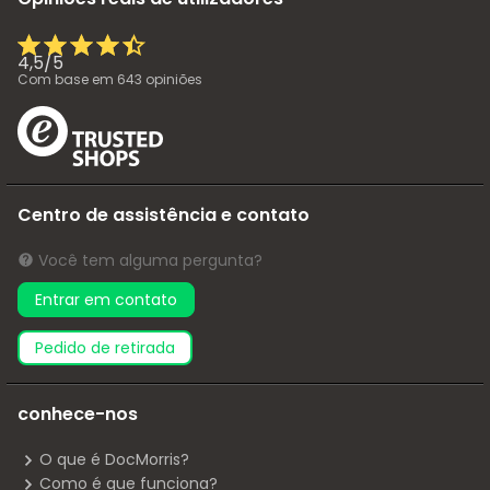
4,5
/
5
Com base em
643
opiniões
Centro de assistência e contato
Você tem alguma pergunta?
Entrar em contato
pedido de retirada
conhece-nos
O que é DocMorris?
Como é que funciona?