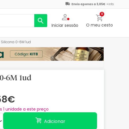
Envio apenas a 3,85€
+info
0
O meu cesto
Iniciar sessão
Silicona 0-6M 1ud
 0-6M 1ud
58€
as
1
unidade a este preço
Adicionar