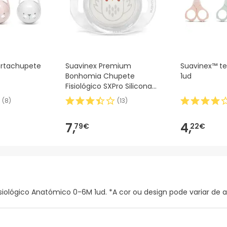
ortachupete
Suavinex Premium
Suavinex™ tes
Bonhomia Chupete
1ud
Fisiológico SXPro Silicona
0-6M 1ud
(
8
)
(
13
)
7,
4,
79€
22€
ológico Anatómico 0-6M 1ud. *A cor ou design pode variar de a