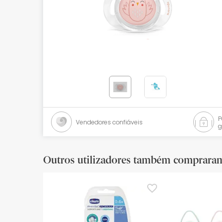
Bebés
Ótica
Ortopedia
Ervanária
Cosmética natural
Promoções
Vendedores confiáveis
g
Marcas
Mais vendidos
Outros utilizadores também comprara
Health points
Blog