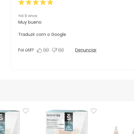
estrela.
há 9 anos
Muy bueno
Traduzir com o Google
Foi útil?
Denunciar
(
0
)
(
0
)