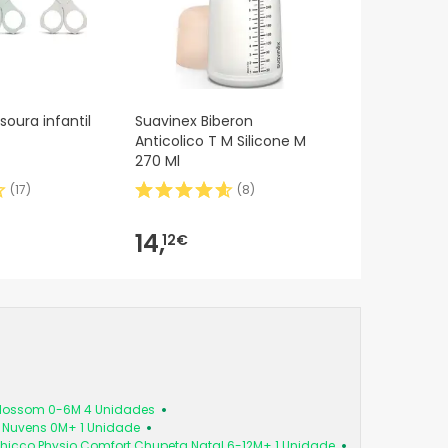
oura infantil
Suavinex Biberon
Anticolico T M Silicone M
270 Ml
(
17
)
(
8
)
14,
12€
 Blossom 0-6M 4 Unidades
a Nuvens 0M+ 1 Unidade
hicco Physio Comfort Chupeta Natal 6-12M+ 1 Unidade