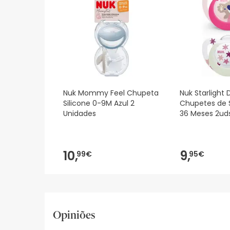
Nuk Mommy Feel Chupeta
Nuk Starlight 
Silicone 0-9M Azul 2
Chupetes de S
Unidades
36 Meses 2ud
10,
9,
99€
95€
Opiniões