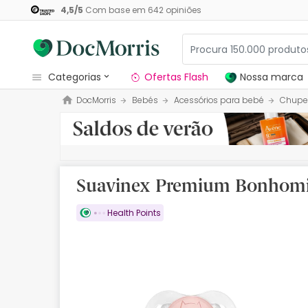
4,5
/
5
Com base em
642
opiniões
categorias
Ofertas Flash
Nossa marca
DocMorris
Bebés
Acessórios para bebé
Chupe
Dermocosmetica
Nossa marca
Solares
Suavinex Premium Bonhomia
Medicamentos
Health Points
Cosmética
Saúde
Higiene
Dietética