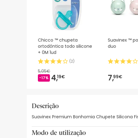
Chicco ™ chupeta
Suavinex ™ p
ortodôntica todo silicone
duo
+ 0M 1ud
(
2
)
5,05€
4,
7,
19€
99€
-17%
Descrição
Suavinex Premium Bonhomia Chupete Silicona Fisi
Modo de utilização