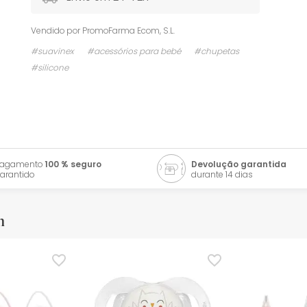
Vendido por
PromoFarma Ecom, S.L.
#suavinex
#acessórios para bebé
#chupetas
#silicone
Pagamento
100 % seguro
Devolução garantida
arantido
durante 14 dias
m