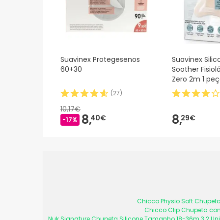
Suavinex Protegesenos
Suavinex Sili
60+30
Soother Fisiol
Zero 2m 1 pe
(
27
)
10,17€
8,
8,
40€
29€
-17%
Chicco Physio Soft Chupeta
Chicco Clip Chupeta com
Nuk Signature Chupeta Silicone Tamanho 18-36m 3 2 U