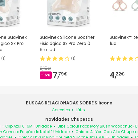
cone Suavinex
Suavinex Silicone Soother
Suavinex™ tes
ógico Sx Pro
Fisiológico Sx Pro Zero 0
1ud
ça
6m 1ud
(
1
)
(
1
)
9,15€
7,
4,
79€
22€
-15%
BUSCAS RELACIONADAS SOBRE Silicone
Correntes
Látex
Novidades Chupetas
 + Clip Azul 0-6M 1 Unidade
Bibs Colour Pack Ivory Blush Woodchuck
 Corrente Edição de Natal 1 Unidade
Chicco All You Can Clip Chupet
nidades
Chicco Physio Ring Chupeta Silicone 4m+ Azul 2 Unidades
C