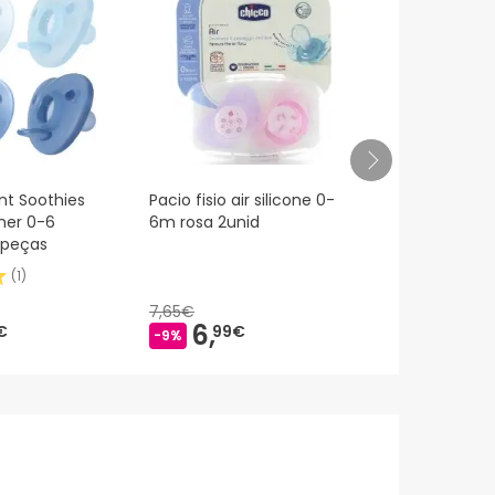
nt Soothies
Pacio fisio air silicone 0-
Philips Avent
ther 0-6
6m rosa 2unid
Chupeta Me
 peças
Unidades
(
1
)
7,65€
11,49€
6,
9,
€
99€
39
-9%
-18%