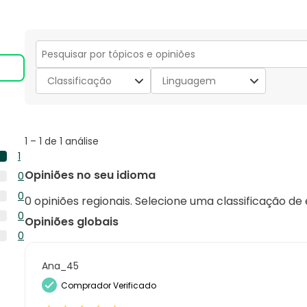
Secção
para
Classificação
Linguagem
pesquisar
tópicos
e
opiniões
1
1
–
1 de 1
análise
to
1
1
1
Opiniões no seu idioma
0
de
análise
0
1
0
com
0 opiniões regionais. Selecione uma classificação de
análise
análise
0
5
0
com
Opiniões globais
análise
estrelas.
0
4
0
com
análise
estrelas.
0
3
com
análise
Ana_45
estrelas.
2
com
Comprador Verificado
estrelas.
1