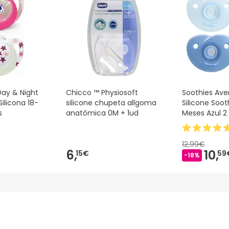
Day & Night
Chicco ™ Physiosoft
Soothies Ave
ilicona 18-
silicone chupeta allgoma
Silicone Soo
s
anatômica 0M + 1ud
Meses Azul 2
12,99€
6,
10,
15€
59
-18%