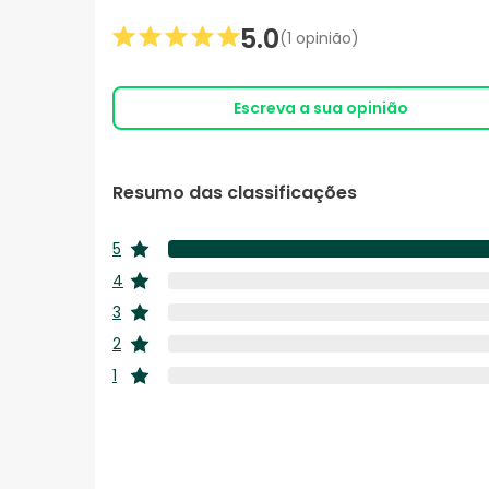
5.0
(1 opinião)
Escreva a sua opinião
Resumo das classificações
5
estrelas
4
estrelas
3
estrelas
2
estrelas
1
estrelas