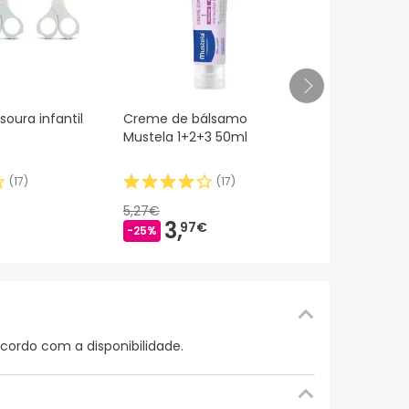
Chicco Phys
oura infantil
Creme de bálsamo
chupeta de
Mustela 1+2+3 50ml
meses 1 pe
(
17
)
(
17
)
5,
85€
5,27€
3,
97€
-25%
cordo com a disponibilidade.