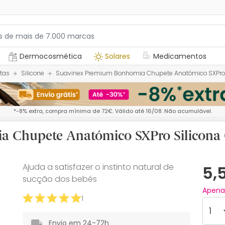
Dermocosmética
Solares
Medicamentos
tas
Silicone
Suavinex Premium Bonhomia Chupete Anatómico SXPro 
*-8% extra, compra mínima de 72€. Válido até 16/08. Não acumulável.
 Chupete Anatómico SXPro Silicona
Ajuda a satisfazer o instinto natural de
5,
sucção dos bebés
Apen
1
Envio em 24-72h