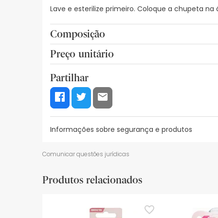
Lave e esterilize primeiro. Coloque a chupeta na
Composição
Tetina, ecrã ou disco de protecção, dispositivo 
Preço unitário
5,58€ / Unidades
Partilhar
Informações sobre segurança e produtos
Recursos de segurança visual
Dados do fabrica
Comunicar questões jurídicas
Recursos de segurança visual
Produtos relacionados
De momento, não dispomos de imagens de segura
actualizações. Entretanto, recomendamos que le
sobre segurança, não hesites em contactar-nos.