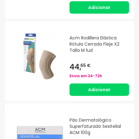
Adicionar
Acm Rodillera Elástica
Rótula Cerrada Fleje X2
Talla M 1ud
44,
65 €
Envio em
24-72h
Adicionar
Pão Dermatológico
Superfaturado Sesitelial
ACM 100g