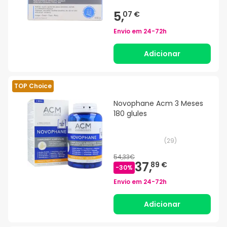
5,
07 €
Envio em
24-72h
Adicionar
TOP Choice
Novophane Acm 3 Meses
180 glules
(
29
)
54,33€
37,
89 €
-
30
%
Envio em
24-72h
Adicionar