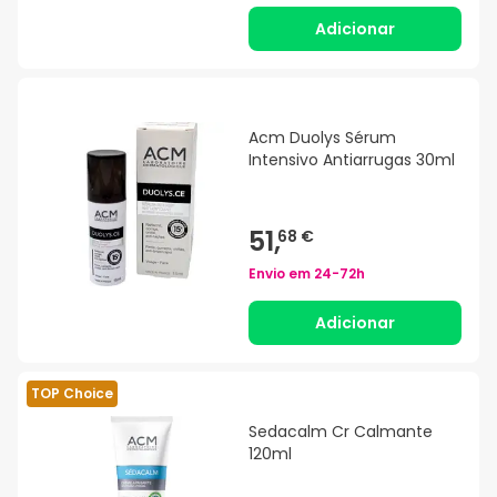
Adicionar
Acm Duolys Sérum
Intensivo Antiarrugas 30ml
51,
68 €
Envio em
24-72h
Adicionar
TOP Choice
Sedacalm Cr Calmante
120ml