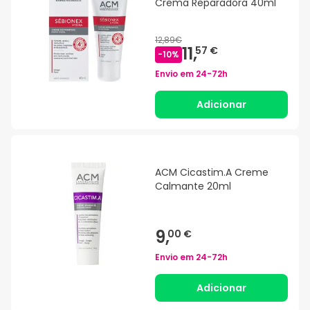
Crema Reparadora 40ml
12,89€
11,
57 €
-
10
%
Envio em
24-72h
Adicionar
ACM Cicastim.A Creme
Calmante 20ml
9,
00 €
Envio em
24-72h
Adicionar