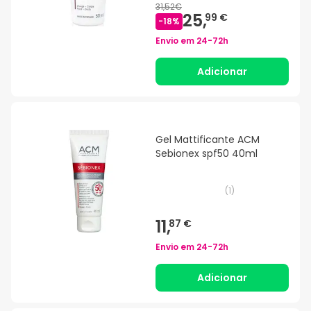
31,52€
25,
99 €
-
18
%
Envio em
24-72h
Adicionar
Gel Mattificante ACM
Sebionex spf50 40ml
(
1
)
11,
87 €
Envio em
24-72h
Adicionar