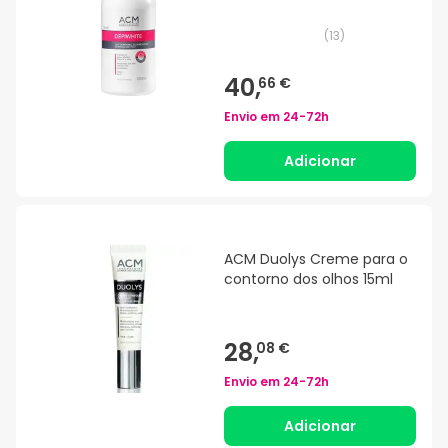
(
13
)
40,
66 €
Envio em
24-72h
Adicionar
ACM Duolys Creme para o
contorno dos olhos 15ml
28,
08 €
Envio em
24-72h
Adicionar