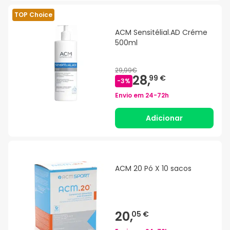
TOP Choice
ACM Sensitélial.AD Créme
500ml
29,99€
28,
99 €
-
3
%
Envio em
24-72h
Adicionar
ACM 20 Pó X 10 sacos
20,
05 €