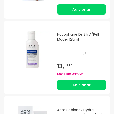
Adicionar
Novophane Ds Sh A/Pell
Moder 125ml
(
1
)
13,
99 €
Envio em
24-72h
Adicionar
Acm Sebionex Hydra