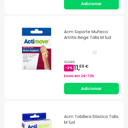
Adicionar
Acm Soporte Muñeca
Artritis Beige Talla M 1ud
(
1
)
12,04€
11,
69 €
-
3
%
Envio em
24-72h
Adicionar
Acm Tobillera Elástica Talla
M 1ud