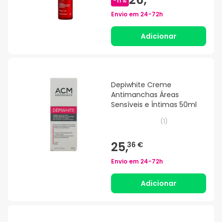
-
11
%
Envio em
24-72h
Adicionar
Depiwhite Creme
Antimanchas Áreas
Sensíveis e Íntimas 50ml
(
1
)
25,
36 €
Envio em
24-72h
Adicionar