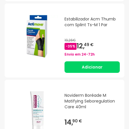
Estabilizador Acm Thumb
com Splint Ts-M 1 Par
19,26€
12,
49 €
-
35
%
Envio em
24-72h
Adicionar
Noviderm Boréade M
Matifying Seboregulation
Care 40ml
14,
90 €