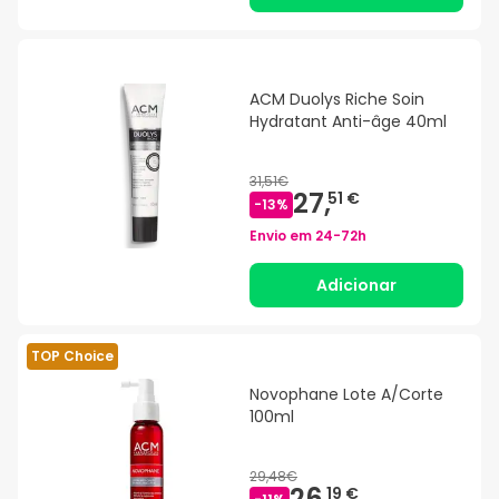
ACM Duolys Riche Soin
Hydratant Anti-âge 40ml
31,51€
27,
51 €
-
13
%
Envio em
24-72h
Adicionar
TOP Choice
Novophane Lote A/Corte
100ml
29,48€
26,
19 €