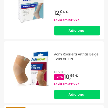
12,
04 €
Envio em
24-72h
Adicionar
Acm Rodillera Artritis Beige
Talla XL 1ud
13,77€
10,
99 €
-
20
%
Envio em
24-72h
Adicionar