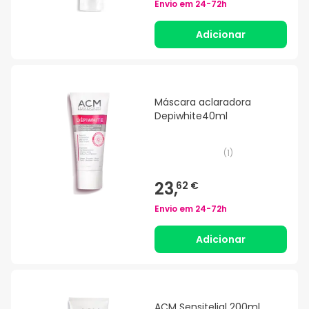
Envio em
24-72h
Adicionar
Máscara aclaradora
Depiwhite40ml
(
1
)
23,
62 €
Envio em
24-72h
Adicionar
ACM Sensitelial 200ml