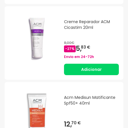
Creme Reparador ACM
Cicastim 20ml
8,00€
5,
83 €
-
27
%
Envio em
24-72h
Adicionar
Acm Medisun Matificante
Spf50+ 40ml
12,
70 €