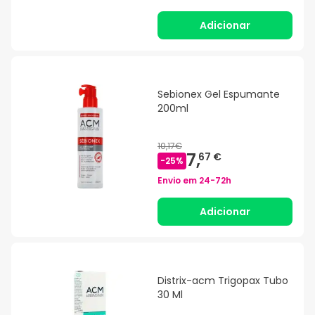
Adicionar
Sebionex Gel Espumante
200ml
10,17€
7,
67 €
-
25
%
Envio em
24-72h
Adicionar
Distrix-acm Trigopax Tubo
30 Ml