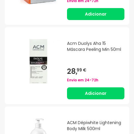
Envio em
24-72h
Adicionar
Acm Duolys Aha 15
Máscara Peeling Min 50ml
28,
99 €
Envio em
24-72h
Adicionar
ACM Dépiwhite Lightening
Body Milk 500ml