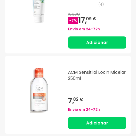
(
4
)
18,30€
17,
09 €
-
7
%
Envio em
24-72h
Adicionar
ACM Sensitlial Locin Micelar
250ml
7,
82 €
Envio em
24-72h
Adicionar