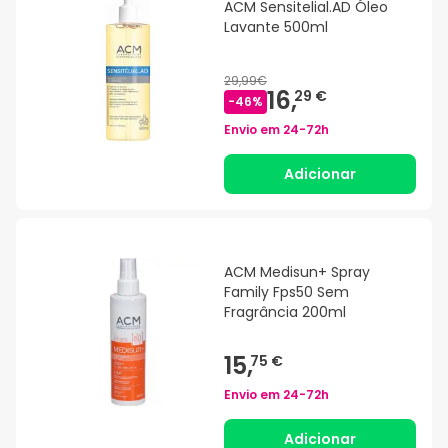
ACM Sensitelial.AD Óleo
Lavante 500ml
29,99€
16,
29 €
-
46
%
Envio em
24-72h
Adicionar
ACM Medisun+ Spray
Family Fps50 Sem
Fragrância 200ml
15,
75 €
Envio em
24-72h
Adicionar