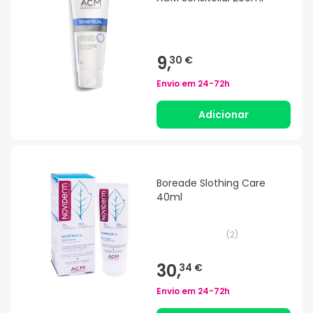
9,
30 €
Envio em
24-72h
Adicionar
Boreade Slothing Care
40ml
(
2
)
30,
34 €
Envio em
24-72h