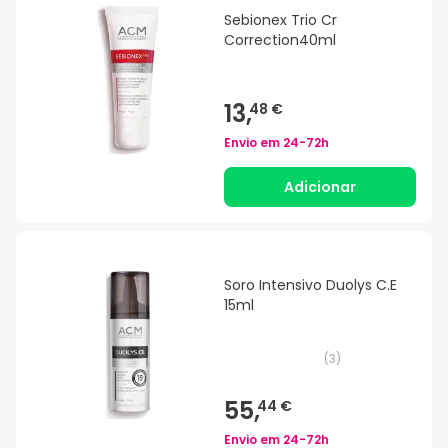
Sebionex Trio Cr
Correction40ml
13,
48 €
Envio em
24-72h
Adicionar
Soro Intensivo Duolys C.E
15ml
(
3
)
55,
44 €
Envio em
24-72h