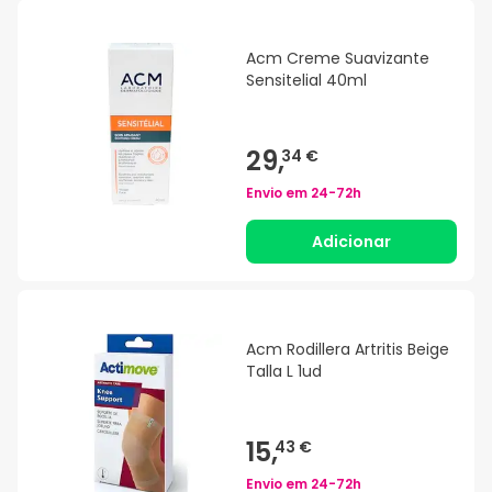
Acm Creme Suavizante
Sensitelial 40ml
29,
34 €
Envio em
24-72h
Adicionar
Acm Rodillera Artritis Beige
Talla L 1ud
15,
43 €
Envio em
24-72h