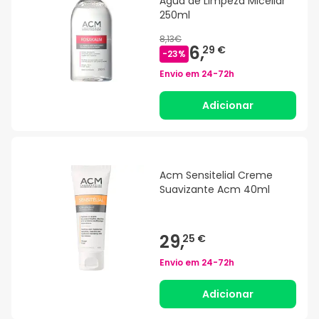
Água de Limpeza Micellar
250ml
8,13€
6,
29 €
-
23
%
Envio em
24-72h
Adicionar
Acm Sensitelial Creme
Suavizante Acm 40ml
29,
25 €
Envio em
24-72h
Adicionar