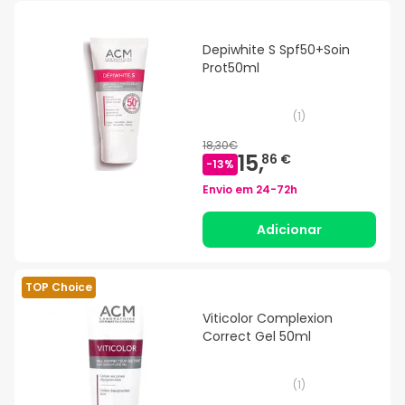
Depiwhite S Spf50+Soin
Prot50ml
(
1
)
18,30€
15,
86 €
-
13
%
Envio em
24-72h
Adicionar
TOP Choice
Viticolor Complexion
Correct Gel 50ml
(
1
)