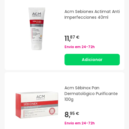
Acm Sebionex Actimat Anti
Imperfecciones 40ml
11,
87 €
Envio em
24-72h
Adicionar
Acm Sébinox Pan
Dermatológico Purificante
100g
8,
95 €
Envio em
24-72h