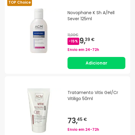
TOP Choice
Novophane K Sh A/Pell
Sever 125ml
11,00€
9,
39 €
-
15
%
Envio em
24-72h
Adicionar
Tratamento Vitix Gel/Cr
Vitiligo 50ml
73,
45 €
Envio em
24-72h