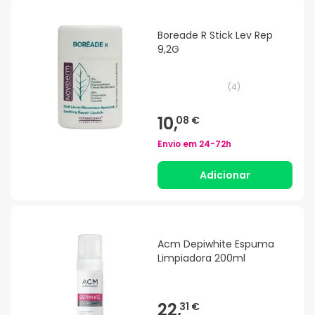
Boreade R Stick Lev Rep
9,2G
(
4
)
10,
08 €
Envio em
24-72h
Adicionar
Acm Depiwhite Espuma
Limpiadora 200ml
22,
31 €