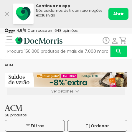
Continua na app
Nós cuidamos de ti com promoções
Abrir
exclusivas
4,5
/5
Com base em
648
opiniões
ACM
Ver detalhes
*-8% extra, compra mínima de 72€. Válido até 16/08. Não
acumulável.
ACM
68 produtos
Filtros
Ordenar