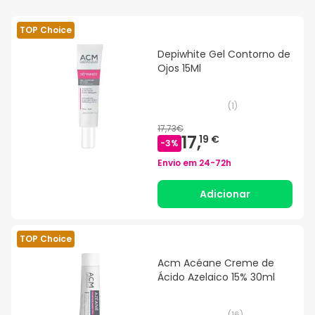
TOP Choice
Depiwhite Gel Contorno de
Ojos 15Ml
(
1
)
17,73€
17,
19 €
-
3
%
Envio em
24-72h
Adicionar
TOP Choice
Acm Acéane Creme de
Ácido Azelaico 15% 30ml
(
16
)