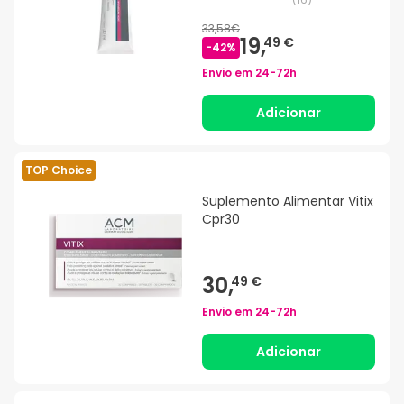
33,58€
19,
49 €
-
42
%
Envio em
24-72h
Adicionar
TOP Choice
Suplemento Alimentar Vitix
Cpr30
30,
49 €
Envio em
24-72h
Adicionar